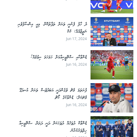
ދެ ހާފު ފެނުނީ ވަރަށް ތަފާތުކޮށް، މިއީ އިންސާފުވެރި
ނަތީޖާއެއް: ކެކް
Jun 17, 2024
ޑެންމާކާއި ސްލޮވީނިއާއަށް ހަމަހަމަ ނިމުމެއް!
Jun 16, 2024
ފުރަތަމަ މެޗު ވެގެންދަނީ އަބަދުވެސް ވަރަށް އުނދަގޫ
މެޗަކަށް: ޑެންމާކުގެ ކޯޗު
Jun 16, 2024
ޑެންމާކް ދުވަހެއް ދުވަހަކަށް ދަނީ ދަށަށް، ސްލޮވީނިއާ
ހިތްވަރުކުރާނެ