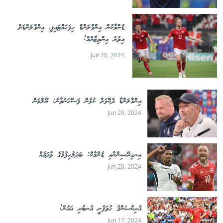
ޑެންމާކުން އިންގްލަންޑް ހިފަހައްޓައިފި، އިންގްލަންޑަަށް
އިތުރު އިންތިޒާރެއް!
Jun 20, 2024
އިންގްލަންޑާ ދެކޮޅަށް ކުޅެން ފަސޭހަނުވާނެ: ޔޫލްމަން
Jun 20, 2024
އިނގިރޭސިންނާއި ޑެންމާކް: ބަދަލުހިފުމުގެ ވާދައެއް
Jun 20, 2024
އެރިކްސަންގެ ހުވަފެނީ އެނބުރި އައުން!
Jun 17, 2024