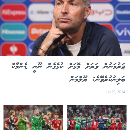
ޖަރުމަނުން ވަރަށް މޮޅަށް ކުޅެގެން ނޫނީ ޑެންމާކް
ބަލިނުކުރެވޭނެ: ޔޫލްމަން
Jun 29, 2024