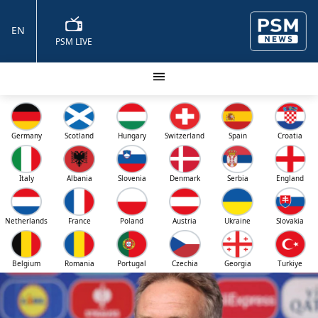
EN
PSM LIVE
Germany
Scotland
Hungary
Switzerland
Spain
Croatia
Italy
Albania
Slovenia
Denmark
Serbia
England
Netherlands
France
Poland
Austria
Ukraine
Slovakia
Belgium
Romania
Portugal
Czechia
Georgia
Turkiye