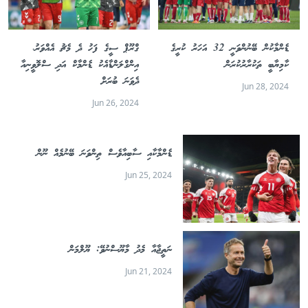
ޑެންމާކުން ބޭނުންވަނީ 32 އަހަރު ކުރީގެ
ގްރޫޕް ސީގެ ފަހު ދެ މެޗު އެއްވަރު،
ކާމިޔާބީ ތަކުރާރުކުރަން
އިންގްލަންޑާއެކު ޑެންމާކް އަދި ސްލޮވީނިއާ
ދެވަނަ ބުރަށް
Jun 28, 2024
Jun 26, 2024
ޑެންމާކާއި ސާބިއާވެސް ތިންވަނަ ބޭނުމެއް ނޫން
Jun 25, 2024
ނަތީޖާއާ މެދު މާޔޫސްނުވޭ: ޔޫލްމަން
Jun 21, 2024