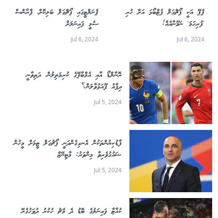
ޕެޕޭ އަކީ ޕޯޗްގަލް ފުޓްބޯޅަ އަށް ހުރި
ޕެނަލްޓީގައި ޕޯޗްގަލް ބަލިކޮށް، ފްރާންސް
'ފުރިހަމަ' ނަމޫނާއެއް!
ސެމީ ފައިނަލަށް
Jul 6, 2024
Jul 6, 2024
ރޮނާލްޑޯ އާއި އެމްބާޕޭގެ ކުރިމަތިލުން، ދަތިވާނީ
ދިފާއު ފޫއަޅުވާލަން؟
Jul 5, 2024
ފާޑުކިޔުންތަކުން އެނގިގެންދަނީ ޕޯޗުގަލް ޓީމަށް މީހުން
ޝައުގުވެރިވާ މިންވަރު: މާޓިނޭޒް
Jul 5, 2024
ކުއާޓާ ފައިނަލުގެ ބޮޑު ދެ މެޗު ހުކުރު ދުވަހުގެރޭ