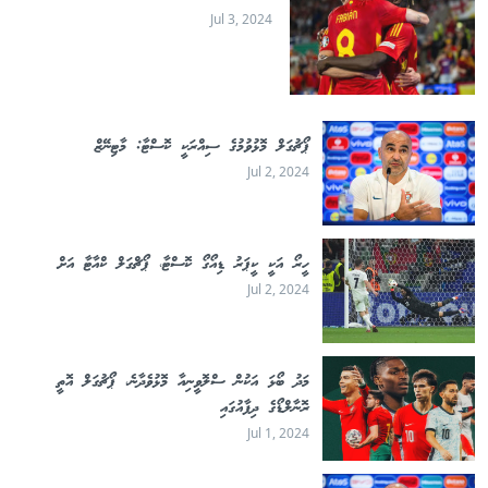
Jul 3, 2024
ޕޯޗުގަލް މޮޅުވުމުގެ ސިއްރަކީ ކޮސްޓާ: މާޓިނޭޒް
Jul 2, 2024
ހީރޯ އަކީ ކީޕަރު ޑިއޯގޯ ކޮސްޓާ، ޕޯޗްގަލް ކްއާޓާ އަށް
Jul 2, 2024
މަދު ބޯޅަ އަކުން ސްލޮވީނިއާ މޮޅުވެދާނެ، ޕޯޗުގަލް އޮތީ
ރޮނާލްޑޯގެ ދިފާއުގައި
Jul 1, 2024