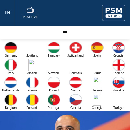
EN
PSM LIVE
Germany
Scotland
Hungary
Switzerland
Spain
Croatia
Italy
Albania
Slovenia
Denmark
Serbia
England
Netherlands
France
Poland
Austria
Ukraine
Slovakia
Belgium
Romania
Portugal
Czechia
Georgia
Turkiye