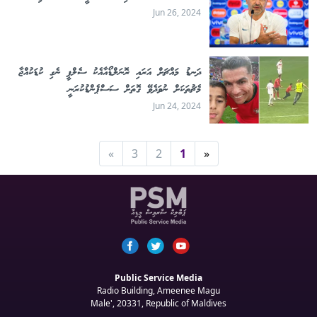
Jun 26, 2024
ދަނޑު މައްޗަށް އަރައި ރޮނަލްޑޯއާއެކު ސެލްފީ ނެގި ކުޑަކުއްޖާ
މެޗުތަކަށް ނުވަދެވޭ ގޮތަށް ސަސްޕެންޑުކުރަނީ
Jun 24, 2024
»
3
2
1
«
Public Service Media
Radio Building, Ameenee Magu
Male', 20331, Republic of Maldives