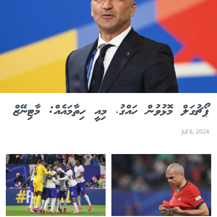
ޕޯޗުގަލް މޮޅުވުން ހައްގު، މިއީ ހިތާމައެއް: މާޓިނޭޒް
Jul 6, 2024