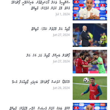
ސްލޮވީނިއާ ވަރަށް އޯގަނައިޒްވާނެ، ބަލިކުރެވޭނީ ޕޯޗުގަލްގެ
އެންމެ މޮޅު ކުޅުން ކުޅެގެން: މާޓިނޭޒް
Jul 1, 2024
ޖޯޖިއާ އަށް މޮޅުވުން ހައްގު: މާޓިނޭޒް
Jun 27, 2024
ޕޯޗްގަލް ބަލިކޮށް، ޖޯޖިޔާ ގަދަ 16 އަށް
Jun 27, 2024
ރޮނާލްޑޯ ކުޅުނަސް ޕޯޗުގަލްގެ ބަލިފައި ޖޯޖިއާއަށް އެނގޭ
Jun 26, 2024
ކޮންމެ ބަޔަކު ކުޅެން އެރިޔަސް، ކުޅޭނީ މޮޅުވާން: މާޓިނޭޒް