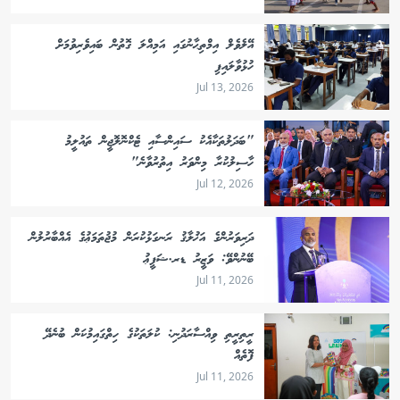
އޭލެވެލް އިމްތިޙާނުގައި އަމިއްލަ ގޮތުން ބައިވެރިވުމަށް
ހުޅުވާލައިފި
Jul 13, 2026
"ބަދަލުތަކާއެކު ސައިންސާއި ޓެކްނޮލޮޖީން ތައުލީމު
ހާސިލުކުރާ މިންވަރު އިތުރުވާނެ"
Jul 12, 2026
ދަރިވަރުންގެ އަޚުލާޤު ރަނގަޅުކުރަން މުޖުތަމަޢުގެ އެއްބާރުލުން
ބޭނުންވޭ: ވަޒީރު ޑރ.ޝަފީޢު
Jul 11, 2026
ރީތިރީތި ވިއްސާރަދުނި: ކުލަތަކުގެ ހިތްގައިމުކަން ބުނެދޭ
ފޮތެއް
Jul 11, 2026