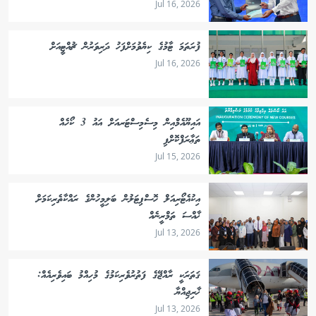
Jul 16, 2026
ފުރަތަމަ ޓާމުގެ ކިޔެވުމަށްފަހު ދަރިވަރުން ޗުއްޓީއަށް
Jul 16, 2026
އައިޔޫއެމްއިން މިސެމިސްޓަރއަށް އައު 3 ކޯހެއް
ތަޢާރަފްކޮށްފި
Jul 15, 2026
އިކުއެޓޯރިއަލް ހޮސްޕިޓަލުން ބަލިމީހުންގެ ރައްކާތެރިކަމަށް
ޚާއްސަ ތަމްރީނެއް
Jul 13, 2026
ޤަތަރަކީ ރާއްޖޭގެ ފަތުރުވެރިކަމުގެ މުހިއްމު ބައިވެރިއެއް:
ޚާރިޖިއްޔާ
Jul 13, 2026