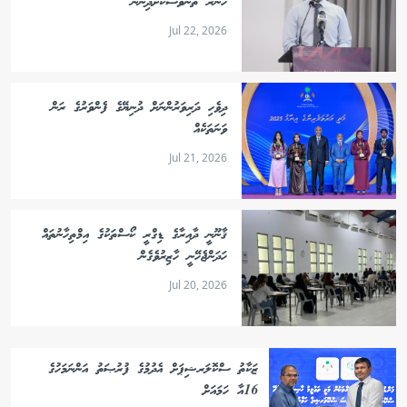
ހުނަރު ތަނަވަސްކޮށްދިނުން"
Jul 22, 2026
ދިވެހި ދަރިވަރުންނަށް ދުނިޔޭގެ ފެންވަރުގެ ރަން
ވަނަތަކެއް
Jul 21, 2026
ޤާނޫނީ ދާއިރާގެ ޑިގްރީ ކޯސްތަކުގެ އިމްތިހާނުތައް
ހަދަންޖެހޭނީ ހާޒިރުވެގެން
Jul 20, 2026
ޒަކާތު ސްކޮލަރޝިޕަށް އެދުމުގެ ފުރުޞަތު އަންނަމަހުގެ
16އާ ހަމައަށް