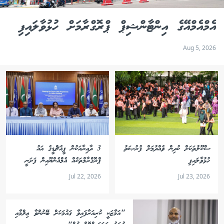
އެމްއެމްއޭގެ އިންޓާންޝިޕް ޕްރޮގްރާމަށް ހުޅުވާލައިފި
Aug 5, 2026
ސްކޫލުތަކަށް ކުދިން ވެއްދުމަށް ފުރުޞަތު
3 ދާއިރާއަކުން ޕީއެޗްޑީގެ އައު
ހުޅުވާލައިފި
ޕްރޮގްރާމްތަކެއް އެމްއެންޔޫއިން ފަށަނީ
Jul 22, 2026
Jul 23, 2026
"އަމާޒަކީ ކުރިއަރާފައިވާ ޤައުމަކަށް ބޭނުންވާ ޢިލްމާއި