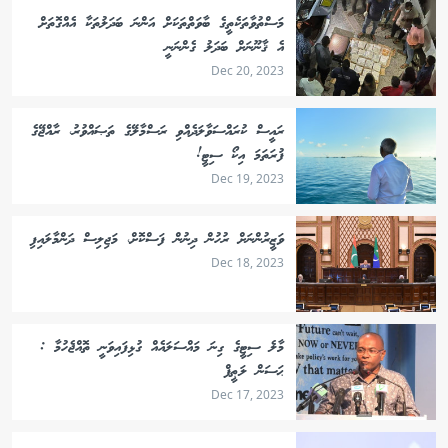
މަސްތުވާތަކެތީގެ ބާވަތްތަކަށް އަންނަ ބަދަލުތަކާ އެއްގޮތަށް
އެ ޤާނޫނަށް ބަދަލު ގެންނަނީ
Dec 20, 2023
ރައީސް ކުރައްސަވާލަދެއްވި ރަސްމާލޭގެ ތަޞައްވުރު، ރާއްޖޭގެ
ފުރަތަމަ އިކޯ ސިޓީ!
Dec 19, 2023
ވަޒީރުންނަށް ރުހުން ދިނުން ފަސްކޮށް، މަޖިލިސް ދަންމާލައިފި
Dec 18, 2023
މާލެ ސިޓީގެ ގިނަ މައްސަލައެއް ގުޅިފައިވަނީ ތޮއްޖެހުމާ :
ޙަސަން ލަޠީފް
Dec 17, 2023