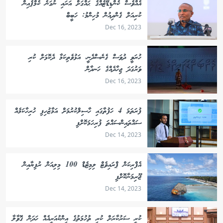
އެއްވެސް ކެންޑިޑޭޓެއްގެ ޙައްގަށް އަރައި ނުގަނެ ކެމްޕެއިން
ކުރިއަށް ގެންދިއުން މުހިންމު: ހަބީބް
Dec 16, 2023
ހުރަވީ ދުވަސް ގެނެސްދެނީ، އަޅުވެތިކަމާ ދެކޮޅަށް ކުރި
ވަރުގަދަ ޖިހާދެއްގެ ހަނދާން
Dec 16, 2023
ފުރަތަމަ 4 ހަފުތާގައި ހާސިލްކުރުމަށް އަމާޒުހިފި ހުރިހާކަމެއް
ސައްތައިންސައްތަ ފުރިހަމަކޮށްފި
Dec 14, 2023
އެފްރިކަން ޕްރައިވެޓް ލިމިޓެޑް 100 މިލިއަން ރުފިޔާއިން
ޖޫރިމަނާކޮށްފި
Dec 14, 2023
ކުރީ ސަރުކާރަށް ކުރި ތުހުމަތުގެ އިންކުއަރީއެއް ހަދަން ގޮވާލާ