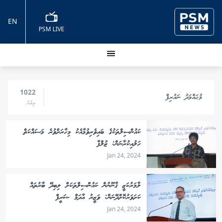
EN
PSM LIVE
1022
މުޙައްމަދު ނައުރިފް
ލިޔުން
ކައުންސިލްތަކުގެ ބައިވެރިވުމާއެކު މިހާރަށްވުރެ މަސައްކަތް
ހަލުއިކުރާނަން: ޒުލްފާ
Jan 24, 2024
ލާމަރުކަޒީ ޤާނޫނުން ކައުންސިލްތަކަށް ލިބިދޭ ބާރުތައް
ކަށަވަރުކޮށްދޭނަން: ވަޒީރު އާދަމް ޝަރީފް
Jan 24, 2024