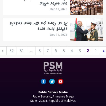
ޤަރާރު ބަލައިގަނެ ކޮމިޓީއަށް
Dec 11, 2023
ޗީފް އޮފް ޑިފެންސް ފޯސް މޭޖަރ ޖެނެރަލް ޢަބްދުއްރަޙީމް
ލެފްޓިނެންޓް ޖެނެރަލް ރޭންކަށް
Dec 11, 2023
»
52
51
...
8
7
6
5
4
3
2
1
«
Public Service Media
Radio Building, Ameenee Magu
Male', 20331, Republic of Maldives