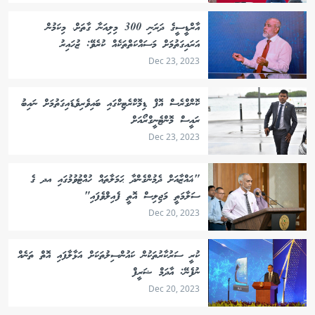
އާރްޑީސީގެ ދަރަނި 300 މިލިއަނާ ގާތަށް، މިކަމުން
އަރައިގަތުމަށް މަސައްކަތްތަކެއް ކުރެވޭ: ޒުހައިރު
Dec 23, 2023
ކޮންގްރެސް އޮފް ޑިމޮކްރެޓިކްގައި ބައިވެރިވެޑައިގަތުމަށް ނައިބު
ރައީސް މޮންޓެނީގްރޯއަށް
Dec 23, 2023
"ޣައްޒާއަށް ދެމުންގެންދާ ޙަމަލާތައް ހުއްޓުވުމުގައި އދ ގެ
ސަލާމަތީ މަޖިލިސް އޮތީ ފެއިލްވެފައި"
Dec 20, 2023
ކުރީ ސަރުކާރުތަކުން ކައުންސިލުތަކަށް އަޅާލާފައި އޮތް ތަނެއް
ނުފެނޭ: އާދަމް ޝަރީފް
Dec 20, 2023