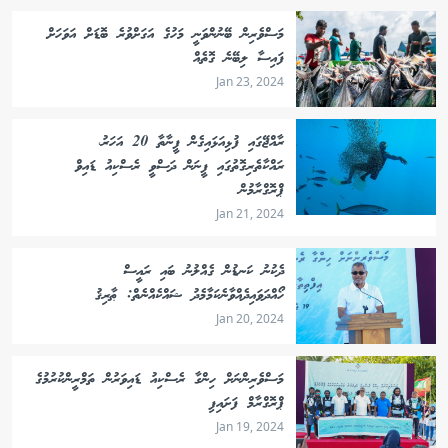
މަސްވެރިން ބޭނުންވަނީ މަހުގެ އަގަށްވުރެ ބޮޑަށް އަވަހަށް
ފައިސާ ލިބޭނެ ގޮތެއް
Jan 23, 2024
ރާއްޖޭގައި ފުޅިއަޅައިގެން ފީނާތާ 20 އަހަރު،
ރައްކާތެރިގޮތުގައި ފީނަން ދަސްވީ ރެސްކިއު ޑައިވް
ޕްރޮގްރާމުން
Jan 21, 2024
ދެކުނު ކަނޑުން ގެއްލުނު ބައި ރައީސް
ހޯއްދަވައިދެއްވާނެކަމާމެދު ޝައްކެއްނެތް: ޠާރިޤު
Jan 20, 2024
މަސްވެރިންނަށް ހިންގާ ރެސްކިއު ޑައިވަރުން ތަމްރީންކުރުމުގެ
ޕްރޮގްރާމް ފަށައިފި
Jan 19, 2024