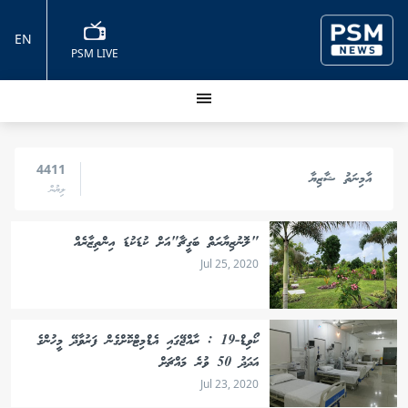
EN
PSM LIVE
4411
އާމިނަތު ޝާޒިޔާ
ލިޔުން
"ލޮނުޒިޔާރަތް ބަގީޗާ"އަށް ކުޑަކުޑަ އިންތިޒާރެއް
Jul 25, 2020
ކޯވިޑް-19 : ރާއްޖޭގައި އެޑްމިޓްކޮށްގެން ފަރުވާދޭ މީހުންގެ
އަދަދު 50 ވުރެ މައްޗަށް
Jul 23, 2020