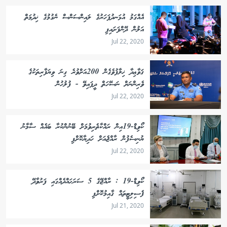
އެއްގަމު އުޅަނދުފަހަރުގެ ލައިންސަންސް ނެގުމުގެ ޚިދުމަތް
އަލުން ދޭންފަށައިފި
Jul 22, 2020
ޤަވާޢިދާ ޚިލާފުވެގެން 200އަށްވުރެ ގިނަ ވިޔަފާރިތަކުގެ
ވެރިންނަށް ނަސޭހަތް ދީފައިވޭ - ފުލުހުން
Jul 22, 2020
ކޯވިޑް-19އިން ރައްކާތެރިވުމަށް ބޭނުންކުރާ ބައެއް ސާމާނު
ޔުނިސެފުން ރާއްޖެއަށް ހަދިޔާކޮށްފި
Jul 22, 2020
ކޯވިޑް-19 : ރާއްޖޭގެ 5 ސަރަޙައްދެއްގައި ފަރުވާދޭ
ފެސިލިޓީތައް ޤާއިމުކޮށްފި
Jul 21, 2020