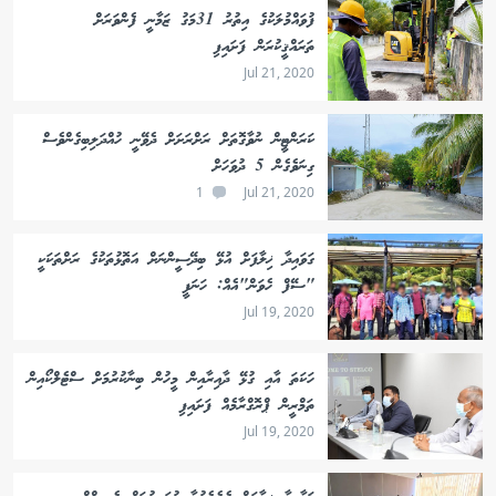
ފުވައްމުލަކުގެ އިތުރު 31މަގު ޒަމާނީ ފެންވަރަށް
ތަރައްޤީކުރަން ފަށައިފި
Jul 21, 2020
ކަރަންޓީން ނުވާގޮތަށް ރަށްރަށަށް ދެވޭނީ ހުއްދަލިބިގެންވެސް
ގިނަވެގެން 5 ދުވަހަށް
1
Jul 21, 2020
ގަވައިދާ ޚިލާފަށް އުޅޭ ބިދޭސީންނަށް އަތޮޅުތަކުގެ ރަށްތަކަކީ
"ސޭފް ހެވަން"އެއް: ހަނަފީ
Jul 19, 2020
ހަކަތަ އާއި ގުޅޭ ދާއިރާއިން މީހުން ބިނާކުރުމަށް ސްޓެލްކޯއިން
ތަމްރީން ޕްރޮގްރާމެއް ފަށައިފި
Jul 19, 2020