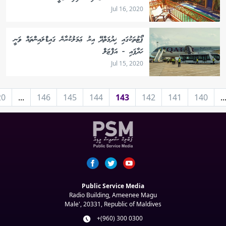
Jul 16, 2020
ޕޯޓުތަކުގައި ޚިދުމަތްދޭ އިރު ޢަމަލުކުރާނެ ގައިޑްލައިންތައް ވަނީ
ހަދާފައި - އަފްޒަލް
Jul 15, 2020
20
...
146
145
144
143
142
141
140
..
Public Service Media
Radio Building, Ameenee Magu
Male', 20331, Republic of Maldives
+(960) 300 0300