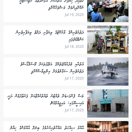
ޤަވާއިދާ ޚިލާފަށް އެތެރެކުރާ އުޅަނދުތައް ރެޖިސްޓްރީ
ނުކޮށްދިނުމަށް މަޝްވަރާކޮށްފި
Jul 19, 2020
ދަތުރުވެރިންގެ މާރުކޭޓުގެ ވިޔަފާރި ދަށްވެ ވިޔަފާރިވެރިން
ކަންބޮޑުވެފައި
Jul 18, 2020
އުތުރާއި މެދުރާއްޖެތެރޭގެ އަތޮޅުތަކަށް މޫސުމްގޯސްވެ
ދަތުރުވެރިން ސަމާލުވުމަށް އިލްތިމާސްކޮށްފި
Jul 17, 2020
މަސް ފެންގަނޑަށް ވެއްޓުނު ތުއްތުކުއްޖާއަށް ފަރުވާދެމުން ދަނީ
އައިސީޔޫގައި: އައިޖީއެމްއެޗް
Jul 17, 2020
އާއްމު ސިއްޙަތު ރައްކާތެރިކުރުމުގެ ބިލަށް އާއްމުންގެ ޚިޔާލު