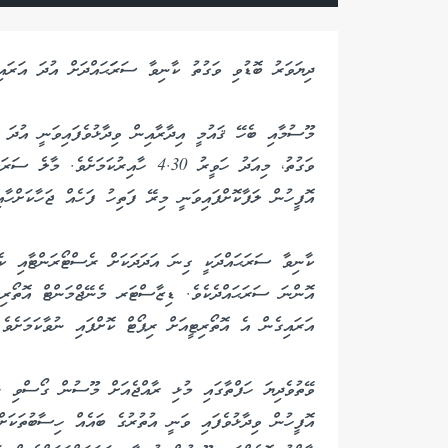
ދިޔަވަރު ބޮޑުވި ވަގުތު ކާނިވާ ސަރަަޙައްދަށް އުދަ އަރައިފ
މޫސުމާއި ބެހޭ ޤައުމީ އިދާރާއިން ވިދާޅުވެފައިވަނީ އުދަ 
ވަގުތު، މިއަދު ހަވީރު 4.30 ހާއިރުކަމ
އޮފީހުން ލަފާކޮށްފައިވަނީ މިރޭ ފަތިހު ފަހެއް ޖަހާކަށްހާއި
ކާނިވާ ސަރަޙައްދަކީ ގިނަ އަދަދަކަށް ރެސްޓޯރަންޓާއި ކެފޭ
އޮންނަ ސަރަޙައްދެކެވެ. ޑިޒާސްޓަރ މެނޭޖްމަންޓް އޮތޯރިޓ
އަރައިގެން އެ އޮތޯރިޓީއަށް ރިޕޯޓް ކޮށްފައި ނުވާކަމަށެވެ.
ވޭތުވެދިޔަ ހަފްތާގައި މުޅި ރާއްޖެއަށް މޫސުން ގޯސްވި 
އޮފީހުން ވިދާޅުވެފައި ވަނީ އުތުރުގެ ބައެއް ހިސާބުތަކަށ