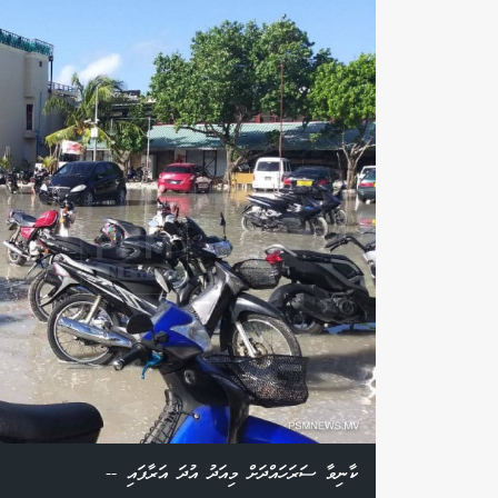
ކާނިވާ ސަރަހައްދަށް މިއަދު އުދަ އަރާފައި --