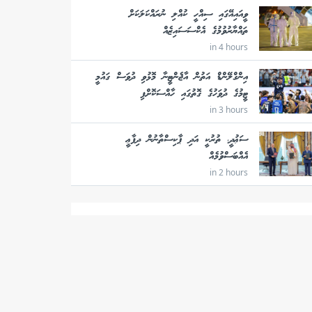
ވީއައިއޭގައި ސިއްހީ ކުއްލި ނުރައްކަލަކަށް
ތައްޔާރުވުމުގެ އެކްސަސައިޒެއް
in 4 hours
އިންގްލޭންޑް އަތުން އާޖެންޓީނާ މޮޅުވި ދުވަސް ގައުމީ
ޓީމުގެ ދުވަހުގެ ގޮތުގައި ހާއްސަކޮށްފި
in 3 hours
ސަޢުދީ، ތުރުކީ އަދި ޕާކިސްތާނުން ދިފާޢީ
އެއްބަސްވުމެއް
in 2 hours