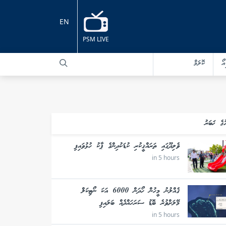
EN
PSM LIVE
އޯ
ކޮލަމް
ުގެ ޚަބަރު
ވެލިދޫގައި ތަރައްޤީކުރި ކުޑަކުދިންގެ ޕާކު ހުޅުވައިފި
in 5 hours
ގެއްލުނު މީހުން ހޯދަން 6000 އަކަ ނޯޓިކަލް
މޭލަށްވުރެ ބޮޑު ސަރަހައްދެއް ބަލައިފި
in 5 hours