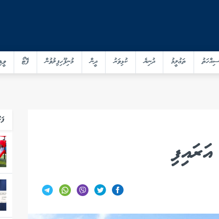
ސިއްހަތު
ތަޢުލީމު
ދުނިޔެ
ކުޅިވަރު
ދީން
މުނިފޫހިފިލުވުން
ފޮޓޯ
ވީޑި
ފަހ
ަރައިފި