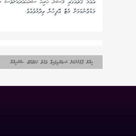
އާއްމު ގޮތެއްގައި މޫސުން ހުރިހާ ސަރަޙައްދަކަށްވެސް ރަ
މަޑުވާނެކަމަށް މެޓް އޮފީހުން ވިދާޅުވެއެވެ.
ޚިޔާލު ފާޅުކުރުމަށް ކަނޑައެޅިފައިވާ ވަގުތު ހަމަވެއްޖެ، ޝުކުރިއްޔާ