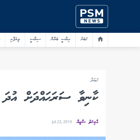
ޚަބަރު
ރިޔާސީ ބަޔާން
ސިޔާސީ
ވިޔަފާރި
ޚަބަރު
ކާނިވާ ސަރަޙައްދަށް އުދަ އ
އާމިނަތު ޝާޒިޔާ
Jul 23, 2019