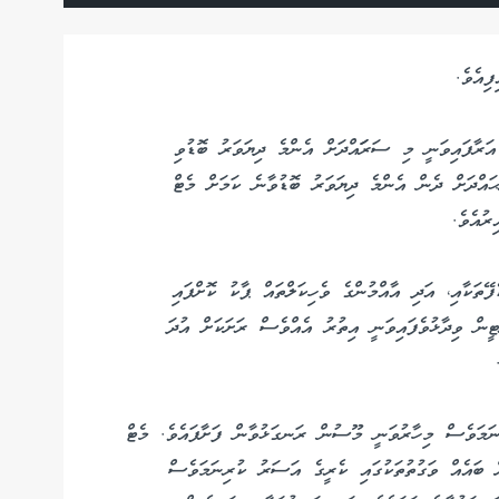
ިއެވެ.
އަރާފައިވަނީ މި ސަރަައްދަށް އެންމެ ދިޔަވަރު ބޮޑުވި
ަށެވެ. މާލެ ސަރަޙައްދަށް ދެން އެންމެ ދިޔަވަރު ބޮޑުވާނެ ކަމަށް މެޓް
ރުއެވެ.
ތަކާއި، އަދި އާއްމުންގެ ވެހިކަލްތައް ޕާކު ކޮށްފައި
ީން ވިދާޅުވެފައިވަނީ އިތުރު އެއްވެސް ރަށަކަށް އުދަ
ނަމަވެސް މިހާރުވަނީ މޫސުން ރަނގަޅުވާން ފަށާފައެވެ. މެޓް
ް ބައެއް ވަގުތުތަކުގައި ކެރީގެ އަސަރު ކުރިނަމަވެސް