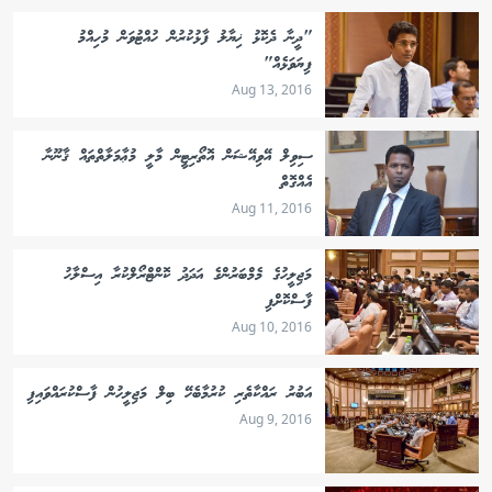
"ދީނާ ދެކޮޅު ޚިޔާލު ފާޅުކުރުން ހުއްޓުވަން މުހިއްމު
ފިޔަވަޅެއް"
Aug 13, 2016
ސިވިލް އޭވިއޭޝަން އޮތޯރިޓީން މާލީ މުޢާމަލާތްތައް ޤާނޫނާ
އެއްގޮތް
Aug 11, 2016
މަޖިލީހުގެ މެމްބަރުންގެ އަދަދު ކޮންޓްރޯލްކުރާ އިސްލާހު
ފާސްކޮށްފި
Aug 10, 2016
އަބުރު ރައްކާތެރި ކުރުމާބެހޭ ބިލް މަޖިލީހުން ފާސްކުރައްވައިފި
Aug 9, 2016