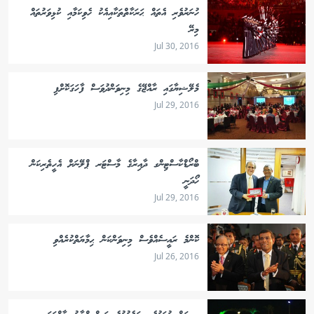
ހުނަރުވެރި އެތައް ޙަރަކާތްތަކާއިއެކު ހެވިކަމާއި ކުޅިވަރުތައް
މިރޭ
Jul 30, 2016
މެލޭޝިޔާގައި ރާއްޖޭގެ މިނިވަންދުވަސް ފާހަގަކޮށްފި
Jul 29, 2016
ބްރޯޑްކާސްޓިންގ ދާއިރާގެ މާސްޓަރ ޕްލޭނަށް އެހީތެރިކަން
ހޯދަނީ
Jul 29, 2016
ކޮންމެ ރައީސެއްވެސް މިނިވަންކަން ޙިމާޔަތްކުރެއްވި
Jul 26, 2016