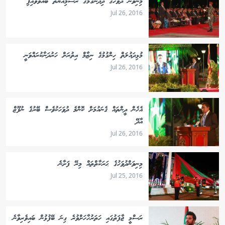
މިނިވަން ދުވަހުގެ ދިދަނެގުމުގެ ރަސްމިއްޔާތު ބާއްވަވައިފި
Jul 26, 2016
މުޅިދައުލަތް ހިންގުމުގެ ނިޒާމް އިތުރަށް ހަރުދަނާކުރައްވަނީ
Jul 26, 2016
އެހެން ދީންތައް ގެނައުމަށް ކޮންމެ ދުވަހަކުވެސް ބޭރުގެ ނުފޫޒް
އާދޭ
Jul 26, 2016
މިނިވަންދުވަހުގެ ޙަރަކާތްތައް މިރޭ ފަށާނެ
Jul 25, 2016
ރަސްމީ ޖާފަތުގައި ހަތަރުހާހަށްވުރެ ގިނަ ބޭފުޅުން ބައިވެރިވާނެ