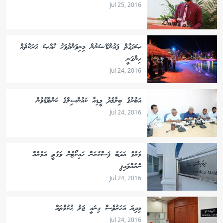
Jul 25, 2016
ޞަދަގާތް ފައުންޑޭޝަނުން މިނިވަންދުވަހު ޚާއްޞަ ޙަރަކާތެއް
ހިންގަނީ
Jul 24, 2016
އަބުރުގެ ބިލާމެދު މީޑިއާ ކައުންސިލްގެ ކަންބޮޑުވުން
Jul 24, 2016
މަރުގެ އަދަބު ފަސްކުރަން ހައިކޯޓުން ވަގުތީ އަމުރެއް
ނެރުއްވައިފި
Jul 24, 2016
މިދިޔަ އަހަރުވެސް ގިނައީ ޖަލު ޙުކުމްތައް
Jul 24, 2016