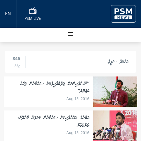
EN
PSM LIVE
846
އަޙްމަދު ޝަފީޢު
ލިޔުން
"ނޫސްވެރިންނަށް ޖަވާބުދާރީވުމަށް ސަރުކާރުން ފަހެއް
ނުޖެހޭނެ"
Aug 15, 2016
އަބުރުގެ ރައްކާތެރިކަން ސަރުކާރުން ކަށަވަރު ކޮށްދޭނެ-
ތަރުޖަމާނު
Aug 15, 2016