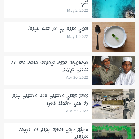
ހޯދަނީ
May 2, 2022
އޭދަފުށީ ބަތްޕެން މިއީ ހަމަ ޚާއްސަ ބުއިމެއް!
May 1, 2022
މައިންބަފައިންގެ ހުވަފެން ހަޤީގަތަކަށް. އުމުރުން އެންމެ 11
އަހަރުގައި ހާފިޒަކަށް
Apr 30, 2022
ފަހުނޭވާ ދޫކޮށްލީ ބަރަކާތްތެރި ރެއަކު ބަރަކާތްތެރި ބިމަށް،
ފަހު ބަހަކީ ޝަހާދަތުގެ ދެކަލިމަ
Apr 29, 2022
ބ.ހިތާދޫ ސިއްޙީ މަރުކަޒުގެ ޚިދުމަތް 24 ގަޑިއިރަށް
ބަދަލުކޮށްފި