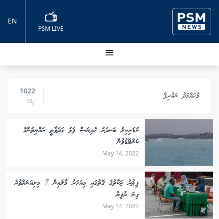
EN
PSM LIVE
1022
މުޙައްމަދު ނައުރިފް
ލިޔުން
ކުޑަރިކިލު ބަނދަރު ހެދިޔަސް ފަޅު ގަދަވާތީ ރައްޔިތުންގެ
ކަންބޮޑުވުން
May 14, 2022
ފިޠުރު ޒަކާތުގެ ގޮތުގައި މިއަހަރު މާލެއިން 7 މިލިއަނަށްވުރެ
ގިނަ ރުފިޔާ
May 14, 2022