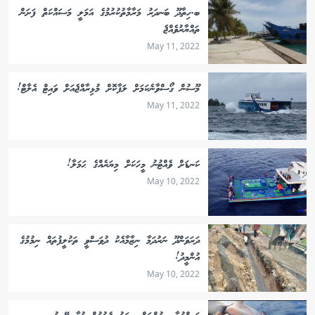
ބ.ހިތާދޫ ބަނދަރު މަރާމާތުކުރުމުގެ އަމަލީ މަސައްކަތް ފަށަން
ތައްޔާރުވެއްޖެ
May 11, 2022
މޫސުން ގޯސްވާނެކަމަށް ލަފާކޮށް މުޅިރާއްޖެއަށް ވައިޓް އެލާޓް!
May 11, 2022
ކަނޑަށް ވެއްޓުނު މީހަކަށް މިޔަރެއްގެ ޙަމަލާ!
May 10, 2022
ދަރަވަންދޫ ނަރުދަމާ ނިޒާމާއެކު ދުވަސްވީ ތަކުލީފުތައް ނިމުމުގެ
އުންމީދު!
May 10, 2022