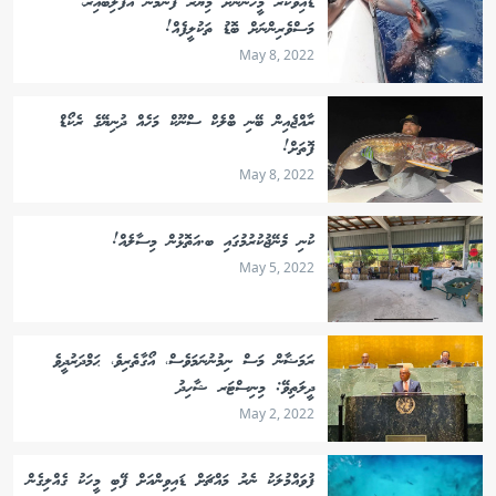
ޑައިވްކުރާ މީހުންނަށް މިޔަރު ފެނުމުން އުފާލިބޭއިރު،
މަސްވެރިންނަށް ބޮޑު ތަކުލީފެއް!
May 8, 2022
ރާއްޖެއިން ބޭނި ބްލެކް ސްނޫކް މަހެއް ދުނިޔޭގެ ރެކޯޑް
ފޮތަށް!
May 8, 2022
ކުނި މެނޭޖުކުރުމުގައި ބ.އަތޮޅުން މިސާލެއް!
May 5, 2022
ރަމަޟާން މަސް ނިމުނުނަމަވެސް، އޯގާތެރިވެ، ޙަމްދަރުދީވެ
ދީލަތިވޭ: މިނިސްޓަރ ޝާހިދު
May 2, 2022
ފުވައްމުލަކު ނެރު މައްޗަށް ޑައިވިންއަށް ފޭބި މީހަކު ގެއްލިގެން