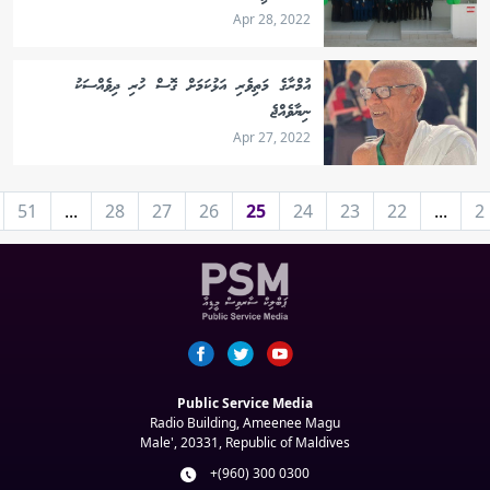
Apr 28, 2022
އުމްރާގެ މަތިވެރި އަޅުކަމަށް ގޮސް ހުރި ދިވެއްސަކު
ނިޔާވެއްޖެ
Apr 27, 2022
51
...
28
27
26
25
24
23
22
...
2
Public Service Media
Radio Building, Ameenee Magu
Male', 20331, Republic of Maldives
+(960) 300 0300