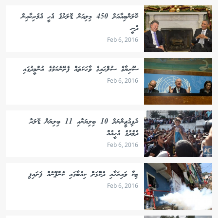
ކޮލަންބިއާއަށް 450 މިލިއަން ޑޮލަރުގެ އެހީ އެމެރިކާއިން
ދެނީ
Feb 6, 2016
ސޫރިޔާގެ ސުލްޙައިގެ ވާހަކަތައް ފެށޭނެކަމުގެ އުންމީދުގައި
Feb 6, 2016
ރެފިއުޖީންނަށް 10 ބިލިޔަނާއި 11 ބިލިޔަން ޑޮލަރާ
ދެމެދުގެ އެހީއެއް
Feb 6, 2016
ޒިކާ ވައިރަހާއި ދެކޮޅަށް ކިއުބާގައި ކެންޕޭނެއް ފަށައިފި
Feb 6, 2016