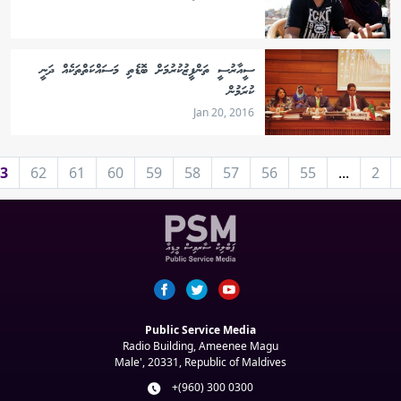
ސީއާރުސީ ތަންފީޒުކުރުމަށް ބޮޑެތި މަސައްކަތްތަކެއް ދަނީ
ކުރަމުން
Jan 20, 2016
3
62
61
60
59
58
57
56
55
...
2
Public Service Media
Radio Building, Ameenee Magu
Male', 20331, Republic of Maldives
+(960) 300 0300