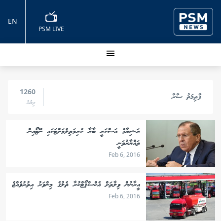
EN
PSM LIVE
1260
ފާތިމަތު ސާރާ
ލިޔުން
ރަޝިޔާގެ އަސްކަރީ ބާރާ ކުރިމަތިލުމަށްޓަކައި ނޭޓޯއިން
ތައްޔާރުވަނީ
Feb 6, 2016
އީރާނުން ވިލާތަށް އެކްސްޕޯޓްކުރާ ތެލުގެ މިންވަރު އިތުރުވެއްޖެ
Feb 6, 2016