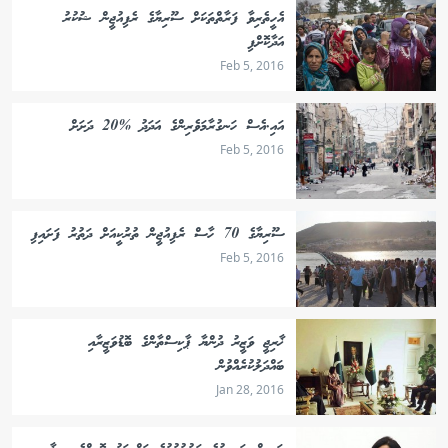
އެހީތެރިވާ ފަރާތްތަކަށް ސޫރިޔާގެ ރެފިއުޖީން ޝުކުރު
އަދާކޮށްފި
Feb 5, 2016
އައި.އެސް ހަނގުރާމަވެރިންގެ އަދަދު %20 ދަށަށް
Feb 5, 2016
ސޫރިޔާގެ 70 ހާސް ރެފިއުޖީން ތުރުކީއަށް ދަތުރު ފަށައިފި
Feb 5, 2016
ޚާރިޖީ ވަޒީރު ދުންޔާ ޕާކިސްތާންގެ ބޮޑުވަޒީރާއި
ބައްދަލުކުރެއްވުން
Jan 28, 2016