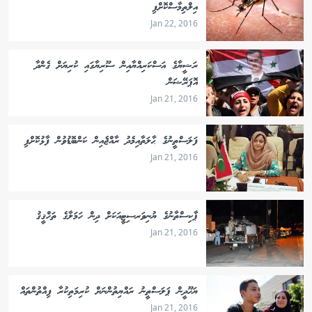
އިލްތިމާސްކޮށްފި
Jan 22, 2016
ރަޝީޔާގެ އަސްކަރިއްޔާއިން ސޫރިޔާގައި ކުރިޔަށް ގެންދާ
އޮޕަރޭޝަން
Jan 21, 2016
ފަލަސްތީނުގެ ޙާލަތާއިމެދު ރާއްޖެއިން ކަންބޮޑުވުން ފާޅުކޮށްފި
Jan 21, 2016
ޕާކިސްތާނުގެ ޔުނިވަރސިޓީއަކަށް ދިން ހަމަލާގެ ތަހްޤީޤު
Jan 21, 2016
ޔަހޫދީން ޕަލަސްތީނު ރައްޔިތުންނަށް ކުރިމަތިކުރާ ފިއްތުންތައް
Jan 21, 2016