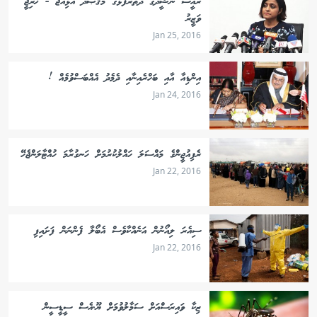
ރައީސް ނަޝީދުގެ ދަތުރުފުޅުގެ މަޤްޞަދު އޮޅިއްޖެ - ޚާރިޖީ
ވަޒީރު
Jan 25, 2016
އިންޑިއާ އާއި ބަހްރެއިނާއި ދެމެދު އެއްބަސްވުމެއް !
Jan 24, 2016
ރެފިއުޖީންގެ މައްސަލަ ހައްލުކުރުމަށް ހަނގުރާމަ ހުއްޓާލަންޖެހޭ
Jan 22, 2016
ސިއެރަ ލިއޯނުން އަނެއްކާވެސް އެބޯލާ ފެންނަން ފަށައިފި
Jan 22, 2016
ޒިކާ ވައިރަސްއަށް ސަމާލުވުމަށް ޔޫ.އެސް ސީޑީސީން