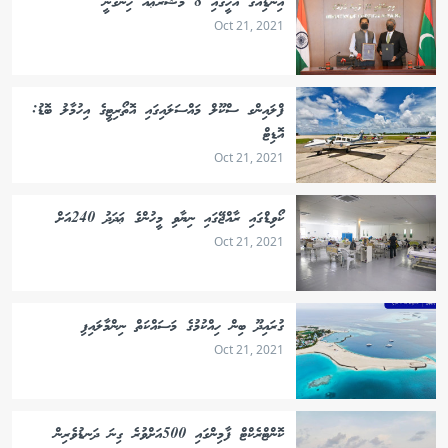
އިންޑިއާގެ އެހީގައި 8 މަޝްރޫޢެއް ހިންގަނީ
Oct 21, 2021
ފްލައިންގ ސްކޫލް މައްސަލައިގައި އޮތޯރިޓީގެ އިހުމާލު ބޮޑު:
އޮޑިޓް
Oct 21, 2021
ކޯވިޑްގައި ރާއްޖޭގައި ނިޔާވި މީހުންގެ ޢަދަދު 240އަށް
Oct 21, 2021
ގުރައިދޫ ބިން ހިއްކުމުގެ މަސައްކަތް ނިންމާލައިފި
Oct 21, 2021
ކޮންޓްރެކްޓް ފާމިންގައި 500އަށްވުރެ ގިނަ ދަނޑުވެރިން