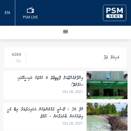
EN
PSM LIVE
4204
މަރިޔަމް ވަފާ
ލިޔުން
އިންފްލުއެންޒާއަށް ޕޮޒިޓިވްވެ 6 ކުއްޖަކު އައިސީޔޫގައި،
ސަމާލުވޭ!
Oct 28, 2021
ކޮޕް 26 : މޫސުމީ ގެއްލުންތަކުން އަރައިގަތުމަށް ލިބޭ އެހީ
އިތުރުކުރަން ބާރުއަޅާނަން - ރާއްޖެ
Oct 28, 2021