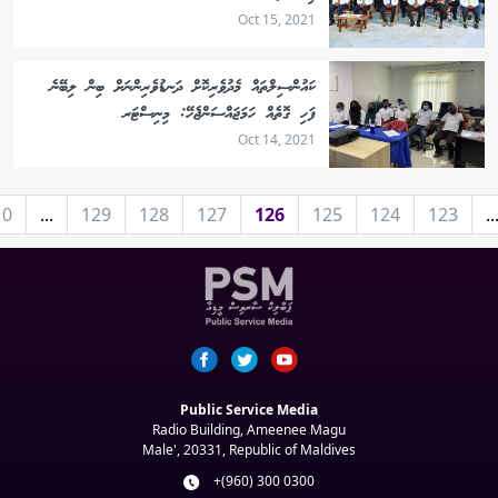
Oct 15, 2021
ކައުންސިލްތައް މެދުވެރިކޮށް ދަނޑުވެރިންނަށް ބިން ލިބޭނެ
ފަހި ގޮތެއް ހަމަޖައްސަންޖެހޭ: މިނިސްޓަރ
Oct 14, 2021
10
...
129
128
127
126
125
124
123
..
Public Service Media
Radio Building, Ameenee Magu
Male', 20331, Republic of Maldives
+(960) 300 0300