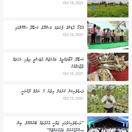
Oct 18, 2021
އެގްރޯ ގާޑަންގެ ފުރަތަމަ މަޝްރޫޢު ކަނޑޫދޫ ސްކޫލްގައި
Oct 16, 2021
ކަނޑޫދޫ ކާބޯތަކެތީގެ މައުރަޒުން ދުވަސްވީ ދިވެހި ރަހަތައް
ތާޒާކަމާއެކު
Oct 16, 2021
ދަނޑުވެރިކަން ކުރުމަށް އިތުރު 5 ރަށެއް ދޫކުރަނީ
Oct 15, 2021
"ދަނޑުވެރިކަމުގައި ޒަމާނީ އުކުޅުތައް ބޭނުންކޮށް، ބިން
އިސްރާފުކުރުން މަދުކުރަންޖެހޭ"