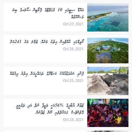
އައްޑޫ ސިޓީގައި 10 މެގަވޮޓްގެ ފްލޯޓިން ސޯލަރގެ ބިޔަ
މަޝްރޫޢެއް
Oct 27, 2021
ކޯވިޑްގައި ރާއްޖެއިން އިތުރު މަރެއް؛ ޖުމްލަ މަރު 241އަށް
Oct 26, 2021
ފެނާއި ނަރުދަމާއާއެކު ކަނޑޫދޫގެ ތަރައްޤީއަށް އިތުރު ދިރުމެއް
Oct 25, 2021
ޒުވާން އާބާދީގެ %56އަކީ ވަޒީފާ ނެތް އަދި ތަޢުލީމީ
ގޮތުންވެސް ޙަރަކާތްތެރި ނޫން ޒުވާނުން
Oct 23, 2021