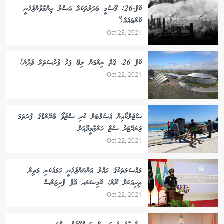
ކޮޕް-26: މޫސުމީ ބަދަލުތަކަށް އަސްލު ޒިންމާވާންޖެހެނީ
ކޮންބައެއް؟
Oct 23, 2021
ކޮޕް 26، ގޮތް ނިންމަން ލިބޭ ފަހު ފުރުސަތަށް ވެދާނެ!
Oct 22, 2021
ސްޓެލްކޯއިން އެސެމްބަލް ކުރި ސްޓެވޯ ބްރޭންޑްގެ ފުރަތަމަ
ޖަނަރޭޓަރު ސެޓް ހަންޏާމީދޫއަށް
Oct 22, 2021
މައްސަލަތަކުގެ ޙައްލު އަންނަންޖެހެނީ ހަމައެކަނި މަތިން
ތިރިއަކަށް ނޫން: ކޮމިޝަނަރ އޮފް ޕްރިޒަންސް
Oct 22, 2021