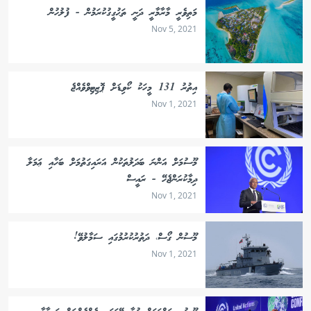
މަތިވެރީ މާރާމާރީ ދަނީ ތަޙުގީގުކުރަމުން - ފުލުހުން
Nov 5, 2021
އިތުރު 131 މީހަކު ކޯވިޑަށް ޕޮޒިޓިވްވެއްޖެ
Nov 1, 2021
މޫސުމަށް އަންނަ ބަދަލުތަކުން އަރައިގަތުމަށް ބަހާއި ޢަމަލާ
ދިމާކުރަންޖެހޭ - ރައީސް
Nov 1, 2021
މޫސުން ގޯސް، ދަތުރުކުރުމުގައި ސަމާލުވޭ!
Nov 1, 2021