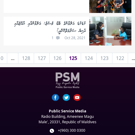
ކުޑަކުޑަ އަލްމާންގެ ބޮޑު މެސެޖު: އަލްމާންއާއި ރާއްޖެއާއި
ދުނިޔެ ސަލާމަތްކޮށްދީ!
1
Oct 28, 2021
10
...
128
127
126
125
124
123
122
..
Public Service Media
Radio Building, Ameenee Magu
Male', 20331, Republic of Maldives
+(960) 300 0300