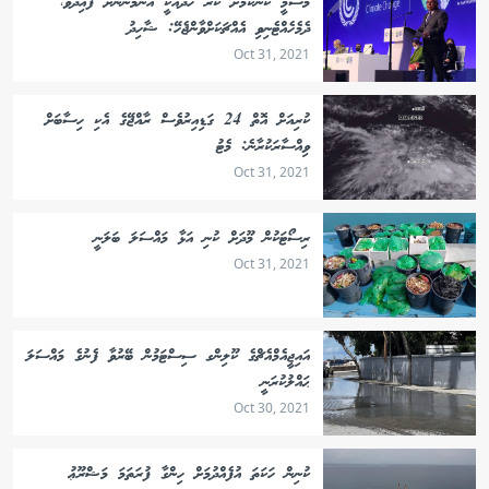
މޫސުމީ ކަންކަމަށް ކުރާ ހޭދައަކީ އެންމެންނަށް ފައިދާވާ،
ދެމެހެއްޓެނިވި އެއްޗަކަށްވާންޖެހޭ: ޝާހިދު
Oct 31, 2021
ކުރިއަށް އޮތް 24 ގަޑިއިރުވެސް ރާއްޖޭގެ އެކި ހިސާބަށް
ވިއްސާރަކުރާނެ: މެޓު
Oct 31, 2021
ރިސޯޓަކުން މޫދަށް ކުނި އަޅާ މައްސަލަ ބަލަނީ
Oct 31, 2021
އައިޖީއެމްއެޗްގެ ކޫލިންގ ސިސްޓަމުން ބޭރުވާ ފެނުގެ މައްސަލަ
ޙައްލުކުރަނީ
Oct 30, 2021
ކުނިން ހަކަތަ އުފެއްދުމަށް ހިންގާ ފުރަތަމަ މަޝްރޫޢު