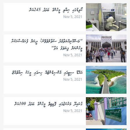
ކޯވިޑުގައި ނިޔާވި މީހުންގެ ޢަދަދު 245އަށް
Nov 5, 2021
"މަސްއޫލިއްޔަތާމެދު ސުވާލުވެވޭނެ! ދީނަށް ފުރައްސާރަކުރާ
މީހުންނަށް ފިޔަވަޅު އަޅާ"
Nov 5, 2021
އައްޑޫ ސިޓީގައި އެކްސިޑެންޓެއް ހިނގައި މީހަކު ނިޔާވެއްޖެ
Nov 5, 2021
ގުރައިދޫ މަރުކަޒުގައި ޕޮޒިޓިވް މީހުންގެ ޢަދަދު 100އަށް
Nov 5, 2021