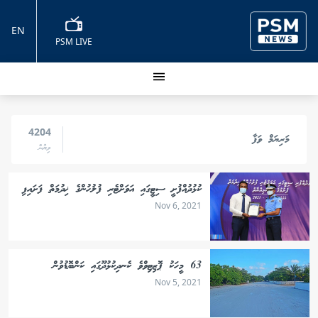
EN
PSM LIVE
4204
މަރިޔަމް ވަފާ
ލިޔުން
ކުޅުދުއްފުށީ ސިޓީގައި އަވަށްޓެރި ފުލުހުންގެ ޚިދުމަތް ފަށައިފި
Nov 6, 2021
63 މީހަކު ޕޮޒިޓިވްވެ ކެނދިކުޅުދޫގައި ކަންބޮޑުވުން
Nov 5, 2021