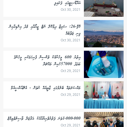
އައްޑޫސިޓީގައި ފަށައިފި
Oct 30, 2021
ކޮޕް-26: ސަމިޓާ ދިމާކޮށް ނެޓް ޒީރޯއާއި މެދު އިންޑިއާއިން
ފިނި ޖަވާބެއް
Oct 30, 2021
އިތުރު 600 މީހުނާއެކު ވެކްސިން ފުރިހަމަކުރި މީހުންގެ
ޢަދަދު 357000އިން މައްޗަށް
Oct 29, 2021
މައްސަލަތައް ބެލުމުގައި ޒާތީއެއް ނުވަން - އެޗްއާރްސީއެމް
Oct 29, 2021
1,000,000ވަނަ ފަތުރުވެރިޔާއާއެކު އަމާޒަށް ވާސިލުވެވިއްޖެ
Oct 29, 2021