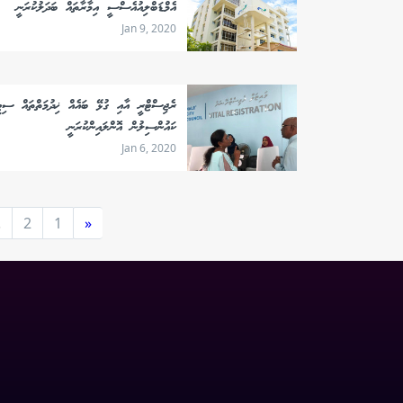
އެމްޑަބްލިއުއެސްސީ އިމާރާތައް ބަދަލުކުރަނީ
Jan 9, 2020
ރެޖިސްޓްރީ އާއި ގުޅޭ ބައެއް ޚިދުމަތްތައް ސިޓ
ކައުންސިލުން އޮންލައިންކުރަނީ
Jan 6, 2020
.
2
1
«