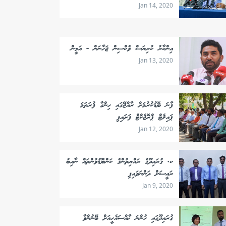
Jan 14, 2020
އިންކާރު ކުރިޔަސް ވެކްސިން ޖަހާނަން - އަމީން
Jan 13, 2020
ފާނަ ބޮޑުކުރުމަށް ރާއްޖޭގައި ހިންގާ ފުރަތަމަ
ޕައިލެޓް ޕްރޮޖެކްޓް ފަށައިފި
Jan 12, 2020
ކ. ގުރައިދޫގެ ރައްޔިތުންގެ ކަންބޮޑުވުންތައް ނާއިބު
ރައީސަށް ދަންނަވައިފި
Jan 9, 2020
ގުރައިދޫގައި ހުންނަ ޚާއްސައެހީއަށް ބޭނުންވާ