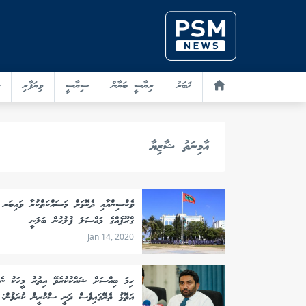
ޚަބަރު
ރިޔާސީ ބަޔާން
ސިޔާސީ
ވިޔަފާރި
އާމިނަތު ޝާޒިޔާ
ވެކްސިންއާއި ދެކޮޅަށް މަސައްކަތްކުރާ ވައިބަރ
ގްރޫޕެއްގެ މައްސަލަ ފުލުހުން ބަލަނީ
Jan 14, 2020
ހިމަ ބިއްސަށް ޝައްކުކުރެވޭ އިތުރު މީހަކު ނެތ
އަތޮޅު ތެރޭގައިވެސް ދަނީ ސްކްރީން ކުރަމުން: