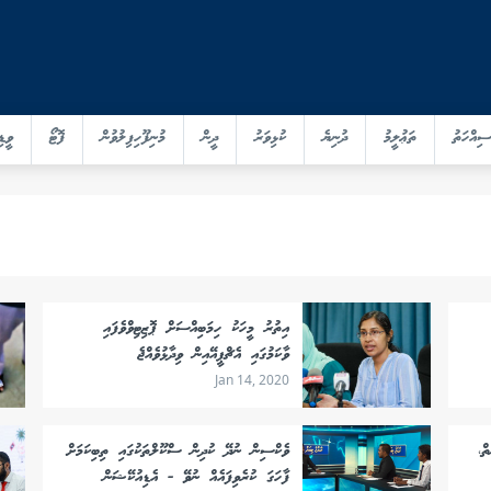
ސިއްހަތު
ތަޢުލީމު
ދުނިޔެ
ކުޅިވަރު
ދީން
މުނިފޫހިފިލުވުން
ފޮޓޯ
ވީޑި
އިތުރު މީހަކު ހިމަބިއްސަށް ޕޮޒިޓިވްވެފައި
ވާކަމުގައި އެޗްޕީއޭއިން ވިދާޅުވެއްޖެ
Jan 14, 2020
ް،
ވެކްސިން ނުދޭ ކުދިން ސްކޫލްތަކުގައި ތިބިކަމަށް
ފާހަގަ ކުރެވިފައެއް ނުވޭ - އެޑިއުކޭޝަން