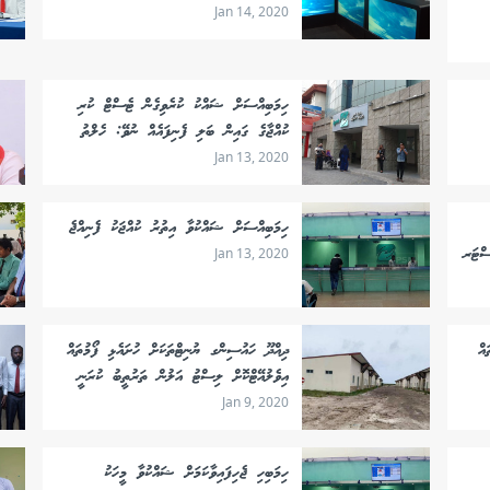
Jan 14, 2020
ހިމަބިއްސަށް ޝައްކު ކުރެވިގެން ޓެސްޓް ކުރި
ކުއްޖާގެ ގައިން ބަލި ފެނިފައެއް ނުވޭ: ހެލްތު
Jan 13, 2020
ހިމަބިއްސަށް ޝައްކުވާ އިތުރު ކުއްޖަކު ފެނިއްޖެ
ސްޓަރ
Jan 13, 2020
އް
ދިއްދޫ ހައުސިންގ ޔުނިޓްތަކަށް ހުށައެޅި ފޯމުތައް
އިވެލުއޭޓްކޮށް ލިސްޓު އަލުން ތަރުތީބު ކުރަނީ
Jan 9, 2020
ހިމަބިހި ޖެހިފައިވާކަމަށް ޝައްކުވާ މީހަކު