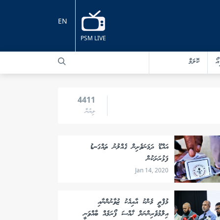
EN
PSM LIVE
އޯ
ކޮލަމް
4411
ލިޔުން
އައްޑޫ ދަމަނަވެށިން ގެއްލުނު ތައްގަނޑު
ފަޅުރަށަކުން
Jan 14, 2020
މުފްތީ މެންކު އާއިއެކު ޒުވާނުންނާއި
އިލްމުވެރިންނަށް ޚާއްސަ ފޯރަމެއް ބާއްވަނީ