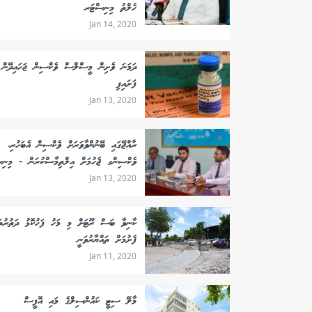
ހެލްތު މިނިސްޓަރ
Jan 14, 2020
ދަމަނަ ވެށިން މީސްލްސް ވެކްސިން ޖަހައިދޭން
ފަށައިފި
Jan 13, 2020
ރާއްޖޭގައި ބޭނުންވާވަރަށް ވެކްސިން އެބަހުރި،
ވެކްސިންގ ޖެހުމަށް އިލްތިމާސްކުރަން - މިނި
Jan 13, 2020
ކާނިވާ ބަސް ރޫޓަށް މި މަހު ފަހުކޮޅު ދަތުރުތަ
ފެށުމަށް ތައްޔާރުވަނީ
Jan 11, 2020
މާލޭ ސިޓީ ކައުންސިލްގެ މައި އޮފީސް