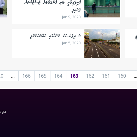
ފެނިފައިވާތީ ބަލި ދެނެގަތުމަށް ޓެސްޓްކުރަން
ފަށައިފި
Jan 9, 2020
ީ
6 ދިވެއްސަކު ލަންކާގައި ހައްޔަރުކޮށްފި
Jan 5, 2020
20
...
166
165
164
163
162
161
160
..
Magu