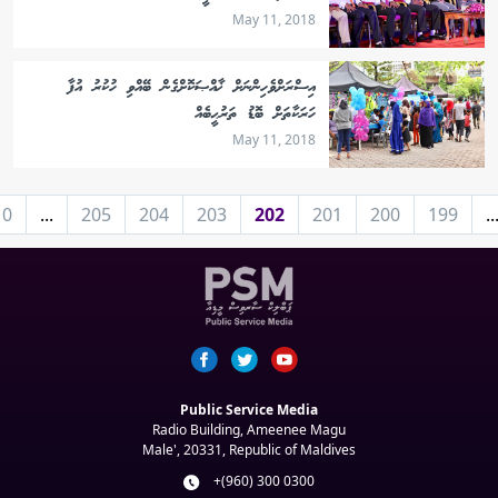
May 11, 2018
އިސްރަށްވެހިންނަށް ޚާއްޞަކޮށްގެން ބޭއްވި ހުކުރު އުފާ
ހަރަކާތަށް ބޮޑު ތަރުޙީބެއް
May 11, 2018
10
...
205
204
203
202
201
200
199
..
Public Service Media
Radio Building, Ameenee Magu
Male', 20331, Republic of Maldives
+(960) 300 0300