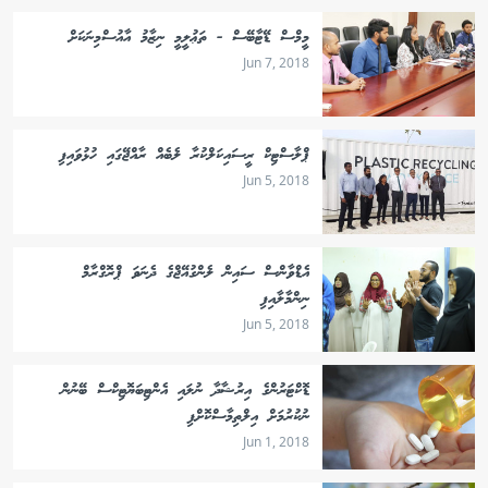
މީމްސް ޑޭޓާބޭސް - ތަޢުލީމީ ނިޒާމު އާއުސްމިނަކަށް
Jun 7, 2018
ޕްލާސްޓިކް ރީސައިކަލްކުރާ ލެބެއް ރާއްޖޭގައި ހުޅުވައިފި
Jun 5, 2018
އެޑްވާންސް ސައިން ލެންގުއޭޖްގެ ދެނަވަ ޕްރޮގްރާމް
ނިންމާލާއިފި
Jun 5, 2018
ޑޮކްޓަރުންގެ އިރުޝާދާ ނުލައި އެންޓިބަޔޮޓިކްސް ބޭނުން
ނުކުރުމަށް އިލްތިމާސްކޮށްފި
Jun 1, 2018