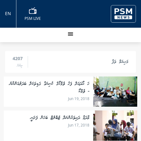
EN
PSM LIVE
4207
މަރިޔަމް ވަފާ
ލިޔުން
ހަ ރޯދައަށް ފަހު ވެމްކޯގެ ކުނިނަގާ ގަޑިތަކަށް ބަދަލުއަންނާނެ
- ވެމްކޯ
Jun 19, 2018
މާދަމާ ދަރިވަރުންނަށް ޓެބްލެޓް ބަހަން ފަށަނީ
Jun 17, 2018