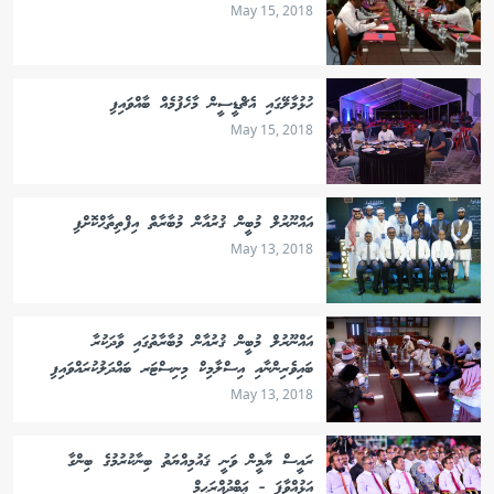
May 15, 2018
ހުޅުމާލޭގައި އެޗްޑީސީން މާހެފުމެއް ބާއްވައިފި
May 15, 2018
އައްނޫރުލް މުބީން ޤުރުއާން މުބާރާތް އިފްތިތާޙްކޮށްފި
May 13, 2018
އައްނޫރުލް މުބީން ޤުރުއާން މުބާރާތުގައި ވާދަކުރާ
ބައިވެރިންނާއި އިސްލާމިކް މިނިސްޓަރ ބައްދަލުކުރައްވައިފި
May 13, 2018
ރައީސް ޔާމީން ވަނީ ޤައުމިއްޔަތު ބިނާކުރުމުގެ ބިންގާ
އަޅުއްވާފަ - ޢަބްދުއްރަޙީމް