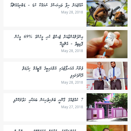
ރާއްޖެއަށް ނިޕާ ވައިރަސްގެ ނުރައްކާ ކުޑަ - ޑަބްލިއުއެޗްއޯ
May 28, 2018
އިންފުލްއެންޒާއަށް ޓެސްޓް ކުރި މީހުންގެ %69 މީހުން
ޕޮޒިޓިވް - އެޗްޕީއޭ
May 28, 2018
ވެލާނާ އެއަރޕޯޓުގައި އެމްއައިބީގެ އޭޓީއެމް ޚިދުމަތް
ދޭންފަށައިފި
May 28, 2018
7 ކުއްޖެއްގެ ޤާނޫނީ ބެލެނިވެރިކަން ބަޔަކާއި ހަވާލުކޮށްފި
May 27, 2018