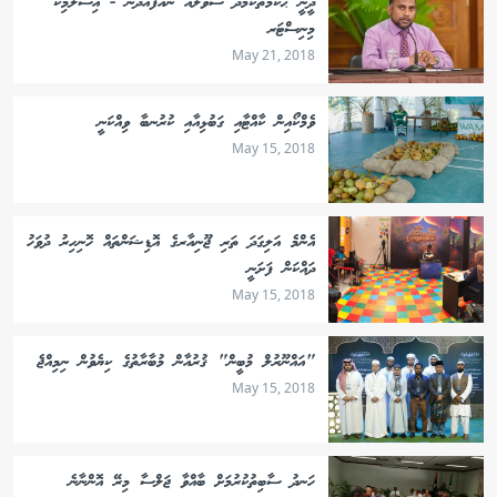
ދީނީ ޙުކުމްތަކާމެދު ސުވާލެއް ނުއުފެއްދޭނެ - އިސްލާމިކް
މިނިސްޓަރ
May 21, 2018
ވެމްކޯއިން ކާއްޓާއި ގަބުޅިއާއި ކުރުނބާ ވިއްކަނީ
May 15, 2018
އެންމެ އަލިގަދަ ތަރި ޖޫނިއާރގެ އޮޑިޝަންތައް ހޮނިހިރު ދުވަހު
ދައްކަން ފަށަނީ
May 15, 2018
"އައްނޫރުލް މުބީން" ޤުރުއާން މުބާރާތުގެ ކިޔެވުން ނިމިއްޖެ
May 15, 2018
ހަނދު ސާބިތުކުރުމަށް ބާއްވާ ޖަލްސާ މިރޭ އޮންނާނެ