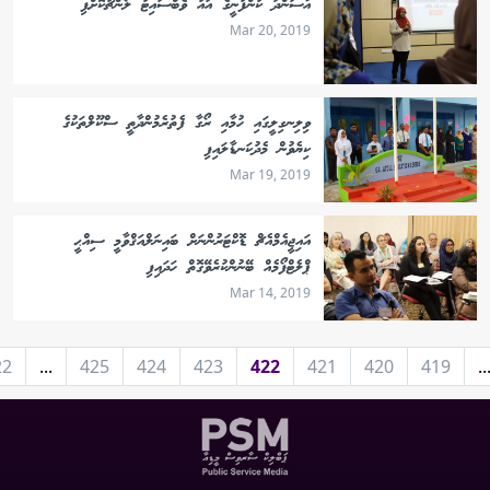
އާސަންދަ ކުންފުނީގެ އައު ވެބްސައިޓު ލޯންޗުކޮށްފި
Mar 20, 2019
ވިލިނގިލީގައި ހުމާއި ރޯގާ ފެތުރެމުންދާތީ ސްކޫލްތަކުގެ
ކިޔެވުން މެދުކަނޑާލައިފި
Mar 19, 2019
އައިޖީއެމްއެޗް ޑޮކްޓަރުންނަށް ބައިނަލްއަޤްވާމީ ސިއްޙީ
ޕްލެޓްފޯމެއް ބޭނުންކުރެވޭގޮތް ހަދައިފި
Mar 14, 2019
22
...
425
424
423
422
421
420
419
..