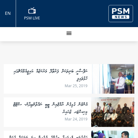
EN
PSM LIVE
ނަފްސާނީ ބަލިތަކަށް ފަރުވާދޭ މަރުކަޒެއް އައިޖީއެމްއެޗްގައި
ހުޅުވައިފި
Mar 25, 2019
އެންމެން ގުޅިގެން ރާއްޖެއިން ޓީބީ ނައްތާލެވިދާނެ- ސްޓޭޓް
މިނިސްޓަރ ޒުހައިރު
Mar 24, 2019