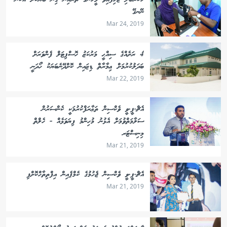
ހަކުރުބަލި ޖެހިފައިވާ މީހުންގެ ތެރެއިން ގިނަ ބަޔަކަށް އެކަން
ނޭނގޭ
Mar 24, 2019
4 ރަށެއްގެ ސިއްޙީ މަރުކަޒު ހޮސްޕިޓަލް ފެންވަރަށް
ބަދަލުކުރުމަށް ޢިމާރާތް ޑިޒައިން ކޮށްދޭނެބަޔަކު ހޯދަނީ
Mar 22, 2019
އެޗް.ޕީ.ވީ ވެކްސިން ތަޢާރަފްކުރުމަކީ ކެންސަރުން
ސަލާމަތްވުމަށް އެޅުނު މުހިންމު ފިޔަވަޅެއް - ހެލްތް
މިނިސްޓަރ
Mar 21, 2019
އެޗް.ޕީ.ވީ ވެކްސިން ޖެހުމުގެ ކެމްޕެއިން އިފްތިތާހްކޮށްފި
Mar 21, 2019