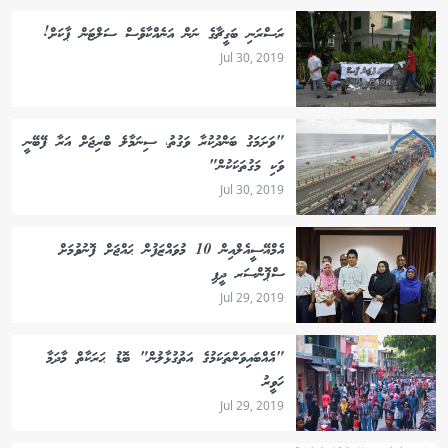
ރަސްރަނި ބަގީޗާގެ ނަން އަނެއްކާވެސް ސަލްޓަން ޕާކަށް!
Jul 30, 2019
"ވަށަމަގު ބަންދުކުރާ ވަގުތު، ސިނަމާލެ ބްރިޖަށް އަރާ ފޭބޭނީ
ވަކި މަގުތަކަކުން"
Jul 30, 2019
އެމްއޭސީއެލްއިން 10 މުވައްޒަފުން ޙައްޖަށް ފޮނުވުމަށް
ސްޕޮންސަރ ދީފި
Jul 29, 2019
"އެއްބައިވަންތަކަމުގެ އަތުގުޅާލުން" ބޮޑު ޙަރަކާތް މާދަމާ
ހަވީރު
Jul 29, 2019