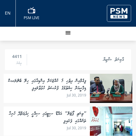
EN
PSM LIVE
4411
އާމިނަތު ޝާޒިޔާ
ލިޔުން
ފިއެމްއިން ދިވެހި 5 ކުއްޖަކަށް އިންޑިއާގައި ހިލޭ ބެޗެލަރސް
ޑިގްރީއަށް ކިޔެވުމުގެ ފުރުޞަތު ހުޅުވާލައިފި
Jul 30, 2019
"ވިނަވި ޕޯޓަލް" އައްޑޫ ސިޓީގައި ސިއްޙީ ޚިދުމަތްދޭ ހުރިހާ
ތަނެއްގައި ފަށައިފި
Jul 30, 2019