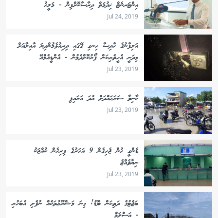
އިންޓަރނެޓް ޚިދުމަތް ދިރާސާކޮށްފިން - މަލީހު
Jul 24, 2019
އަލިފާނުގެ ހާދިސާ ހިނގި ގޭގައި ދިރިއުޅެމުންދިޔަ އާއިލާއަށް
މިދަނީ އެހީތެރިކަން ފޯރުކޮށްދެމުން - އެންޑީއެމްއޭ
Jul 23, 2019
ކާނިވާ ސަރަޙައްދަށް އުދަ އަރައިފި
Jul 23, 2019
ޑެންގީ ހުން ޖެހިގެން 9 އަހަރުގެ ފިރިހެން ކުއްޖަކު
ނިޔާވެއްޖެ
Jul 23, 2019
ބަޖެޓުގެ ދަތިކަން ބޮޑު! ގިނަ މަޝްރޫޢުތަކެއް ނުފެށި އެބަހުރި
- އަސްލަމް