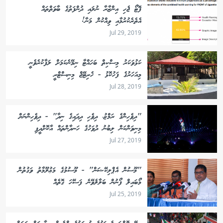
ފޮޓޯ ޖެހި އިންޒާރާ ނުލައި ދުންފަތުގެ ބާވަތްތައް
އެތެރެކުރުމާއި ވިއްކުން މަނާ!
Jul 29, 2019
ކަޅުވަކަރު މިސްކިތް ބަހައްޓާ ނިމޭނެކަމަށް ލަފާކުރެވެނީ
މިއަހަރުގެ ފަހުކޮޅު - ހެރިޓޭޖް މިނިސްޓްރީ
Jul 28, 2019
"ދިވެހިންގެ ރަމްޒު، ދިވެހި ދިދައިގެ ނިދާ" - ދިވެހިންނަށް
މިނިވަންކަން ލިބުނު ދުވަހުގެ ހަނދާންތައް އާކޮށްދީފި
Jul 27, 2019
"މޫސުން އެޕްލިކޭޝަން" - މޫސުމުގެ މަޢުލޫމާތު ވަގުތުން
މޯބައިލް ފޯނުން ބަލާލެވޭނެ ފަސޭހަ ގޮތެއް
Jul 25, 2019