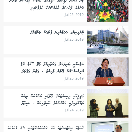
މިރޭ އޮންނަ ހެވިކަމުގެ ކުޅިވަރުގެ ޑްރެސް ރިހާސަލް ބަލަން
ވަނުމުގެ ފުރުޞަތު އާއްމުންނަށް ހުޅުވާލައިފި
Jul 25, 2019
ޓްރެއިނިންގ ހަދަމުންދިޔަ ފުލުހަކު މަރުވެއްޖެ
Jul 25, 2019
ނަފްސާނީ ބަލިތަކަށް ފަރުވާދިނުމާ ގުޅޭ "ކޯޑް އޮފް
އެތިކްސް"އެއް އޮތުން މުހިންމު - ފަޒްނާ އަޙްމަދު
Jul 25, 2019
މަޖިލީހާއި މިނިސްޓަރުގެ ގޮތުގައި އަންހެނުން ތިބުން
ދައްކުވައިދެނީ އަންހެނުންގެ ބާރިވެރިކަން - ޝިދާތާ
Jul 24, 2019
ރާއްޖޭގެ އިންޓަރނެޓްގެ އަގު ހެޔޮކުރުމަށްޓަކައި، 26 ޤައުމެއްގެ