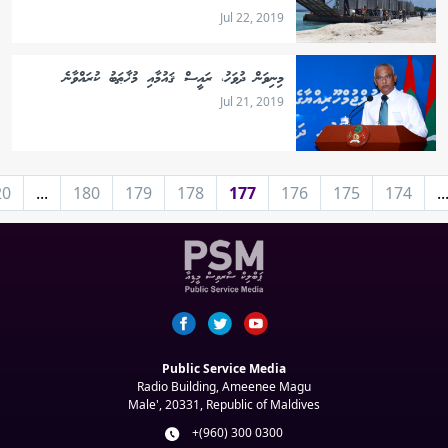
Jul 22, 2019
މިނިވަން ދުވަހު، ރައީސް ޤައުމާއި މުޚާޠަބު ކުރައްވާނެ
Jul 21, 2019
20
...
180
179
178
177
176
175
174
..
Public Service Media
Radio Building, Ameenee Magu
Male', 20331, Republic of Maldives
+(960) 300 0300