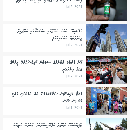
ވިލާތުގެ ވެކްސިން ޕާސްޕޯޓުގައި ކޮވިޝީލްޑް ހިމަނައިފި
Jul 2, 2021
މެލޭޝިޔާގެ ކުއަލަ ލަމްޕޫރާއި ސެލަންގޯގައި އަޅާފައިވާ
ފިޔަވަޅުތައް ހަރުކަށިކޮށްފި
Jul 2, 2021
ޔޫރޯ ފުޓުބޯޅަ މުބާރާތުގެ ސަބަބުން ކޯވިޑް-19ޖެހޭ މީހުންގެ
ޢަދަދު އިތުރުވަނީ
Jul 2, 2021
ޑެލްޓާ ވޭރިއެންޓުން ސަލާމަތްވުމަށް އޮތް ހަމައެކަނި ގޮތަކީ
ވެކްސިން ޖެހުން
Jul 1, 2021
ޠާލިބާނުންނާ ދެކޮޅަށް އަފްޣާނިސްތާނުގެ ޢާންމުން ހަތިޔާރު