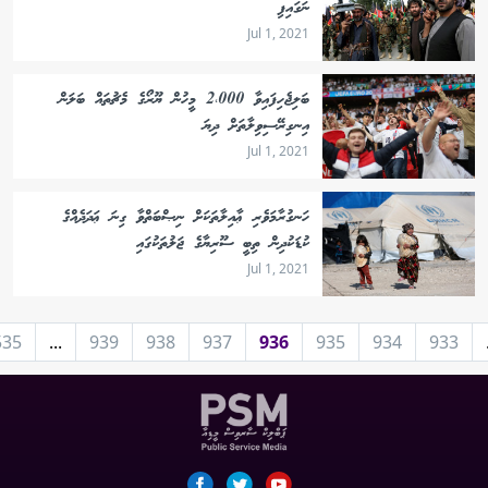
ނަގައިފި
Jul 1, 2021
ބަލިޖެހިފައިވާ 2،000 މީހުން ޔޫރޯގެ މެޗުތައް ބަލަން
އިނގިރޭސިވިލާތަށް ދިޔަ
Jul 1, 2021
ހަނގުރާމަވެރި ޢާއިލާތަކަށް ނިޞްބަތްވާ ގިނަ ޢަދަދެއްގެ
ކުޑަކުދިން ތިބީ ސޫރިޔާގެ ޖަލުތަކުގައި
Jul 1, 2021
535
...
939
938
937
936
935
934
933