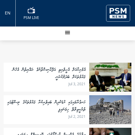
EN
PSM LIVE
އެމެރިކާއަށް އެހީތެރިވި އަފްޣާނިސްތާނުގެ ރައްޔިތުން އެހެން
ޤައުމުތަކަށް ބަދަލުކުރަނީ
Jul 3, 2021
ހަނގުރާމައިގައި ކުޑަކުދިން ބައިވެރިކުރާ ޤައުމުތަކުގެ ލިސްޓުގައި
ތުރުކީވިލާތް ހިމަނައިފި
Jul 2, 2021