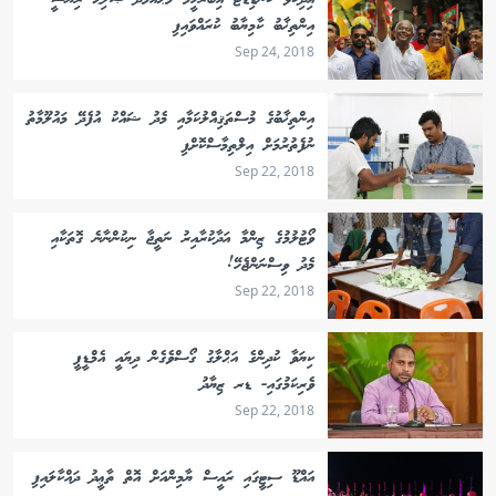
އިދިކޮޅު ކެނޑިޑޭޓް އިބްރާހީމް މުޙައްމަދު ޞާލިޙް ރިޔާސީ
އިންތިޚާބު ކާމިޔާބު ކުރައްވައިފި
Sep 24, 2018
އިންތިޚާބުގެ މުސްތަޤިއްލުކަމާއި މެދު ޝައްކު އުފެދޭ މައުލޫމާތު
ނުފެތުރުމަށް އިލްތިމާސްކޮށްފި
Sep 22, 2018
ވޯޓުލުމުގެ ޒިންމާ އަދާކުރާއިރު ނަތީޖާ ނިކުންނާނެ ގޮތަކާއި
މެދު ވިސްނަންޖެހޭ!
Sep 22, 2018
ކިޔަވާ ކުދިންގެ އަޙްލާގު ގޯސްވެގެން ދިޔައީ އެމްޑީޕީ
ވެރިކަމުގައި- ޑރ ޒިޔާދު
Sep 22, 2018
އައްޑޫ ސިޓީގައި ރައީސް ޔާމިންއަށް އޮތް ތާޢީދު ދައްކާލައިފި