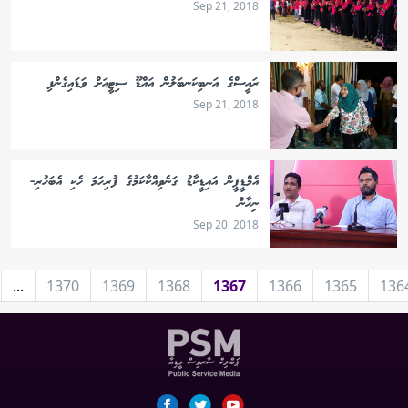
Sep 21, 2018
ރައީސްގެ އަނބިކަނބަލުން އައްޑޫ ސިޓީއަށް ވަޑައިގެންފި
Sep 21, 2018
އެމްޑީޕީން އައިޑީކާޑު ގަނެވިއްކާކަމުގެ ފުރިހަމަ ހެކި އެބަހުރި-
ނިހާން
Sep 20, 2018
...
1370
1369
1368
1367
1366
1365
136