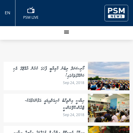
EN
PSM LIVE
ކޯލިޝަނަށް ލިބުނު ކާމިޔާބީ ފާހަގަ ކުރުން ރާއްޖޭގެ އެކި
ކަންކޮޅުތަކުގައި!
Sep 24, 2018
ރިޔާސީ އިންތިޚާބު ކުރިއަށްދިޔައީ އަމާންކަމާއެކު-
ޓްރާންސްޕޭރަންސީ
Sep 24, 2018