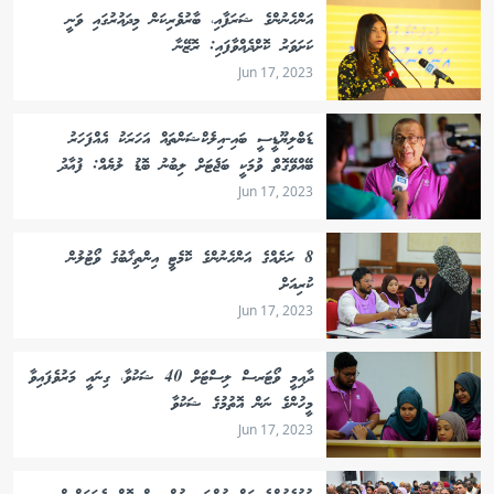
އަންހެނުންގެ ޝަރަފާއި، ބާރުވެރިކަން މިދައުރުގައި ވަނީ
ކަށަވަރު ކޮށްދެއްވާފައި: ރޮޒޭނާ
Jun 17, 2023
ޑަބްލިޔޫޑީސީ ބައި-އިލެކްޝަންތައް އަހަރަކު އެއްފަހަރު
ބޭއްވޭގޮތް ވުމަކީ ބަޖެޓަށް ލިބުނު ބޮޑު ލުޔެއް: ފުއާދު
Jun 17, 2023
8 ރަށެއްގެ އަންހެނުންގެ ކޮމެޓީ އިންތިޚާބުގެ ވޯޓުލުން
ކުރިއަށް
Jun 17, 2023
ދާއިމީ ވޯޓަރސް ލިސްޓަށް 40 ޝަކުވާ، ގިނައީ މަރުވެފައިވާ
މީހުންގެ ނަން އޮތުމުގެ ޝަކުވާ
Jun 17, 2023