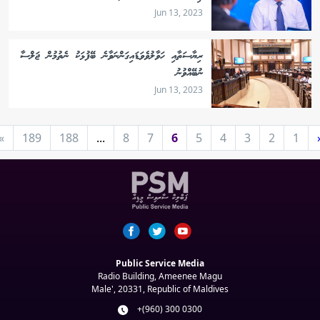
Jun 13, 2023
ރިޔާސަތާއި ހަވާލުވެވަޑައިގަންނަވާނެ ބޭފުޅަކު ނެތުމުން ޖަލްސާ
ނުބޭއްވުނު
Jun 13, 2023
»
189
188
...
8
7
6
5
4
3
2
1
Public Service Media
Radio Building, Ameenee Magu
Male', 20331, Republic of Maldives
+(960) 300 0300