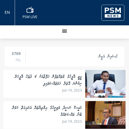
EN
PSM LIVE
3769
ޙުސައިން އަމީން
ލިޔުން
ޕީޖީ އޮފީހުގެ މުވައްޒަފުން ހަފްތާއަކު 4 ދުވަހު އޮފީހަށް
ނިކުންނަ ގޮތަށް ހަމަޖައްސަވައިފި
Jun 19, 2023
ރައީސް ނަޝީދު މަޖިލީހުގެ އިމްތިޔާޒަށް އަރައިގަތް ކަމަށް
ބުނާ މައްސަލައެއް
Jun 19, 2023