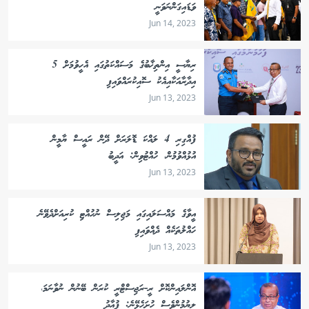
ވަޑައިގަންނަވަނީ
Jun 14, 2023
ރިޔާސީ އިންތިޚާބުގެ މަސައްކަތުގައި އެހީވުމަށް 5
އިދާރާއަކާއިއެކު ސޮއިކުރައްވައިފި
Jun 13, 2023
ފުއްގިރި 4 ލައްކަ ޑޮލަރަށް ދޭން ރައީސް ޔާމީން
އުޅުއްވުމުން، ހުއްޓުވިން: އަދީބު
Jun 13, 2023
އީވާގެ މައްސަލައިގައި މަޖިލިސް ނުހުއްޓި ކުރިއަށްދެވޭނެ
ހައްލުތަކެއް ދެއްވައިފި
Jun 13, 2023
އޮންލައިންކޮށް ރީ-ރަޖިސްޓްރީ ކުރަން ބޭނުން ނުވާނަމަ،
ލިޔުމުންވެސް ހުށަހެޅޭނެ: ފުއާދު