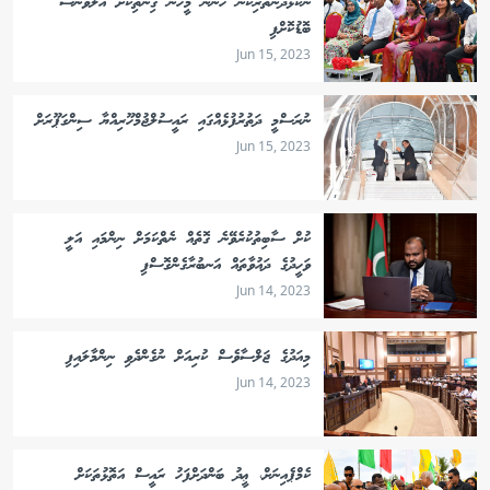
ނުކުޅެދުންތެރިކަން ހުންނަ މީހުން ގިންތިކޮށް އެލަވަންސް
ބޮޑުކޮށްފި
Jun 15, 2023
ނުރަސްމީ ދަތުރުފުޅެއްގައި ރައީސުލްޖުމްހޫރިއްޔާ ސިންގަޕޫރަށް
Jun 15, 2023
ކުށް ސާބިތުކުރެވޭނެ ގޮތެއް ނެތްކަމަށް ނިންމައި އަލީ
ވަހީދުގެ ދައުވާތައް އަނބުރާގެންގޮސްފި
Jun 14, 2023
މިއަދުގެ ޖަލްސާވެސް ކުރިއަށް ނުގެންދެވި ނިންމާލައިފި
Jun 14, 2023
ކެމްޕެއިނަށް، ޢީދު ބަންދަށްފަހު ރައީސް އަތޮޅުތަކަށް