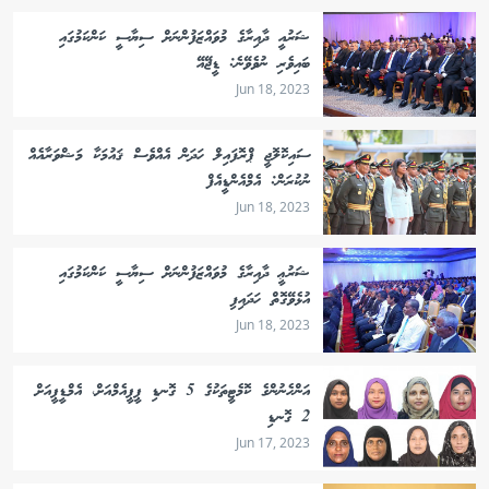
ޝަރުއީ ދާއިރާގެ މުވައްޒަފުންނަށް ސިޔާސީ ކަންކަމުގައި
ބައިވެރި ނުވެވޭނެ: ޑީޖޭއޭ
Jun 18, 2023
ސައިކޮލޮޖީ ޕްރޮފައިލް ހަދަން އެއްވެސް ޤައުމަކާ މަޝްވަރާއެއް
ނުކުރަން: އެމްއެންޑީއެފް
Jun 18, 2023
ޝަރުޢީ ދާއިރާގެ މުވައްޒަފުންނަށް ސިޔާސީ ކަންކަމުގައި
އުޅެވޭގޮތް ހަދައިފި
Jun 18, 2023
އަންހެނުންގެ ކޮމެޓީތަކުގެ 5 ގޮނޑި ޕީޕީއެމްއަށް، އެމްޑީޕީއަށް
2 ގޮނޑި
Jun 17, 2023