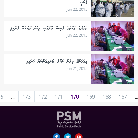
ފުރަނީ
Jun 22, 2015
މުދަލުގެ ޒަކާތުގެ ފައިސާ މާލޭގައި، މިއަދު ދޫކުރަން ފަށައިފި
Jun 22, 2015
މިއަހަރުގެ ފިތުރު ޒަކާތް ބަލައިގަންނަން ފަށައިފި
Jun 21, 2015
75
...
173
172
171
170
169
168
167
..