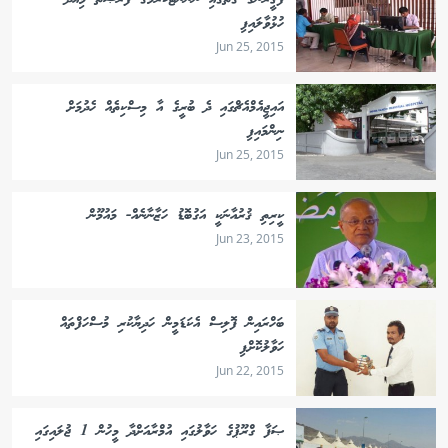
ފަޤީރުންގެ ގޮތުގައި ނަންނޯޓުކުރުމުގެ ފުރުޞަތު މިއަދު
ހުޅުވާލައިފި
Jun 25, 2015
އައިޖީއެމްއެޗްގައި ދެ ބުރީގެ އާ މިސްކިތެއް ހެދުމަށް
ނިންމައިފި
Jun 25, 2015
ކީރިތި ޤުރުއާނަކީ އަގުބޮޑު ހަޒާނާނެއް- މައުމޫން
Jun 23, 2015
ބަހްރައިން ފޮލިސް އެކަޑަމީން ހަދިޔާކުރި މުސްހަފްތައް
ހަވާލުކޮށްފި
Jun 22, 2015
ޞަފާ ގްރޫޕުގެ ހަވާލުގައި އުމްރާއަށްދާ މީހުން 1 ޖުލައިގައި