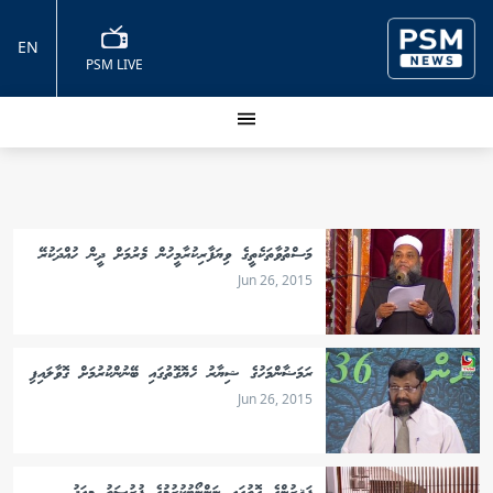
EN
PSM LIVE
މަސްތުވާތަކެތީގެ ވިޔަފާރިކުރާމީހުން މެރުމަށް ދީން ހުއްދަކުރޭ
Jun 26, 2015
ރަމަޟާންމަހުގެ ޝިޔާރު ހެޔޮގޮތުގައި ބޭނުންކުރުމަށް ގޮވާލައިފި
Jun 26, 2015