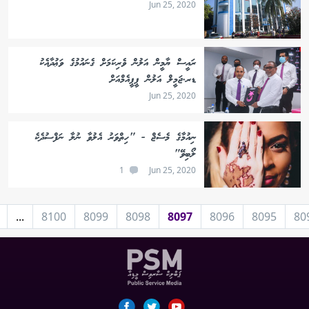
Jun 25, 2020
ރައީސް ޔާމީން އަލުން ވެރިކަމަށް ގެނައުމުގެ ވަޢުދާއެކު
ޑރ.ޖަމީލް އަލުން ޕީޕީއެމްއަށް
Jun 25, 2020
ނިއުމާގެ މެސެޖް - "ހިތްވަރު އެލުވާ ނުލާ ނަފްސުދެކެ
ލޯބިވޭ"
1
Jun 25, 2020
...
8100
8099
8098
8097
8096
8095
80