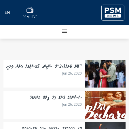
EN
PSM LIVE
"ބޫލް ބުލައްޔާ-2"ގެ ޝޫޓިންގ އޯގަސްޓްމަހު އަލުން ފަށަނީ
Jun 26, 2020
ސުޝާންތްގެ އެންމެ ފަހު ފިލްމް އަންނަމަހު
Jun 26, 2020