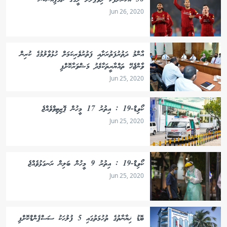
30 އަހަރަށްފަހު ލިވަޕޫލަށް ލީގުގެ ޗެމްޕިއަންކަން
Jun 26, 2020
އާންމު ދަތުރުފަތުރަށާއި ފަތުރުވެރިކަމަށް ހުޅުވާލުމުގެ ކުރިން
ވާންޖެހޭ ތައްޔާރީތަކާމެދު މަޝްވަރާކޮށްފި
Jun 25, 2020
ކޯވިޑް-19 : އިތުރު 17 މީހުން ޕޮޒިޓިވްވެއްޖެ
Jun 25, 2020
ކޯވިޑް-19 : އިތުރު 9 މީހުން ބަލިން ރަނގަޅުވެއްޖެ
Jun 25, 2020
ބޮޑު ޚިޔާނާތުގެ ތުހުމަތުގައި 5 ފުލުހަކު ސަސްޕެންޑްކޮށްފި