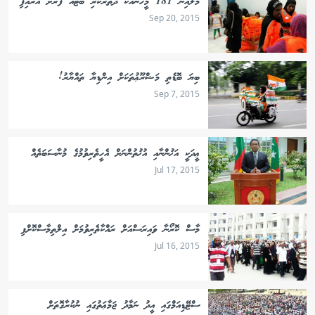
މާލެއިން 181 މީހުނާއެކު ދަތުރުކުރި ބޯޓެއް ފަރަށް އަރައިފި
Sep 20, 2015
ބިޔަ ބޮޑެތި މަޝްރޫޢުތަކަށް އިންޑިޔާ ތައްޔާރު!
Sep 7, 2015
ޢީދަކީ އަޚުންނާއި އުޚުތުންނަށް އެހީތެރިވުމުގެ މުނާސަބަތެއް
Jul 17, 2015
މާސް ކޮރޯނާ ވައިރަސްއަށް ރައްކާތެރިވުމަށް އިލްތިމާސްކޮށްފި
Jul 16, 2015
ސްޓޭޑިއަމްގައި އީދު ނަމާދު ޖަމާޢަތުގައި ނުކުރާގޮތަށް