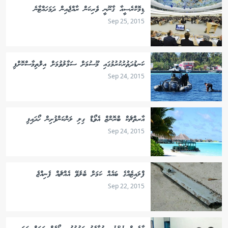
ޑިމޮކްރެސީއާ ޤާނޫނީ ވެރިކަން ރާއްޖެއިން ދަމަހައްޓާނެ
Sep 25, 2015
ކަނޑުދަތުރުކުރުމުގައި މޫސުމަށް ސަމާލުވުމަށް އިލްތިމާސްކޮށްފި
Sep 24, 2015
އާރތްޗެކް ބްރޮންޒް އެވޯޑް ގިލި ލަންކަންފުށިން ހޯދައިފި
Sep 24, 2015
ފްލައިޓެއްގެ ބައެއް ކަމަށް ބެލެވޭ އެއްޗެއް ފެނިއްޖެ
Sep 22, 2015