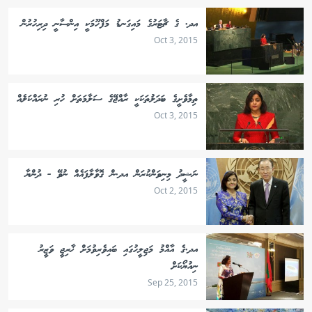
އދ. ގެ ޗާޓަރުގެ މައިގަނޑު މަފްހޫމަކީ އިންސާނީ ދިރިހުރުން
Oct 3, 2015
ތިމާވެށީގެ ބަދަލުތަކަކީ ރާއްޖޭގެ ސަލާމަތަށް ހުރި ނުރައްކަލެއް
Oct 3, 2015
ނަޝީދު މިނިވަންކުރަން އދ.ން ގޮވާލާފައެއް ނުވޭ - ދުންޔާ
Oct 2, 2015
އދ.ގެ އާއްމު މަޖިލީހުގައި ބައިވެރިވުމަށް ޚާރިޖީ ވަޒީރު
ނިއުޔޯކަށް
Sep 25, 2015