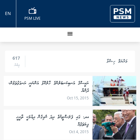
EN
PSM LIVE
617
މަރްޔަމް ހިޝްމާ
ލިޔުން
ރައީސްގެ އަނބިކަނބަލުންގެ ހާލުކޮޅު އަންނަނީ ރަނގަޅުވަމުން-
ދުންޔާ
Oct 15, 2015
އދ. ގައި ފަލަޞްޠީނުގެ ދިދަ ނެގިގެން ދިއުމަކީ ތާރީޚީ
ފިޔަވަޅެއް
Oct 4, 2015