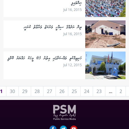
ނިންމައިފި
Jul 16, 2015
ތިން ރަށެއްގެ ސިއްހީ މަރުކަޒު މަރާމާތު ކުރަނީ
Jul 16, 2015
ހަށިވިއްކުވި މައްސަލާގައި އިތުރު 03 މީހަކު ހައްޔަރު ކޮށްފި
Jul 12, 2015
1
30
29
28
27
26
25
24
23
...
2