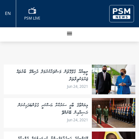
EN
PSM LIVE
ލީބިޔާއާ ގުޅޭގޮތުން މަޝްވަރާކުރުމަށް ދުނިޔޭގެ ބާރުތައް
ޖަރުމަނުވިލާތަށް
Jun 24, 2021
މިޔަންމާގެ ބާޣީ ސަރުކާރާ އަސްކަރީ ގުޅުންބަދަހިކުރަން
ރަޝިޔާއިން ބޭނުންވޭ
Jun 24, 2021