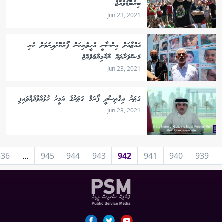
ބިރުބޮޑުވެއްޖެ
Jun 23, 2021
ޣައްޒާއަށް އިންސާނީ އެހީތެރިކަން ފޯރުކޮށްދިނުމަށް ކުރި
މަޝްވަރާތައް ނާކާމިޔާބުވެއްޖެ
Jun 23, 2021
ޤަޠަރު އިޤްތިޞާދީ ފޯރަމް ޤަޠަރުގެ އަމީރު ހުޅުއްވާދެއްވައިފި
Jun 23, 2021
536
...
945
944
943
942
941
940
939