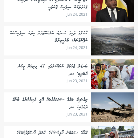
މޮޒަންބީކުގެ ހަނގުރާމަވެރިންނާ ކުރިމަތިލުމަށް އެފްރިކާގެ
ޤައުމުތަކުން ސިފައިން ފޮނުވަނީ
Jun 24, 2021
ކާބުލްގެ ވައިގެ ބަނދަރު ބެލެހެއްޓުމަށް އިތުރު ސިފައިންނެއް
ނުފޮނުވާނަން: ތުރުކީވިލާތް
Jun 24, 2021
ބަނޑަށް ޖެހުމުގެ ނުރައްކަލުގައި 41 މިލިޔަން މީހުން
އެބަތިބި: އދ
Jun 23, 2021
ޓިގްރައިގެ ބައެއް ސަރަޙައްދުތައް އޮތީ އެރިތުރެޔާގެ ބާރުގެ
ދަށުގައި: އދ
Jun 23, 2021
ޔޫރޯގެ ސަބަބުން ކޯވިޑް-19ގެ ޙާލަތު ގޯސްވެދާނެކަމުގެ