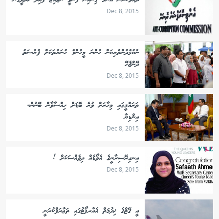
ދައުވާކުރަން އެންމެ ގިނައިން ފޮނުވީ ނާޖާއިޒު ފައިދާ ހޯދާދީގެން
Dec 8, 2015
ނުކުޅެދުންތެރިކަން ހުންނަ މީހުންގެ ހުނަރުތަކަށް ފުރުޞަތު
ދޭންޖެހޭ
Dec 8, 2015
ތަރައްޤީގައި މިހާރަށް ވުރެ ބޮޑަށް ހިއްސާވާން ބޭނުން-
އިންޑިޔާ
Dec 8, 2015
އިނގިރޭސިރާނީގެ އެވޯޑެއް ދިވެއްސަކަށް !
Dec 8, 2015
އީ ގޭޓްގެ ޚިދުމަތް އެއާރޕޯޓުގައި ތަޢާރަފްކުރަނީ