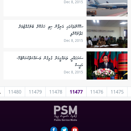
Dec 8, 2015
ސްކޫލްތަކުގައި އަލިފާން ނިވި ހަރުކޮށް ބެލެހެއްޓުމަށް
ޙަވާލުކޮށްފި
Dec 8, 2015
ސަރަޙައްދީ ތަރައްޤީއަށް ގުޅިގެން މަސައްކަތްކުރަންޖެހޭ-
ރައީސް
Dec 8, 2015
.
11480
11479
11478
11477
11476
11475