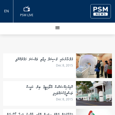
EN
PSM LIVE
އެމް.އާރު.އައި މެޝިނަށް ދިމާވި މައްސަލަ ހައްލުކޮށްފި
Dec 8, 2015
ކޮމިއުނިކޭޝަންސް އޮތޯރިޓީގެ ބިލު، ރައީސް
ތަޞްދީޤުކުރައްވައިފި
Dec 8, 2015