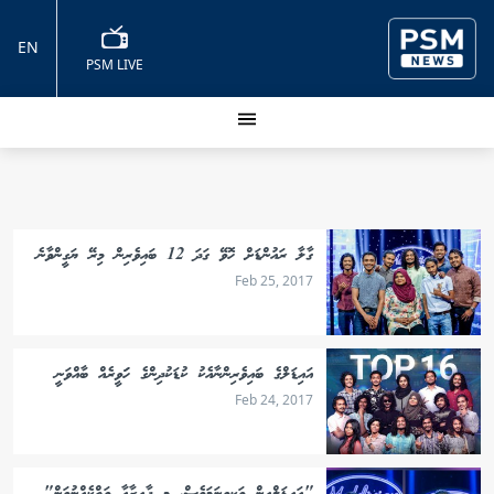
EN
PSM LIVE
ގާލާ ރައުންޑަށް ހޮވޭ ގަދަ 12 ބައިވެރިން މިރޭ ޔަގީންވާނެ
Feb 25, 2017
އައިޑަލްގެ ބައިވެރިންނާއެކު ކުޑަކުދިންގެ ހަަވީރެއް ބާއްވަނީ
Feb 24, 2017