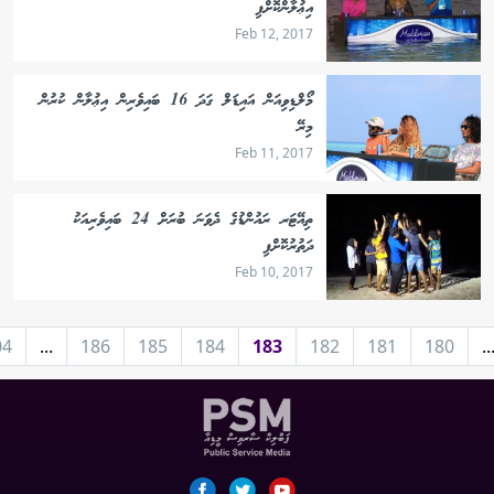
އިޢުލާންކޮށްފި
Feb 12, 2017
މޯލްޑިވިއަން އައިޑަލް ގަދަ 16 ބައިވެރިން އިޢުލާން ކުރުން
މިރޭ
Feb 11, 2017
ތިއޭޓަރ ރައުންޑުގެ ދެވަނަ ބުރަށް 24 ބައިވެރިއަކު
ދަތުރުކޮށްފި
Feb 10, 2017
04
...
186
185
184
183
182
181
180
..