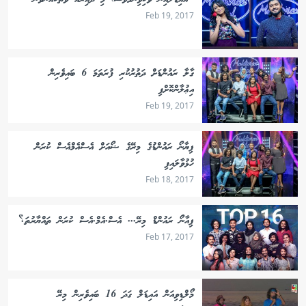
"އައިޑަލްއިން ވަކިވިނަމަވެސް، މި ދާއިރާއާ ވަތްކެއްނުވަން"
Feb 19, 2017
ގާލާ ރައުންޑަށް ދަތުރުކުރި ފުރަތަމަ 6 ބައިވެރިން
އިޢުލާންކޮށްފި
Feb 19, 2017
ޕިޔާނޯ ރައުންޑުގެ މިރޭގެ ޝޯއަށް އެސްއެމްއެސް ކުރަން
ހުޅުވާލައިފި
Feb 18, 2017
ޕިއާނޯ ރައުންޑް މިރޭ... އެސް.އެމް.އެސް ކުރަން ތައްޔާރުތަ؟
Feb 17, 2017
މޯލްޑިވިއަން އައިޑަލް ގަދަ 16 ބައިވެރިން މިރޭ