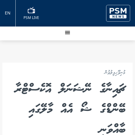
EN
PSM LIVE
މުނިފޫހިފިލުވުން
ޗައިނާގެ ނޭޝަނަލް އޮކެސްޓްރާ
ބޭންޑްގެ ޝޯ އެއް މާލޭގައި
ބާއްވަނީ