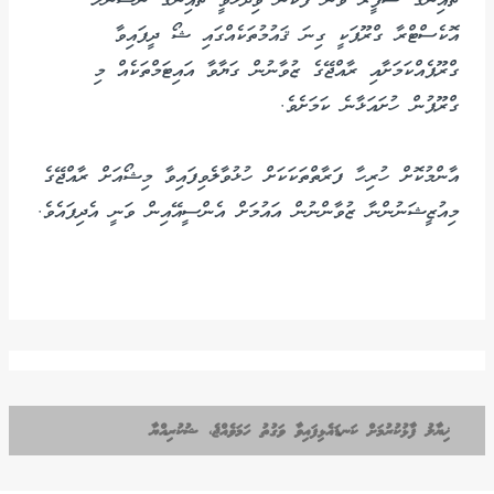
ޗައިނާގެ ސަފީރު ވަން ފޫކާން ވިދާޅުވީ ޗައިނާގެ ނޭޝަނަލް
އޮކެސްޓްރާ ގްރޫޕަކީ ގިނަ ޤައުމުތަކެއްގައި ޝޯ ދީފައިވާ
ގްރޫޕެއްކަމަށާއި ރާއްޖޭގެ ޒުވާނުން ގަޔާވާ އައިޓަމްތަކެއް މި
ގްރޫޕުން ހުށައަޅާނެ ކަމަށެވެ.
އާންމުކޮށް ހުރިހާ ފަރާތްތަކަކަށް ހުޅުވާލެވިފައިވާ މިޝޯއަށް ރާއްޖޭގެ
މިއުޒީޝަނުންނާ ޒުވާންނުން އައުމަށް އެންސީއޭއިން ވަނީ އެދިފައެވެ.
ޚިޔާލު ފާޅުކުރުމަށް ކަނޑައެޅިފައިވާ ވަގުތު ހަމަވެއްޖެ، ޝުކުރިއްޔާ