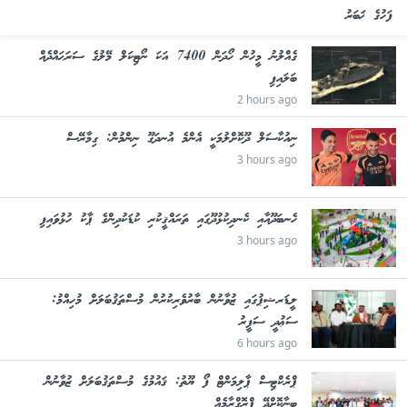
ފަހުގެ ޚަބަރު
ގެއްލުނު މީހުން ހޯދަން 7400 އަކަ ނޯޓިކަލް މޭލުގެ ސަރަޙައްދެއް
ބަލައިފި
2 hours ago
ނިއުކާސަލް ދޫކޮށްލުމަކީ އެންމެ އުނދަގޫ ނިންމުން: ގިމާރޭސް
3 hours ago
ހެނބަދޫއާއި ކެނދިކުޅުދޫގައި ތަރައްޤީކުރި ކުޑަކުދިންގެ ޕާކު ހުޅުވައިފި
3 hours ago
ލީޑަރޝިޕުގައި ޒުވާނުން ބާރުވެރިކުރުން މުސްތަޤުބަލަށް މުހިއްމު:
ސަޢުދީ ސަފީރު
6 hours ago
ޕްރެކްޓިސް ޕާލިމަންޓް ފޯ ޔޫތު: ޤައުމުގެ މުސްތަޤުބަލަށް ޒުވާނުން
ބިނާކޮށްދޭ ޕްރޮގްރާމެއް