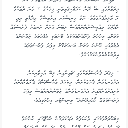
. ޗައިނާގެ ނޭޝަނަލް އޮކެސްޓްރާ ގްރޫޕުން ރާއްޖެއަށް ކުރާ
މިދަތުރުގައި ޝޯ ދޭން ހަމަޖެހިފައިވަނީ މިމަހުގެ 7 ވަނަ ދުވަހުގެ
ރޭ އޮލިމްޕަހުގައެވެ. ޔޫތު މިނިސްޓަރ އިރުތިޝާމް ވިދާޅުވީ މިއީ
ރާއްޖޭގެ މިއުޒީޝަނުންނަށްވެސް ލިބޭނެ ވަރަށް ރަނގަޅު ފުރުސަތެއް
ކަމަށާއި މިކަހަލަ ޕްރޮގްރާމްތަކުގެ ބޭނުމަކީ ދެޤައުމުގެ ޒުވާނުންގެ
ދެމެދުގައި އޮންނަ ގުޅުން ރަނގަޅުކޮށް މިފަދަ ފުރުސަތުތައް
އިތުރުކުރެއްވުންކަމުގައެވެ.
" މިފަދަ ފުރުސަތުތަކުގައި ޗައިނާއިން ލިބޭ އެހީތެރިކަން
އަޅުގަނޑުމެން ފާހަގަކުރަން. މިކަހަލަ އެކްސްޗޭންޖެ ޕްރޮގްރާމްތައް
ކުރިއަށްގެންދާއިރު އަޅުގަނޑުމެންގެ ޒުވާނުންނަށްވެސް މިފަދަ
ފުރުސަތުތައް ހޯދައިދޭނަން" މިނިސްޓަރ ވިދާޅުވިއެވެ.
މިބައްދަލްވުމުގައި ވާހަކަފުޅު ދައްކަވަމުން ރާއްޖޭގައި ހުންނަވާ