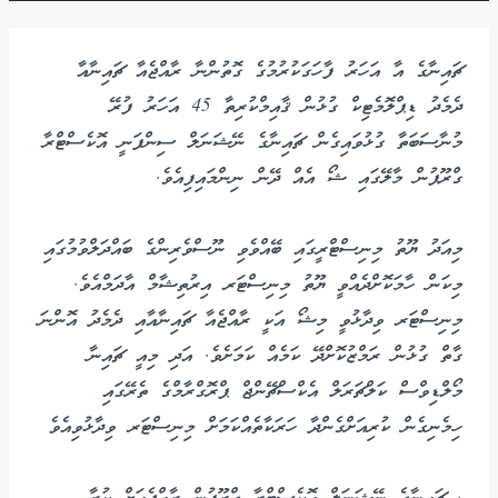
ޗައިނާގެ އާ އަހަރު ފާހަގަކުރުމުގެ ގޮތުންނާ ރާއްޖެއާ ޗައިނާއާ
ދެމެދު ޑިޕްލޮމެޓިކް ގުޅުން ޤާއިމްކުރިތާ 45 އަހަރު ފުރޭ
މުނާސަބަތާ ގުޅުވައިގެން ޗައިނާގެ ނޭޝަނަލް ސިންފަނީ އޮކެސްޓްރާ
ގްރޫޕުން މާލޭގައި ޝޯ އެއް ދޭން ނިންމައިފިއެވެ.
މިއަދު ޔޫތު މިނިސްޓްރީގައި ބޭއްވެވި ނޫސްވެރިންގެ ބައްދަލްވުމުގައި
މިކަން ހާމަކޮށްދެއްވީ ޔޫތު މިނިސްޓަރ އިރުތިޝާމް އާދަމްއެވެ.
މިނިސްޓަރ ވިދާޅުވީ މިޝޯ އަކީ ރާއްޖެއާ ޗައިނާއާއި ދެމެދު އޮންނަ
ގާތް ގުޅުން ރަމްޒުކޮށްދޭ ކަމެއް ކަމަށެވެ. އަދި މިއީ ޗައިނާ
މޯލްޑިވްސް ކަލްޗަރަލް އެކްސްޗޭންޖް ޕްރޮގްރާމްގެ ތެރޭގައި
ހިމެނިގެން ކުރިއަށްގެންދާ ހަރަކާތެއްކަމަށް މިނިސްޓަރ ވިދާޅުވިއެވެ