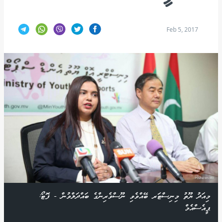
Feb 5, 2017
މިއަދު ޔޫތު މިނިސްޓަރ ބޭއްވެވި ނޫސްވެރިންގެ ބައްދަލްވުން - ފޮޓޯ:
ޕީއެސްއެމް