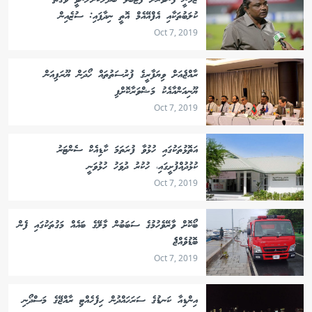
ޒަމާނީ ފެންވަރަށް ފުޓްބޯޅަ ބަދަލުކޮށްލަންވީ ވަގުތު
ކުލަބުތަކާއި އެފްއޭއެމް އޮތީ ނިދާފައި: ސުޒެއިން
Oct 7, 2019
ރާއްޖެއަށް ވިޔަފާރީގެ ފުރުސަތުތައް ހޯދަން ޔޫރަޕިއަން
ޔޫނިއަންއާއެކު މަޝްވަރާކޮށްފި
Oct 7, 2019
އަތޮޅުތަކުގައި ހުޅުވާ ފުރަތަމަ ކާޑިއެކް ސެންޓަރު
ކުޅުދުއްފުށީގައި، ހުކުރު ދުވަހު ހުޅުވަނީ
Oct 7, 2019
ބޯކޮށް ވާރޭވެހުމުގެ ސަބަބުން މާލޭގެ ބައެއް މަގުތަކުގައި ފެން
ބޮޑުވެއްޖެެ
Oct 7, 2019
އިންޑިއާ ކަނޑުގެ ސަރަހައްދުން ހިފެހެއްޓި ރާއްޖޭގެ މަސްދޯނި