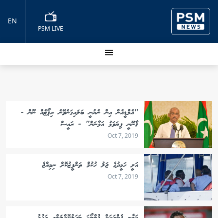
EN
PSM LIVE
"އެމްޑީއެން އިން ނެރުނީ ބަލައިގަނެވޭނެ ރިޕޯޓެއް ނޫން -
ޤާނޫނީ ފިޔަވަޅު އަޅާނަން" - ރައީސް
Oct 7, 2019
އަލީ ހަމީދުގެ ޖަލު ހުކުމް ތަންފީޒުކޮށް ނިމިއްޖެ
Oct 7, 2019