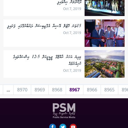
ދޫކޮށްލަން ނިންމައިފި
Oct 7, 2019
15ވަނަ ހޮޓެލް އޭޝިޔާ އެގްޒިބިޝަން ދަރުބާރުގޭގައި ފަށައިފި
Oct 7, 2019
މިދިޔަ އަހަރު ރާއްޖޭގެ ޖީޑީޕީއަށް 12.5 އިންސައްތައިގެ
ކުރިއެރުމެއް
Oct 7, 2019
...
8970
8969
8968
8967
8966
8965
89