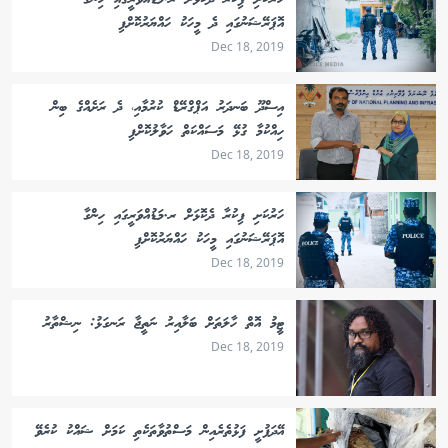
ހަރުކަށި ފިކުރާ ދެކޮޅަށް ރ.މަޑުއްވަރީގައި ހިންގާ
އޮޕަރޭޝަނުގައި ދެ މީހަކު ހައްޔަރުކޮށްފި
Dec 18, 2019
އިސްދޫ ބަނދަރު އަޕްގްރޭޑް ކުރުމާއި، ދެ ރަށެއްގެ ބިން
ހިއްކުމާ ގުޅޭ މަސައްކަތް ހަވާލުކޮށްފި
Dec 18, 2019
ހަރުކަށި ފިކުރާ ދެކޮޅަށް ރ.މަޑުއްވަރީގައި ހިންގާ
އޮޕަރޭޝަނުގައި މީހަކު ހައްޔަރުކޮށްފި
Dec 18, 2019
ޓީމު އޮތް ހާލަތަށް ބަލާއިރު ނަތީޖާ ރަނގަޅު: ނިޝްތާރު
Dec 18, 2019
އޭދަފުށީ ފަޅުތެރެއިން މަސްތުވާތަކެތި ކަމަށް ޝައްކު ކުރެވޭ