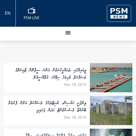
EN
PSM LIVE
ވީއައިއޭގައި ތަރައްޤީކުރަމުން އަންނަ ސީޕްލޭން ޓާމިނަލްގެ
މަސައްކަތް މެއިމަހު ނިމޭނެ: އެމްއޭސީއެލް
Dec 18, 2019
ވިލުފުށީ ހައުސިންގ ޔުނިޓްތަކުގެ މަސައްކަތް އަލުން ފެށުމަށް
ބޭނުންވާ އެސެސްމެންޓް ހަދަން ފަށައިފި
Dec 18, 2019