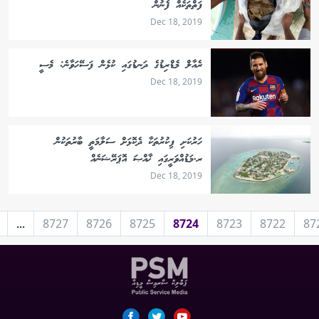
ފަތްތަކެއް ފެނުން
Dec 18, 2019
ރެއާލް މެޑްރިޑުގެ ދަނޑުގައި ކުޅެން ފަސޭހަވާނެ: މެސީ
Dec 18, 2019
ހަރުކަށި ފިކުރުތަކާ ދެކޮޅަށް ސަލާމަތީ ބާރުތަކުން
ރ.މަޑުއްވަރީގައި ޚާއްޞަ އޮޕަރޭޝަނެއް
Dec 18, 2019
...
8727
8726
8725
8724
8723
8722
87