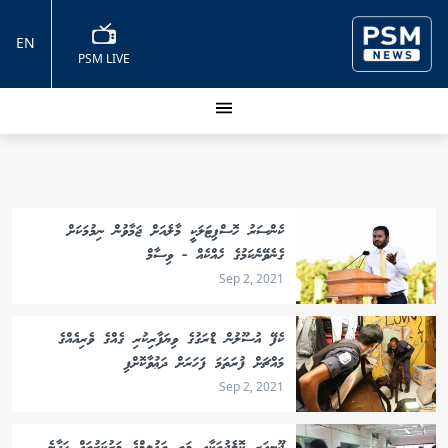
EN
PSM LIVE
ކެންސަރު ހޮސްޕިޓަލަކީ މާލެއަށް ޖަމާވުން ނިމުމަކަށް
ގެނެވޭނެކަމުގެ ހެއްކެއް - ވިސާމް
Sep 2, 2021
ކެފޭ އުސޫލުން ޑްރަގުގެ ވިޔަފާރިކުރި ގެއްގެ ވެރިއެއްގެ
މައްޗަށް ފުރަތަމަ ފަހަރަށް ދަޢުވާކޮށްފި
Sep 2, 2021