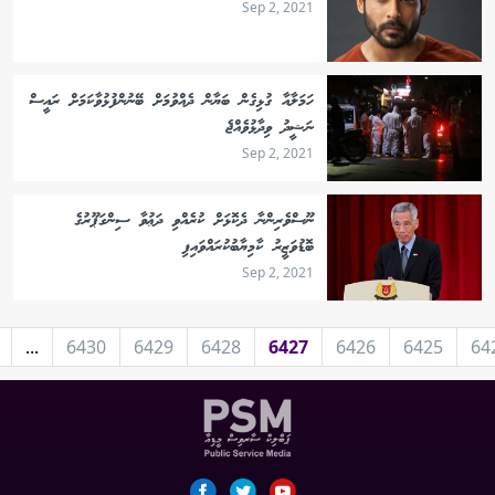
Sep 2, 2021
ހަމަލާއާ ގުޅިގެން ބަޔާން ދެއްވުމަށް ބޭނުންފުޅުވާކަމަށް ރައީސް
ނަޝީދު ވިދާޅުވެއްޖެ
Sep 2, 2021
ނޫސްވެރިންނާ ދެކޮޅަށް ކުރެއްވި ދަޢުވާ ސިންގަޕޫރުގެ
ބޮޑުވަޒީރު ކާމިޔާބުކުރައްވައިފި
Sep 2, 2021
...
6430
6429
6428
6427
6426
6425
64