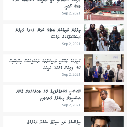
ޖޫނިއަރ ކޮލެޖުތަކާއި މަތީ ތަޢުލީމްގެ މަރުކަޒުތައް ހަދާނެ
ބަޔަކު ހޯދަނީ
Sep 2, 2021
ވިލާތުން ޠާލިބާނުން ބަލައެއް ނުގަނޭ، އެކަމަކު ގުޅިގެން
މަސައްކަތްކުރަން ތައްޔާރު
Sep 2, 2021
ކުޅިވަރުގެ ޢުމްރާނީ ވަޞީލަތްތައް ތަރައްޤީކުރަން އިންޑިއާއިން
40 މިލިއަން ޑޮލަރުގެ އެހީއެއް
Sep 2, 2021
ޖޭއެސްސީ އެކުލަވާލާފައިވާ ގޮތް ބަދަލުކުރުމަށް ޤާނޫނު
އަސާސީއަށް އިޞްލާޙު ހުށަހަޅައިފި
Sep 2, 2021
ބިގްބޮސްގެ ތަރި ސިދާތް ޝުކްލާ މަރުވެއްޖެ