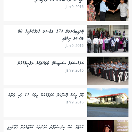
ރައީސްގެ ދެކަނބަލުން މާލެ ވަޑައިގެންފި
Jan 9, 2016
ޓްރައިބިއުނަލަށް 174 މައްސަލަ ހުށަހެޅުނުއިރު 80
މައްސަލަ ނިންމެވި
Jan 9, 2016
ކަރެކްޝަނަލް ސަރވިސްގެ މުވައްޒަފުން ތަމްރީންކުރުން
Jan 9, 2016
ގާދޫ މީހުން ފޮނަދޫއަށް ބަދަލުކުރުން މިމަހު 11 ގައި ފަށާނެ
Jan 9, 2016
ރާއްޖޭގެ ނަން ކިލަނބުވާފަދަ އަމަލުތައް ހުއްޓާލުމަށް ގޮވާލައިފި