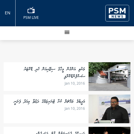
EN
PSM LIVE
މަރުވި އަންހެން މީހާގެ ސިޒޭރިއަން ހެދި ޑޮކްޓަރު
ސަސްޕެންޑްކޮށްފި
Jan 10, 2016
އަދީބުގެ މައްޗަށް ކުރާ ޓެރަރިޒަމްގެ ދަޢުވާ މިއަދު ފަށަނީ
Jan 10, 2016