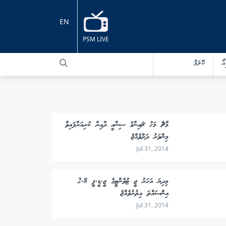
EN
PSM LIVE
އޯ
ކޮލަމް
މާޗް މަހު ޗައިނާގެ ސިނާއީ ދާއިރާ ކުރިއަރާފައިވާ
މިންވަރު ދަށްވެއްޖެ
Jul 31, 2014
މިދިޔަ އަހަރު ޖީ ޓުވެންޓީގެ ޖީ.ޑީ.ޕީ 2.8
އިންސައްތަ އިތުރުވެއްޖެ
Jul 31, 2014