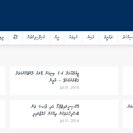
ސިއްހަތު
ތަޢުލީމު
ދުނިޔެ
ކުޅިވަރު
ދީން
މުނިފޫހިފިލުވުން
ފޮޓޯ
ވީޑި
ޖީއެމްއާރަށް 1.4 ބިލިއަން ޑޮލަރު ދޭންޖެހޭނެކަމަށް
ޤަބޫލުނުކުރެވޭ - ޔާމީން
Jul 31, 2014
ޔަނު
އޮކްސި-އީލައިޓްޕްރޯ އަދި ވާރސަ ވަން
ބޭސްފިހާރަތަކުން ވިއްކުން ހުއްޓާލައިފި
Jul 31, 2014