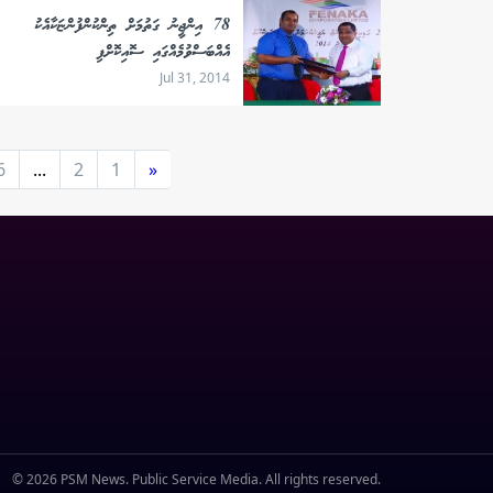
78 އިންޖީނު ގަތުމަށް ތިންކުންފުންޏަކާއެކު
އެއްބަސްވުމެއްގައި ސޮއިކޮށްފި
Jul 31, 2014
6
...
2
1
«
© 2026 PSM News. Public Service Media. All rights reserved.