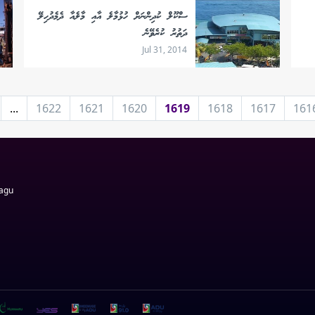
ސްކޫލް ކުދިންނަށް ހުޅުމާލެ އާއި މާލެއާ ދެމެދުހިލޭ
ދަތުރު ކުރެވޭނެ
Jul 31, 2014
...
1622
1621
1620
1619
1618
1617
161
Magu