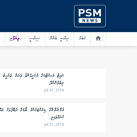
ޚަބަރު
ރިޔާސީ ބަޔާން
ސިޔާސީ
ވިޔަފާރި
ނައިޓް މަރކެޓްއަށް އެކަށީގެންވާ ވަރަށް ތަރުހީބު
ލިބެމުންނުދޭ
Jul 31, 2014
އެމް.އެމް.އޭގެ ޑިރެކްޓަރުންގެ ބޯޑަށް ދެބޭފުޅަކު ޢައް
ކުރައްވައިފި
Jul 31, 2014