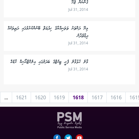
ގެންނަން ޖެހޭ
Jul 31, 2014
މިރޭ ދަންވަރު ވަތަނިއްޔާގެ ޚިދުމަތް ބޭނުންކުރުމުގައި ދަތިތަކެއް
ދިމާވެދާނެ
Jul 31, 2014
މާލެ ހުޅުމާލެ ފެރީ ޓިކެޓްގެ ބަދަލުގައި އިލެކްޓްރޯނިކް ކާޑެއް
Jul 31, 2014
...
1621
1620
1619
1618
1617
1616
161