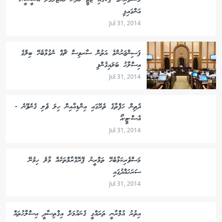
މަސްވެރިންގެ ޕާކުގައި ޖެޓީ ހެދުން ހުއްޓާލުމަށް އޭސީސީން
އަންގައިފި
Jul 31, 2014
ފަސިންޖަރުންގެ އަތުން ސާރވިސް ޗާގް ނެގުމާބެހޭ ބިލްގެ
އިސްލާހު ބަލައިގެންފި
Jul 31, 2014
ދެތިން ހަފްތާގެ ތެރޭގައި އިންޑިއާއިން ހިލަ ވެލި ގެނެވޭނެ -
އެސް.ޓީ.އޯ
Jul 31, 2014
މަސްވެރިކަމާބެހޭ ތަމްރީނު ޕޮރޮގްރާމްތަކެއް މާލެ ހިމެނޭ
ސަރަހައްދުގައި
Jul 31, 2014
އިތުރު އުމްރާނީ ތަރައްގީ ގެނައުމަށް އިގްތިސާދީ އިސްލާހުތައް