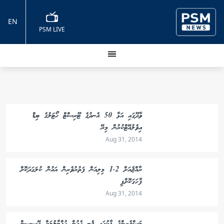
EN
PSM LIVE
ވާދޫގައި އަޅާ 50 އެނދުގެ ޓޫރިސްޓް ހޯޓަލުގެ ބިޑް
އިވެލުއޭޓްކުރުން މިރޭ
Aug 31, 2014
ރާއްޖެއަށް 1.2 މިލިއަން ފަތުރުވެރިން އައުން ކުލަގަދަކޮށް
ފާހަގަކޮށްފި
Aug 31, 2014