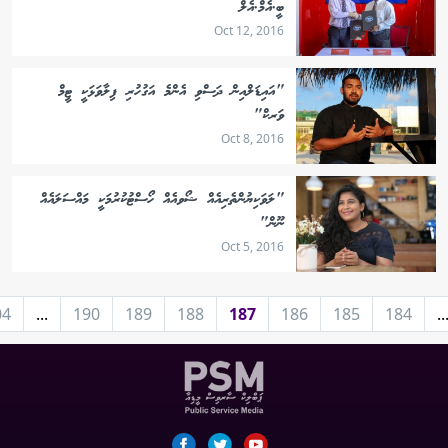
ބީ.އެމް.އެލް
Oct 12, 2016
"އައިޑަލްއިން ދަސްވި އެންމެ އަގުހުރި ފިލާވަޅަކީ ޓީމް
ވަރކް"
Oct 8, 2016
"ލަވަކިޔުންތެރިއެއް ޝޯވއެއް ހޯސްޓުކުރުމަކީ މައްސަލައެއް
ނޫން"
Oct 5, 2016
04
...
190
189
188
187
186
185
184
..