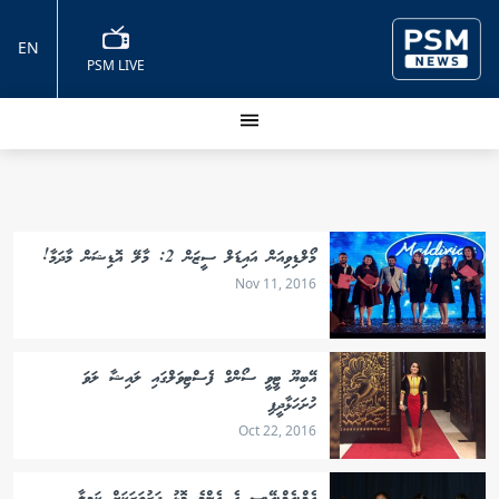
EN
PSM LIVE
މޯލްޑިވިއަން އައިޑަލް ސީޒަން 2: މާލޭ އޮޑިޝަން މާދަމާ!
Nov 11, 2016
އޭބިޔޫ ޓީވީ ސޯންގް ފެސްޓިވަލްގައި ލައިޝާ ލަވަ
ހުށަހަޅާދީފި
Oct 22, 2016