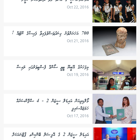
އެމް.އެމް.އޭ.ސީ ގެ އެންމެ މޮޅު ދަރުވަރަކަށް ކަމީލާ
Oct 22, 2016
700 އަހަރަށްވުރެ ގިނަދުވަސްވެފައިވާ ފައިސާގެ ނޫޓެއް !
Oct 21, 2016
މިފަހަރުގެ އޭބީޔޫ ޓީވީ ސޯންގް ފެސްޓިވަލުގައި ލައިޝާ
Oct 19, 2016
މޯލްޑިވިއަން އައިޑަލް ސީޒަން 2 - 4 ސްޕޮންސަރެއް
ހަމަޖައްސައިފި
Oct 17, 2016
އައިޑަލް ސީޒަން 2 ގެ އޮފިޝަލް ބޭންކިންގ ޕާޓްނަރަކަށް