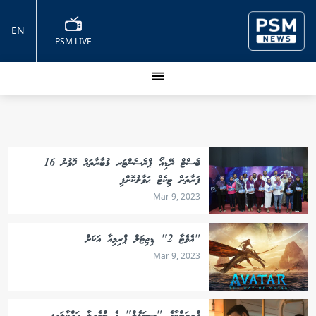
EN
PSM LIVE
ބެސްޓް ރޭޑިއޯ ޕްރެސެންޓަރ މުބާރާތައް ހޮވުނު 16
ފަރާތަށް ޓިކެޓް ޙަވާލުކޮށްފި
Mar 9, 2023
"އެވެޓާ 2" ޑިޖިޓަލް ޕްރިމިއާ އަކަށް
Mar 9, 2023