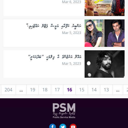
Mar 6, 2023
ރަންބީރު ކަޕޫރާއި އަމީޝާ ޕަޓޭލް ރައްޓެހިވި؟
Mar 5, 2023
އައްލޫ އަރުޖުންގެ އާ ފިލްމަކީ "ބަދްރަކަލީ"
Mar 5, 2023
204
...
19
18
17
16
15
14
13
...