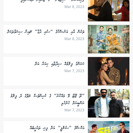
ޕްރިޔަންކާގެ "ސިޓަޑެލް" ގެ ޓްރެއިލާ ދައްކާލައިފި
Mar 8, 2023
ވަރުން އާއި އަނުޝްކާގެ "ސުއި ދާގާ" ޗައިނާ ސިނަމާތަކަށް
Mar 8, 2023
ކަރަންގެ ފިލްމެއް ސިދާތާއި ކިއަރާ އަށް
Mar 7, 2023
"ތޫ ޖޫޓާ މޭ މައްކާރު" ގެ ކުރިންވެސް ލަވްގެ ދެ ފިލްމު
ރަންބީރަށް ހުށެހެޅި
Mar 7, 2023
އަކްޝޭގެ "ސެލްފީ" އަށް ފިނި ތަރުޚީބެއް