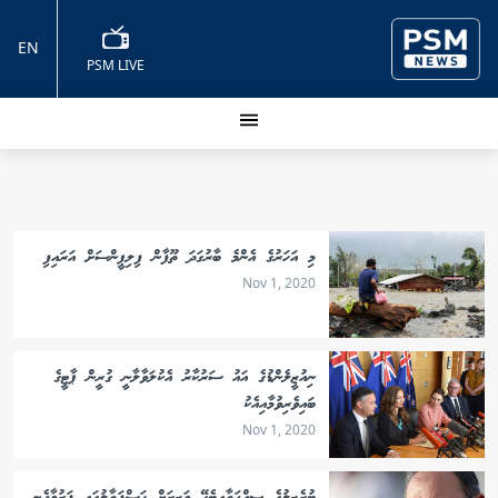
EN
PSM LIVE
މި އަހަރުގެ އެންމެ ބާރުގަދަ ތޫފާން ފިލިޕީންސަށް އަރައިފި
Nov 1, 2020
ނިއުޒީލެންޑުގެ އައު ސަރުކާރު އެކުލަވާލާނީ ގުރީން ޕާޓީގެ
ބައިވެރިވުމާއިއެކު
Nov 1, 2020