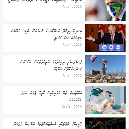
ބުރެޒިލުގެ ޞިއްޙަތާއިބެހޭ ވަޒީރަށް ހަސްފަތާލުގައި ފަރުވާދެނީ
Nov 1, 2020
އިނގިރޭސިވިލާތް އަނެއްކާވެސް ލޮކްޑައުން، ބަލީގެ ނަމްބަރު
މިލިއަނެއް ހުރަސްކޮށްފި
Nov 1, 2020
ފުނޑުފުނޑުވި ދިރިއުޅުމުގެ އެތިކޮޅުތަކުން، ބޮޑުގޮވުން
ހަނދާންކޮށްދޭން ރަމްޒެއް
Nov 1, 2020
އެއްދުވަސް ތެރޭ އެމެރިކާއިން ކޯވިޑް ޖެހުނު އަދަދު
ލައްކައަކަށް
Oct 31, 2020
ގްރީސްގެ ކެފޭތަކާއި ރެސްޓޯރަންޓުތައް އެއްމަސް ދުވަހަށް