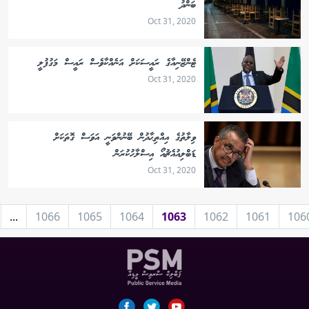
ބަންދު
Oct 31, 2020
ޓެންޒޭނިއާގެ ރައީސަކަށް އަނެއްކާވެސް ރައީސް މަގުފުލީ
Oct 31, 2020
ވިލާތުގެ އިއްތިޙާދުން ބޭނުންވަނީ އަވަސް ގޮތަކަށް
ޑަބްލިއުއެޗުއޯ އިސްލާހުކުރަން
Oct 31, 2020
...
1066
1065
1064
1063
1062
1061
106