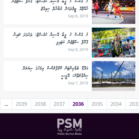
3 އެކްސް 3 ފީބާ އޭޝިޔާ ކުއެސްޓް: ގްރޫޕް ސްޓޭޖުން
ރާއްޖޭގެ ޓީމްތަކަށް މުބާރާތް ނިމިއްޖެ
Sep 8, 2019
3 އެކްސް 3 ފީބާ އޭޝިޔާ ކުއެސްޓް: ވަރުގަދަ ޗައިނާ
ގްރޫޕް ސްޓޭޖުން ކަޓައިފި
Sep 8, 2019
އައްޑޫ ބެޑްމިންޓަން ކޮމްޕްލެކްސް މިމަަހުގަ ނިޔަލަށް
ނިންމާލެވޭނެ: އޭޕީސީ
Sep 7, 2019
...
2039
2038
2037
2036
2035
2034
203