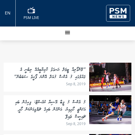
EN
PSM LIVE
"މޮންގޯލިއާ ޓީމަށް ރަނގަޅު ކާމިޔާބީއެއް ލިބުނީ އެ
ޤައުމުގައި 3 އެކްސް 3އަށް އޮންނަ ފޯރީގެ ސަބަބުން"
Sep 8, 2019
3 އެކްސް 3 ފީބާ އޭޝިޔާ ކުއެސްޓް: ފިރިހެން ބައި
އަޚަންޖީ ހޯދިއިރު، އަންހެން ބައިގެ ޗެމްޕިއަންކަން ހޯދީ
ޗައިނީސް ތައިޕޭ
Sep 8, 2019