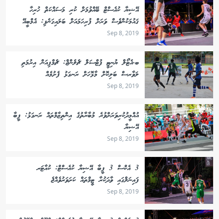
އޭޝިޔާ ކުއެސްޓް ބޭއްވުމަށް ކުރި މަސައްކަތް ހުރިހާ
ޤައުމަކުންވެސް ވަރަށް ފުރިހަމައަށް ބަލައިގަނެފި: އެމްބީއޭ
Sep 8, 2019
ބ.އެޓޯލް ޔުނިޓީ ފުޓްސަލް ޗެލެންޖް: ޗެމްޕިއަން އިރުމަތި
ލަވާރސް ބަލިކޮށް މާޅޮހަށް ރަނގަޅު ފެށުމެއް
Sep 8, 2019
އުއްމީދުކުރިވަރަށްވުރެ މުބާރާތުގެ އިންތިޒާމްތައް ރަނގަޅު: ފީބާ
އޭޝިޔާ
Sep 8, 2019
3 އެކްސް 3 ފީބާ އޭޝިޔާ ކުއެސްޓް: ކުއާޓަރ
ފައިނަލްގައި ވާދަކުރާ ޓީމްތައް ކަށަވަރުވެއްޖެ
Sep 8, 2019