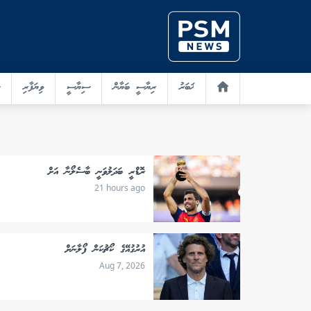
ޚަބަރު
ރިޔާސީ ބަޔާން
ސިޔާސީ
ވިޔަފާރި
ރޮޑްރީ ބަދަލުވަނީ ބާސެލޯނާ އަށް
21 hours ago
އުރުގުއޭގެ ކޯޗުކަން ފޯލާނަށް
Aug 7, 2026