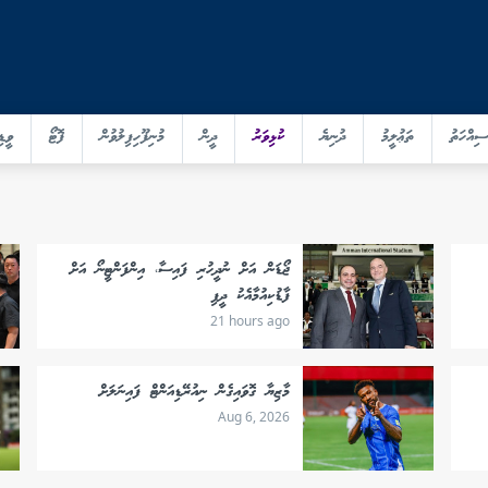
ސިއްހަތު
ތަޢުލީމު
ދުނިޔެ
ކުޅިވަރު
ދީން
މުނިފޫހިފިލުވުން
ފޮޓޯ
ވީޑި
ޖޯޑަން އަށް ނުދީހުރި ފައިސާ، އިންފަންޓީނޯ އަށް
ފާޑުކިއުމާއެކު ދީފި
21 hours ago
މާޒިޔާ ގޮވައިގެން ނިއުރޭޑިއަންޓް ފައިނަލަށް
Aug 6, 2026