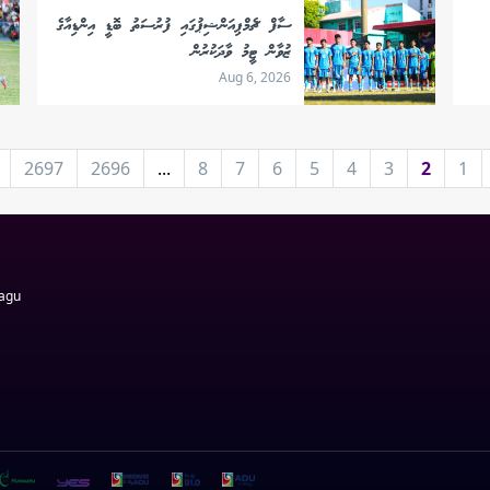
ސާފް ޗެމްޕިއަންޝިޕުގައި ފުރުސަތު ބޮޑީ އިންޑިއާގެ
ޒުވާން ޓީމު ވާދަކުރުން
Aug 6, 2026
2697
2696
...
8
7
6
5
4
3
2
1
Magu