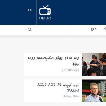
EN
PSM LIVE
އޯ
ކޮލަމް
ދެކުނު ކޮރެޔާގެ ފުޓްބޯޅަ އެސޯސިއޭޝަނަށް ފުލުހުން
ވަދެއްޖެ
21 hours ago
ކައިރި ކައިރީގައި މެޗު ހުރުމުން މާޒިޔާއަށް
އުނދަގޫތަކެއް
Aug 6, 2026