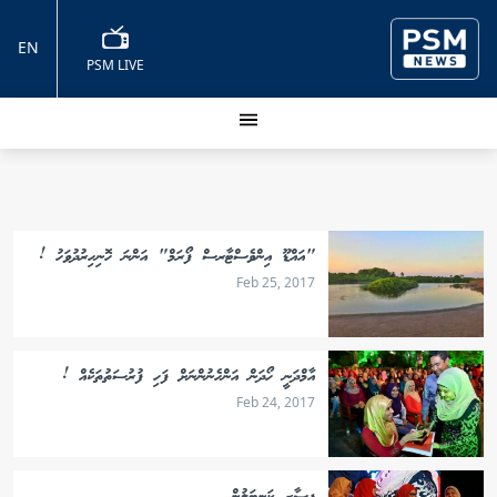
EN
PSM LIVE
"އައްޑޫ އިންވެސްޓާރސް ފޯރަމް" އަންނަ ހޮނިހިރުދުވަހު !
Feb 25, 2017
އާމްދަނީ ހޯދަން އަންހެނުންނަށް ފަހި ފުރުސަތުތަކެއް !
Feb 24, 2017