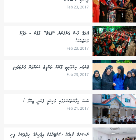
ފިސާރި ކަނބަލުން
Feb 23, 2017
އެތައް ހާސް އަންހެނުން "މެޑަމް" އާއެކު - ތަފާތު
މަންޒަރެއް!
Feb 23, 2017
ޖެންޑަރ އިކުއާލިޓީ ޤާނޫން ތަންފީޒް ކުރައްވަން ފަށްޓަވައިފި
Feb 23, 2017
ބަސް ޙިމާޔަތްކުރުމުގައި މުހިންމީ ފަރުދީ ޒިންމާ !
Feb 21, 2017
ނެޝަނަލް ކާޑިއެކް ސެންޓަރާއެކު ދިވެހިންގެ ހިތްތަކަށް ފިނި