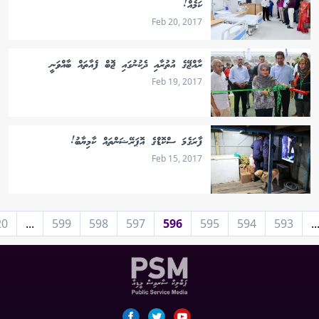
ކަމެއް!
Feb 20, 2017
ރާއްޖޭގެ އުތުރާއި ދެކުނުގައި ޖޮބް ފެއާތައް ބާއްވަނީ
Feb 19, 2017
ފާރަގެމަ ސްކޮޑްގެ އޮޕަރޭޝަންތައް ކާމިޔާބު!
Feb 15, 2017
20
...
599
598
597
596
595
594
593
..