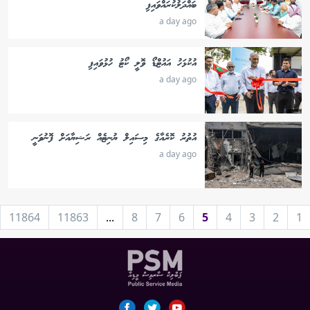
ބައްދަލުކުރައްވައިފި
a day ago
އުކުޅަހު އައުޓްޑޯ ވޮލީ ކޯޓު ހުޅުވައިފި
a day ago
އުތުރު ކޮރެއާގެ މިސައިލް ޔުނިޓެއް ރަޝިޔާއަށް ފޮނުވަނީ
a day ago
11864
11863
...
8
7
6
5
4
3
2
1