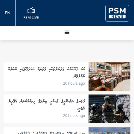
EN
PSM LIVE
އައު ޤާނޫނާއެކު ފަޅުރަށްތަކާއި ފަޅުތައް ނަހަމަގޮތުގައި ބޭނުމެއް
ނުކުރެވޭނެ
20 hours ago
ހުޅަނގު އައްސޭރީގެ އާސާރީ ބިނާތައް ހިޞާރުކުރަން ޔަހޫދީން
ރާވަނީ
20 hours ago