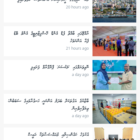
މއ. ކުދިމަގޫގެ ނީލަންކިޔަން އަނެއްކާވެސް ހުޅުވާލައިފި
20 hours ago
ރާއްޖޭގައި ބާއްވާ ފުޑް އެންޑް ހޮސްޕިޓާލިޓީގެ އެންމެ ބޮޑު
ފެއާ އަންނަމަހު
21 hours ago
ނޮޅިވަރަމްގައި 'ލަކުސަނަ' ޕްރޮގްރާމް ފަށައިފި
a day ago
ބާޒާރުގެ އަގުތަކަށް ބަދަލު އަންނަނީ ހަނގުރާމައިގެ ސަބަބުން:
ވިޔަފާރިވެރިން
a day ago
އުކުޅަހު ކައުންސިލާއި މުއައްސަސާތަކާ ރައީސް