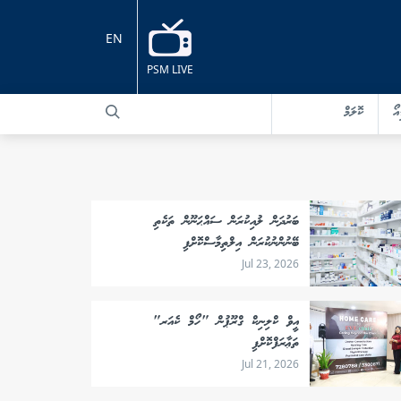
EN
PSM LIVE
އޯ
ކޮލަމް
ބަރުދަން ލުއިކުރަން ސައްޙަނޫން ތަކެތި
ބޭނުންނުކުރަން އިލްތިމާސްކޮށްފި
Jul 23, 2026
އީވް ކްލިނިކް ގްރޫޕުން "ހޯމް ކެއަރ"
ތަޢާރަފްކޮށްފި
Jul 21, 2026