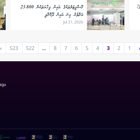
ް!
ހޮސްޕިޓަލުތަކުގެ އައިނު ފިހާރަތަކުން 23،800
އަށްވުރެ ގިނަ އައިނު ދޫކޮށްފި
Jul 21, 2026
»
523
522
...
8
7
6
5
4
3
2
1
Magu