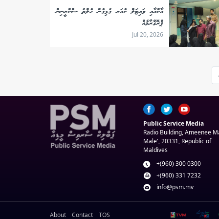
އާކްއާއި ވައިޓަލް ކެއަރ ގުޅިގެން ހެލްތު ސްކްރީނިން
ޕްރޮގްރާމެއް
Jul 20, 2026
Public Service Media
Radio Building, Ameenee 
Male', 20331, Republic of
Maldives
+(960) 300 0300
+(960) 331 7232
info@psm.mv
About
Contact
TOS