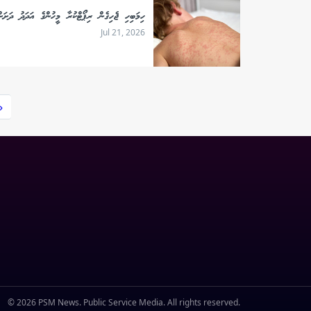
ހިމަބިހި ޖެހިގެން ރިޕޯޓްކުރާ މީހުންގެ އަދަދު ދަށަށ
Jul 21, 2026
«
© 2026 PSM News. Public Service Media. All rights reserved.