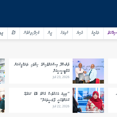
ސިއްހަތު
ތަޢުލީމު
ދުނިޔެ
ކުޅިވަރު
ދީން
މުނިފޫހިފިލުވުން
ފޮޓޯ
ވީޑި
ތުލުސްދޫ އިސްރަށްވެހިންގެ ހިޔާވަހި ތަރައްޤީކުރަން
އެމްޓީސީސީއަށް
Jul 23, 2026
"މިދިޔަ އަހަރުވެސް އެންމެ ބޮޑު ޚަރަދެއް
ކުރަންޖެހުނީ ފާމަސީތަކަށް"
Jul 22, 2026