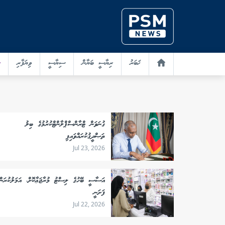
ޚަބަރު
ރިޔާސީ ބަޔާން
ސިޔާސީ
ވިޔަފާރި
ގުނަވަން ޓްރާންސްޕްލާންޓްކުރުމުގެ ބިލު
ތަޞްދީޤުކުރައްވައިފި
Jul 23, 2026
އަސާސީ ބޭހުގެ ލިސްޓު މުރާޖަޢާކޮށް، އަމަލުކުރަން
ފަށަނީ
Jul 22, 2026