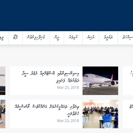
ސިއްހަތު
ތަޢުލީމު
ދުނިޔެ
ކުޅިވަރު
ދީން
މުނިފޫހިފިލުވުން
ފޮޓޯ
ވީޑި
ި!
އިނގިރޭސިވިލާތާއި އޮސްޓްރޭލިއާ ދެމެދު ސީދާ
ދަތުރުތައް ފަށައިފި
Mar 25, 2018
ޖެ
ވިޔަފާރި ތަރައްޤީކުރުމަށް އަނެއްކާވެސް ލޯނުސްކީމެއް
ހުލުވާލަނީ
Mar 23, 2018