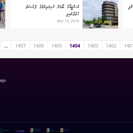
އެސްޓީއޯގެ ބޯޑަށް ކުރިމަތިލުމުގެ ފުރުޞަތު
ހުޅުވާލައިފި
Mar 16, 2018
...
1407
1406
1405
1404
1403
1402
140
Magu