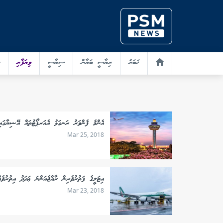
ޚަބަރު
ރިޔާސީ ބަޔާން
ސިޔާސީ
ވިޔަފާރި
އެންމެ ފެންވަރު ރަނގަޅު އެއަރޕޯޓުތައް އޭޝިޔާގައ
Mar 25, 2018
އިޓަލީގެ ފަތުރުވެރިން ރާއްޖެއަންނަ ޢަދަދު އިތުރުވެއް
Mar 23, 2018