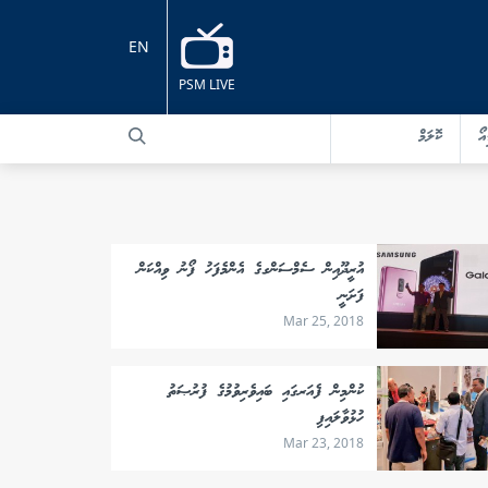
EN
PSM LIVE
އޯ
ކޮލަމް
އުރީދޫއިން ސެމްސަންގގެ އެންމެފަހު ފޯނު ވިއްކަން
ފަށަނީ
Mar 25, 2018
ކުންމިން ފެއަރގައި ބައިވެރިވުމުގެ ފުރުޞަތު
ހުޅުވާލައިފި
Mar 23, 2018