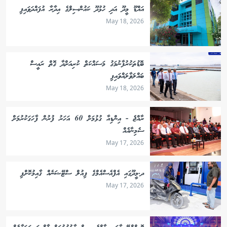
އައްޑޫ މީދޫ އަދި ހުޅުދޫ ކައުންސިލްގެ އިދާރާ އުފައްދަވައިފި
May 18, 2026
ބޮޑުތަކުރުފާނުމަގު މަސައްކަތް ކުރިއަށްދާ ގޮތް ރައީސް
ބައްލަވާލައްވައިފި
May 18, 2026
ރާއްޖެ - އިންޑިއާ ގުޅުމަށް 60 އަހަރު ފުރުން ފާހަގަކުރުމަށް
ސެމިނާއެއް
May 17, 2026
ދ.މީދޫގައި އެފްއެސްއެމްގެ ފިއުލް ސްޓޭޝަނެއް ޤާއިމުކޮށްފި
May 17, 2026