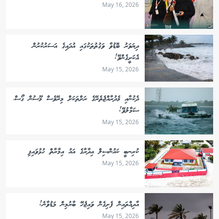
May 16, 2026
ދިޔަވަރު ބޮޑުވާ ވަގުތުތަކުގައި އުދައިގެ އަސަރުކުރުން
އެކަށީގެންވޭ!
May 15, 2026
ދެކުނާއި މެދުރާއްޖެތެރޭގެ ރަށްތަކަށް މިރޭވެސް މޫސުން ގޯސް،
ސަމާލުވޭ!
May 15, 2026
ކުރިނބީ ކައުންސިލް އިދާރާގެ އައު އިމާރާތް ހުޅުވައިފި
May 15, 2026
އާދިއްތައިން ފެށިގެން ވައިޖެހޭ ބާރުމިން މަޑުވާނެ!
May 15, 2026