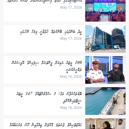
އޮސްޓްރޭލިއާގައި ރާއްޖެ އިޝްތިހާރުކުރުމަށް ޚާއްޞަ ހަރަކާތެއް
May 17, 2026
ޢީދު ބަންދުގައި ބޭންކުތައް ހުޅުވާނީ މިމަހު 28ގައި
May 17, 2026
100 މީޓަރު އަޑިއަށް ފީނޭވަރަށް ސިފައިންގެ އޮފިސަރުން
ތަމްރީނުކުރަނީ
May 16, 2026
ބޮޑުތަކުރުފާނު މަގު: 3 ސެގްމެންޓެއްގެ 347 މީޓަރު
ޝީޓްޕައިލްކޮށްފި
May 16, 2026
ޙައްޖުވެރިންގެ ފުރަަތަމަ ގްރޫޕަށް ޖިއްދާއިން ހޫނު މަރުޙަބާއެއް