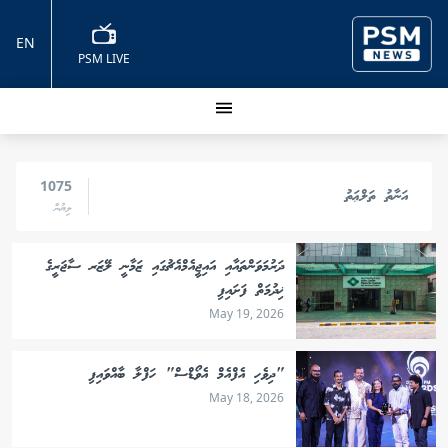
EN
PSM LIVE
1075
އަނާތު ތަލްޢަތު
ލިޔުން
ދަރުމަވަންތައާއި އައިޖީއެމްއެޗުގައި ޒަމާނީ ލޭޒަރ ސާޖަރީގެ
ޚިދުމަތް ފަށައިފި
May 19, 2026
"ދިވެހި އެފްއެމް އެވޯޑްސް" ހަފްލާ ބާއްވައިފި
May 18, 2026