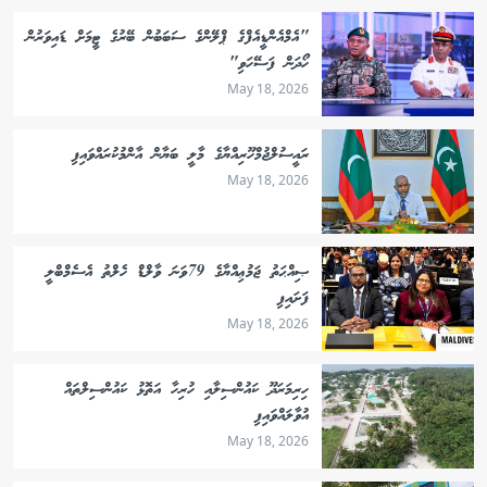
"އެމްއެންޑީއެފްގެ ޕްލޭންގެ ސަބަބުން ބޭރުގެ ޓީމަށް ޑައިވަރުން
ހޯދަން ފަސޭހަވި"
May 18, 2026
ރައީސުލްޖުމްހޫރިއްޔާގެ މާލީ ބަޔާން އާންމުކުރައްވައިފި
May 18, 2026
ޞިއްޙަތު ޖަމުޢިއްޔާގެ 79ވަނަ ވާލްޑް ހެލްތު އެސެމްބްލީ
ފަށައިފި
May 18, 2026
ހިރިމަރަދޫ ކައުންސިލާއި ހުރިހާ އަތޮޅު ކައުންސިލްތައް
އުވާލައްވައިފި
May 18, 2026