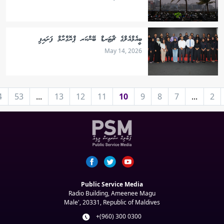
ބީއެމްއެލްގެ ޗާޓަރޑް ބޭންކަރ ޕްރޮގްރާމް ފަށައިފި
May 14, 2026
4
53
...
13
12
11
10
9
8
7
...
2
Public Service Media
Radio Building, Ameenee Magu
Male', 20331, Republic of Maldives
+(960) 300 0300