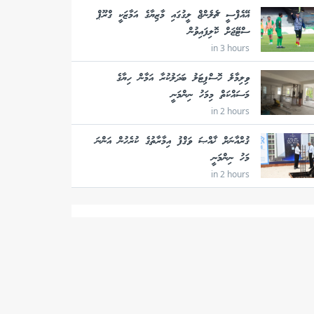
އޭއެފްސީ ޗެލެންޖް ލީގުގައި މާޒިޔާގެ އަމާޒަކީ ގްރޫޕް
ސްޓޭޖަށް ކޮލިފައިވުން
in 3 hours
ވިލިމާލެ ހޮސްޕިޓަލު ބަދަލުކުރާ އަމާން ހިޔާގެ
މަސައްކަތް މިމަހު ނިންމަނީ
in 2 hours
ޤުރްއާނަށް ޚާއްޞަ ވަޤްފު އިމާރާތުގެ ކުރެހުން އަންނަ
މަހު ނިންމަނީ
in 2 hours