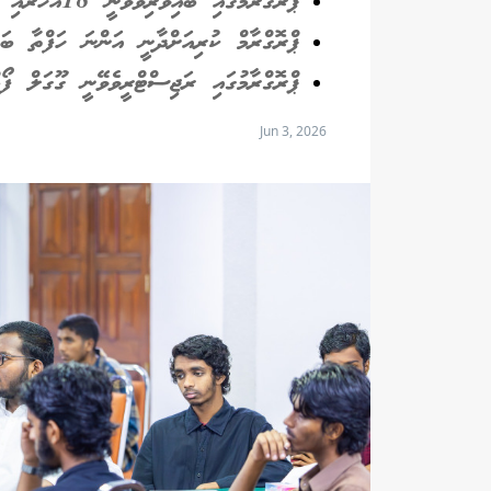
ޕްރޮގްރާމުގައި ބައިވެރިވެވޭނީ 18އަހަރާއި 35 އަހަރާއި ދެމެދުގެ އަންހެނުންނަށް
ޕްރޮގްރާމް ކުރިއަށްދާނީ އަންނަ ހަފްތާ ބަނ
ޕްރޮގްރާމުގައި ރަޖިސްޓްރީވެވޭނީ ގޫގަލް ފޯމ
Jun 3, 2026