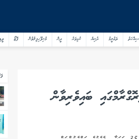
ސިއްހަތު
ތަޢުލީމު
ދުނިޔެ
ކުޅިވަރު
ދީން
މުނިފޫހިފިލުވުން
ފޮޓޯ
ވީޑި
ފަހ
ްރާމްގައި ބައިވެރިވާން