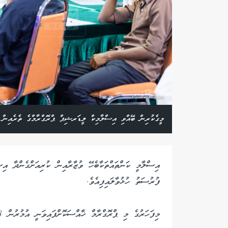
މީގެކުރިން ބޭއްވި އިސްލާމިކް ލީޑަރޝިޕް ޕްރޮގްރާމްގެ ތެރެއިން
އިސްލާމީ ކަންތައްތަކާބެހޭ ވުޒާރާއިން ކުރިއަށްގެންދާ އި
ފުރުސަތު ހުޅުވާލައިފިއެވެ.
މިފަހަރުގެ މި ޕްރޮގްރާމް ޚާއްސަކޮށްފައިވަނީ އުމުރުން 18އަހަރާއި 35 އަހަރާއި ދެމެދުގެ އަންހެނުންނަށެވެ.