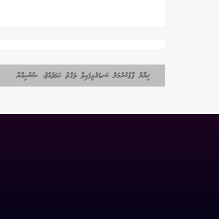
ޚިޔާލު ފާޅުކުރުމަށް ކަނޑައެޅިފައިވާ ވަގުތު ހަމަވެއްޖެ، ޝުކުރިއްޔާ