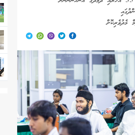
ްދުގައި
ް މެދުވެރިކޮށް