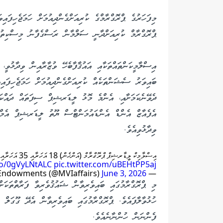
ޕްރޮގްރާމް ކުރިއަށްދާނީ ސަލްމާން ރަސްގެފާނު މިސްކިތު ހޯލުގެ 5ވަނަ ފަންގި
އިސްލާމީކަންތައްތަކާއި އައުޤާފާބެހޭ ވުޒާރާއިން ވިދާޅުވީ
ބައިވަރު ސެޝަންތަކެއް ކުރިއަށްގެންދިއުމަށް ހަމަޖެހިފައި
އެފެއާޒް އެންޑް އެންޑައުމަންޓްސް ޔޫތު ލީޑަރޝިޕް އެމްބ
ވިދާޅުވިއެވެ.
އިސްލާމިކް ލީޑާރޝިޕް ޕްރޮގްރާމް (އަންހެން) 18 އަހަރާއި 35 އަހަރާއި ދެމެދުގެ އަންހެނުން ބައިވެރިންނަށް ޚާއްސަ ރަގިސްޓްރޭޝަން ލިންކް:
.co/0gVyLNtALC
pic.twitter.com/uBEHtPP5aj
June 3, 2026
— Ministry of Islamic Affairs & Endowments (@MVIaffairs)
މި ޕްރޮގްރާމުގައި ބައިވެރިވާން ޝައުޤުވެރިވާ ފަރާތްތަކަށް
ހުޅުވާލާފައެވެ. ޕްރޮގްރާމުގައި ބައިވެރިވާން އެދޭ ގޫގަލް 
ފެންނަން ހުންނާނެއެވެ.