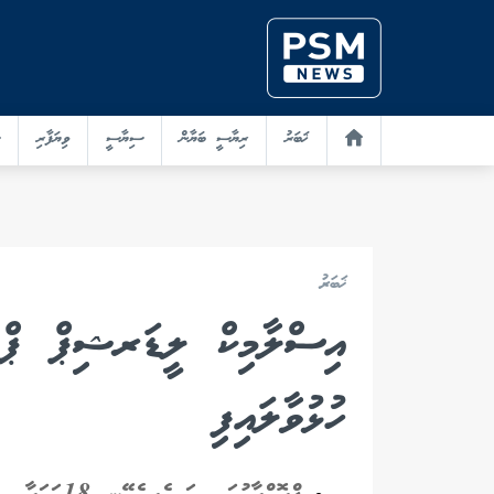
ޚަބަރު
ރިޔާސީ ބަޔާން
ސިޔާސީ
ވިޔަފާރި
ޚަބަރު
އިސްލާމިކް ލީޑަރޝިޕް ޕްރޮގ
ހުޅުވާލައިފި