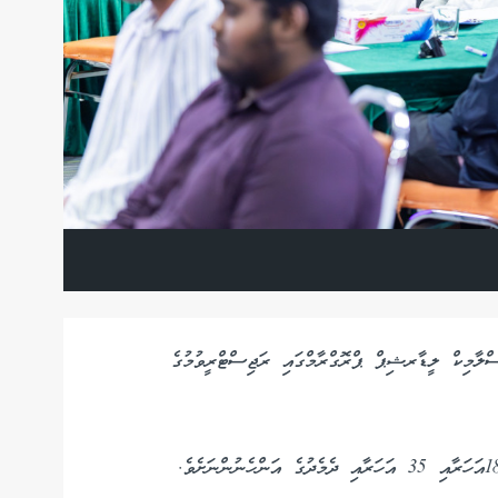
ސްލާމިކް ލީޑާރޝިޕް ޕްރޮގްރާމްގައި ރަޖިސްޓްރީވުމުގެ