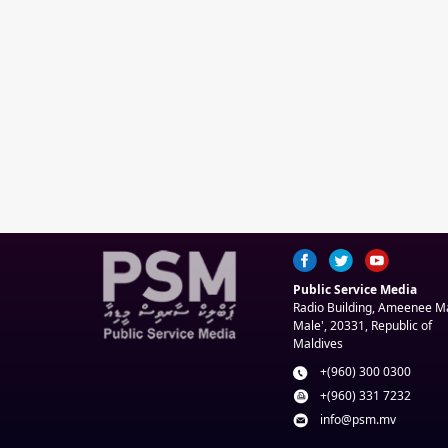
Public Service Media
Radio Building, Ameenee 
Male', 20331, Republic of
Maldives
+(960) 300 0300
+(960) 331 7232
info@psm.mv