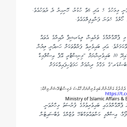
މިފަހަރުގެ ޕްރޮގްރާމްގެ ކުރިއަށްގެންދިއުމަށް ހަމަޖެހިފައިވަނީ މިމަހުގެ 5 އަދި 6ވާ ހުކުރު، ހޮނިހިރު ދެ ދުވަހުއެވެ.
ފިލާގައެވެ.
، މި ޕްރޮގްރާމްގެ ތެރެއިން، ލީޑަރޝިޕް ދާއިރާގެ އެތައް
ވާކަމަށެވެ. އަދި ބައިވެރިވާ ފަރާތްތަކަށް ހަނދާނީ ލިޔުން
ދެވޭނެކަމަށާއި، އެންމެ މޮޅު ލީޑަރޝިޕް ސިފަތައް ދައްކައިދޭ 10 ބައިވެރިންނަށް "މިނިސްޓްރީ އޮފް އިސްލާމިކް
ެސެޑަރ"ގެ މަގާމު ދިނުމަށް ހަމަޖެހިފައިވާކަމަށް
https://t
 ޕްރޮގްރާމުގައި ބައިވެރިވުމުގެ ފުރުސަތު މިހާރުވަނީ
ފޯމް، އިސްލާމީ ކަންތައްތަކާބެހޭ ވުޒާރާގެ ވެބްސައިޓުން