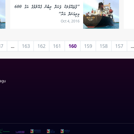
"ފުވައްމުލަކު ފަރަށް ލިބުނު ގެއްލުމުގެ އަގު 600
މިލިއަނަށް އަރާ"
Oct 4, 2016
87
...
163
162
161
160
159
158
157
..
Magu