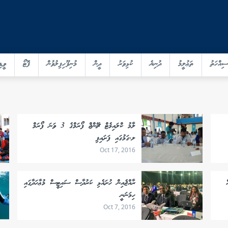
ސިއްހަތު
ތަޢުލީމު
ދުނިޔެ
ކުޅިވަރު
ދީން
މުނިފޫހިފިލުވުން
ފޮޓޯ
ވީޑި
ލާމު ކްލައިމެޓް ޗޭންޖް ފޯރަމްގެ 3 ވަނަ ފޯރަމް
ލ.ގަމުގައި ފަށައިފި
Oct 17, 2016
ް
ރާއްޖެއިން ހުށައެޅި ކަރުދާސް ސައިޓީސް މުޢާހަދާގައި
ހިމަނަނީ
Oct 7, 2016