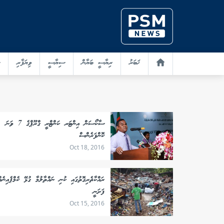
ޚަބަރު
ރިޔާސީ ބަޔާން
ސިޔާސީ
ވިޔަފާރި
ސާކޯސަން އިންޓަރ ކަންޓްރީ ގްރޫޕްގެ 7 ވަނަ
ކޮންފަރެންސް
Oct 18, 2016
ރައްކާތެރިގޮތުގައި ކުނި ނައްތާލުމާ ގުޅޭ ކެމްޕެއިނެއ
ފަށަނީ
Oct 15, 2016