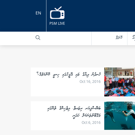
EN
PSM LIVE
އޯ
ކޮލަމް
ހެނދުނު ދިރާގު މައި އޮފީހުގައި ހިނގީ ކޮންކަމެއް؟
Oct 16, 2016
ބަޔޮސްފިއަރ ރިޒަރވް، ދިވެހިންގެ ތެރޭގައި
މަޤްބޫލުތަނަކަށް ހަދަނީ
Oct 6, 2016