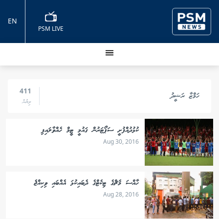
EN
PSM LIVE
411
ހަމްޒާ ރަޝީދު
ލިޔުން
ކުޅުދުއްފުށީ ސަޕޯޓަރުން ޤައުމީ ޓީމް ހެއްވާލައިފި
Aug 30, 2016
ހާއްސަ މެޗްގެ ޓިކެޓްގެ ދެބައިކުޅަ އެއްބައި ވިކިއްޖެ
Aug 28, 2016