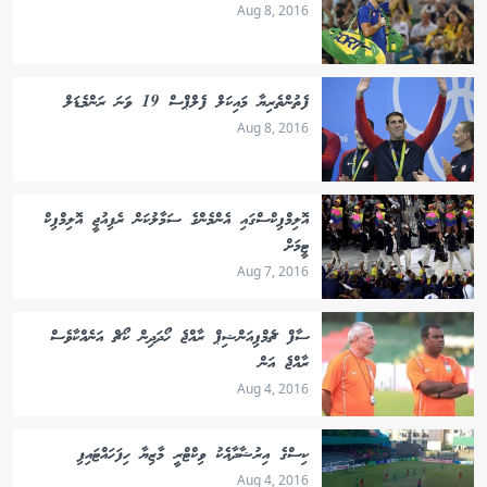
Aug 8, 2016
ފެތުންތެރިޔާ މައިކަލް ފެލްޕްސް 19 ވަނަ ރަންމެޑަލް
Aug 8, 2016
އޮލިމްޕިކްސްގައި އެންމެންގެ ސަމާލުކަން ރެފިއުޖީ އޮލިމްޕިކް
ޓީމަށް
Aug 7, 2016
ސާފް ޗެމްޕިއަންޝިޕް ރާއްޖެ ހޯދަދިން ކޯޗް އަނެއްކާވެސް
ރާއްޖެ އަން
Aug 4, 2016
ކިސްގެ އިރުޝާދާއެކު ވިކްޓްރީ މާޒިޔާ ހިފަހައްޓައިފި
Aug 4, 2016