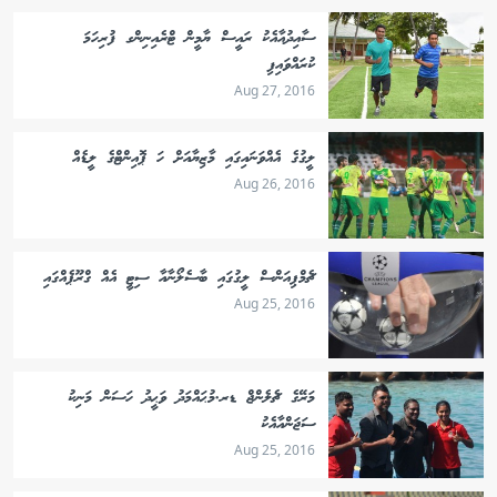
ސާއިދުއާއެކު ރައީސް ޔާމީން ޓްރެއިނިންގ ފުރިހަމަ
ކުރައްވައިފި
Aug 27, 2016
ލީގުގެ އެއްވަނައިގައި މާޒިޔާއަށް ހަ ޕޮއިންޓްގެ ލީޑެއް
Aug 26, 2016
ޗެމްޕިއަންސް ލީގުގައި ބާސެލޯނާއާ ސިޓީ އެއް ގްރޫޕެއްގައި
Aug 25, 2016
މަރޭގެ ޗެލެންޖް ޑރ.މުޙައްމަދު ވަޙީދު ހަސަން މަނިކު
ސަޖަންއާއެކު
Aug 25, 2016