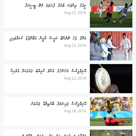
ލީގުގެ ތިންވަނަ ބުރުގެ ފުރަތަމަ މެޗް ޓީސީއަށް
Aug 25, 2016
މަރޭގެ ފަހު ޗެލެންޖް ރައީސް ޔާމީން ޤަބޫލްފުޅު ކުރައްވައިފި
Aug 22, 2016
އޮލިމްޕިކްސް 2016ގެ އެންމެ ކާމިޔާބު ޤައުމަކަށް އެމެރިކާ
Aug 22, 2016
އޮލިމްޕިކްސް ފައިނަލަށް ބްރެޒިލްއާ ޖަރުމަނު
Aug 18, 2016