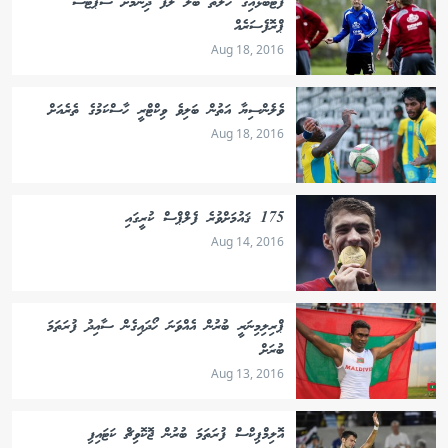
ފުޓްބޯޅައިގެ ހާލަތު ބަލާ ލަފާ ދިނުމަށް ސްޕޯޓްސް
ޕްރޮފެސަރެއް
Aug 18, 2016
ވެލެންސިޔާ އަތުން ބަލިވެ ވިކްޓްރީ ހާސްކަމުގެ ތެރެއަށް
Aug 18, 2016
175 ޤައުމަށްވުރެ ފެލްޕްސް ކުރީގައި
Aug 14, 2016
ޕްރިލިމިނަރީ ބުރުން އެއްވަނަ ހޯދައިގެން ސާއިދު ފުރަތަމަ
ބުރަށް
Aug 13, 2016
އޮލިމްޕިކްސް ފުރަތަމަ ބުރުން ޖޮކޮވިޗް ކަޓައިފި