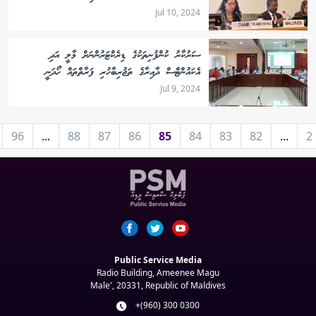
Jul 10, 2024
ސަރުކާރު ކުންފުނިތަކުގެ ޑިރެކްޓަރުންނަށް މާލީ އަދި
އެކައުންޓްސް ދާއިރާގެ ތަޖުރިބާހުރި ފަރާތްތައް ހޯދަނީ
Jul 9, 2024
96
...
88
87
86
85
84
83
82
...
2
Public Service Media
Radio Building, Ameenee Magu
Male', 20331, Republic of Maldives
+(960) 300 0300