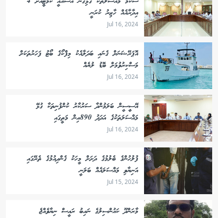
ސްކޭމް މައްސަލަތަކާ ގުޅިގެން އެސްއޯއީ ކޮމެޓީއަށް 4
އިދާރާއެއް ހާޒިރު ކުރަނީ
Jul 16, 2024
އޮޕަރޭޝަނަށް ގެނައި ބަދަލާއެކު މިފްކޯގެ ބޯޓު ފަހަރުތަކަށް
މަސްކިރުވުމަށް ބޮޑު ލުޔެއް
Jul 16, 2024
އޭސިީސީން ބަލަމުންދާ ސަރުކާރު ކުންފުނިތަކާ ގުޅޭ
މައްސަލަތަކުގެ އަދަދު 890އިން މަތީގައި
Jul 16, 2024
ފުލުހުންގެ ބެލުމުގެ ދަށަށް މީހަކު ގެންދިއުމުގެ ތެރޭގައި
އަނިޔާވި މައްސަލައެއް ބަލަނީ
Jul 15, 2024
މާރަންދޫ ކައުންސިލުގެ ނައިބު ރައީސް ނިޔާވެއްޖެ