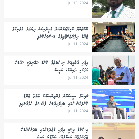
Jul 13, 2024
ކޮންޓެންޓް ކްރިއޭޓަރުންނަށް އެހީތެރިކަން ދިނުމަށް އެމެރިކާގެ
ޓްރޭޑް ރިޕްރެޒެންޓޭޓިވްއާ މަޝްވަރާކޮށްފި
Jul 11, 2024
ދިވެހި އާބާދީއަށް ނިސްބަތްވާ ކޮންމެ ރައްޔިތަކީ ޤައުމަށް
އަގުހުރި ދަރިއެއް: ރައީސް
Jul 11, 2024
ޗައިނާގެ ސީޝުއާން ޕްރޮވިންސާއެކު ބާއްވާ ޓްރޭޑް
ކޮންފަރެންސްގައި ބައިވެރިވުމަށް ފުރުޞަތު ހުޅުވާލައިފި
Jul 11, 2024
އިސްލާމް ދީނަކީ ދިވެހި މުޖްތަމަޢުގައި ބަދަލުކުރުމަށް
ޖާގަނުދެވޭނެ އަސްލެއް: ބަންޑާރަ ނައިބު