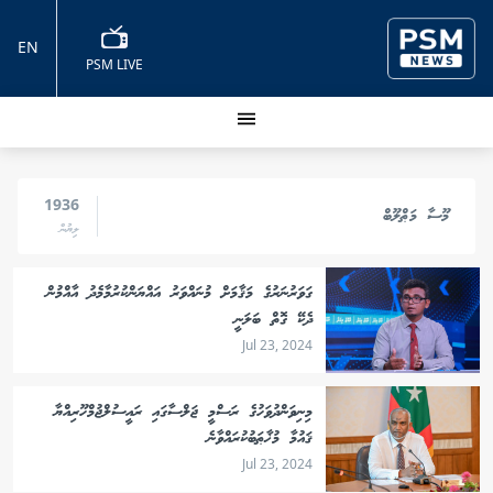
EN
PSM LIVE
1936
މޫސާ މަޠްލޫބް
ލިޔުން
ގަވަރުނަރުގެ މަޤާމަށް މުނައްވަރު އައްޔަންކުރުމާމެދު އާއްމުން
ދެކޭ ގޮތް ބަލަނީ
Jul 23, 2024
މިނިވަންދުވަހުގެ ރަސްމީ ޖަލްސާގައި ރައީސުލްޖުމްހޫރިއްޔާ
ޤައުމާ މުޚާޠަބުކުރައްވާނެ
Jul 23, 2024