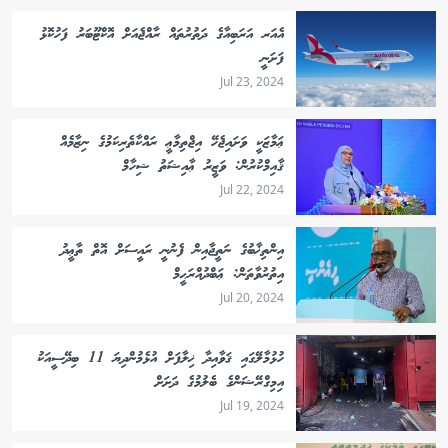
އެއަރ އަރަބިއާގެ ދަތުރުތައް ރާއްޖެއަށް އޮކްޓޫބަރު ފަހުކޮޅު
ފަށަނީ
Jul 23, 2024
ޢަމާޒަކީ ވަށައިޖެހޭ އިޖްތިމާޢީ ރައްކާތެރިކަމުގެ ނިޒާމެއް
ޤާއިމްކުރުން: ވަޒީރު ޢާއިޝަތު ޝިހާމް
Jul 22, 2024
އިންތިޚާބުގެ ނަތީޖާއިން ފެނުނީ ރައީސަށް އޮތް ތާޢީދު
އިތުރުވާތަން: ޢަބްދުއްރަޙީމް
Jul 20, 2024
ހުޅުމާލޭގައި ޤަވާއިދާ ޚިލާފަށް އުޅެމުންދިޔަ 11 ބިދޭސީއަކު
އިމިގްރޭޝަންގެ ބެލުމުގެ ދަށަށް
Jul 19, 2024