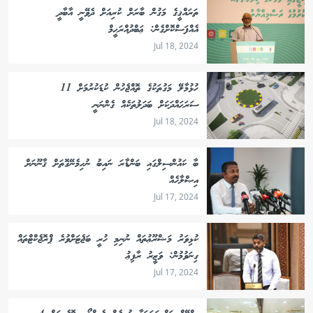
ތަރައްޤީގެ މަގުން ބާރަށް ކުރިއަށް ދެވޭނީ އާބާދީ
އެއްފަސްކޮށްގެން: ޢަބްދުއްރަޙީމް
Jul 18, 2024
ހުޅުމާލޭ މަގުތަކުގެ ތޮއްޖެހުން ކުޑަކުރުމަށް 11
ސަރަޙައްދަކަށް ބަދަލުތަކެއް ގެންނަނީ
Jul 18, 2024
ބާ ކައުންސިލްގައި ބަންޑާރަ ނައިބު ނުހިމެނޭގޮތަށް ޤާނޫނަށް
އިޞްލާހެއް
Jul 17, 2024
ކުޅިވަރު މަޝްރޫޢުތައް ނުނިމި ހުރީ ބަޖެޓަށްވުރެ ޕްރޮޖެކްޓްތައް
ގިނަވުމުން: ވަޒީރު ރާފިޢު
Jul 17, 2024