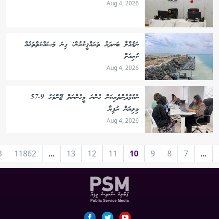
Aug 4, 2026
ނަޑެއްލާ ބަނދަރު ތަރައްޤީކުރުން: ގިނަ މަސައްކަތްތަކެއް
ކުރިއަށް
Aug 4, 2026
ނުކުޅެދުންތެރިކަން ހުންނަ މީހުންނަށް ޖޫންމަހު 57.9
މިލިޔަން ރުފިޔާ
Aug 4, 2026
3
11862
...
13
12
11
10
9
8
7
...