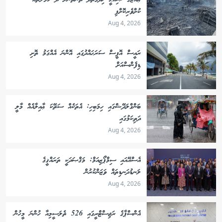
ޢައްޒާގެ ޞިއްޙީ ޚިދުމަތްދޭ ތަންތަނަށް ދޭ ހަމަލާތައް
ކުށްވެރިކޮށްފި
Aug 4, 2026
ރައީސް އޮފީސް ސަރަޙައްދުގައި އޮންނަ އެއްގަމު ތޮށި
ޑިފެންސްއަށް
Aug 4, 2026
ބަންގްލަދޭޝްގައި ހިމަބިހި: އެތަކެއް ސަތޭކަ ޢާއިލާއެއް މާލީ
ދަތިކަމުގައި
Aug 4, 2026
އެސްއޭއައި ސިމްޕޯޒިއަމް: މަޤްޞަދަކީ ތަރައްޤީގެ
ލަނޑުދަނޑިތައް ވަޒަންކުރުން
Aug 4, 2026
އެންސްޕާގެ ރަޖިސްޓްރީގައި 526 ތެލަސީމިއާ ހުންނަ މީހުން