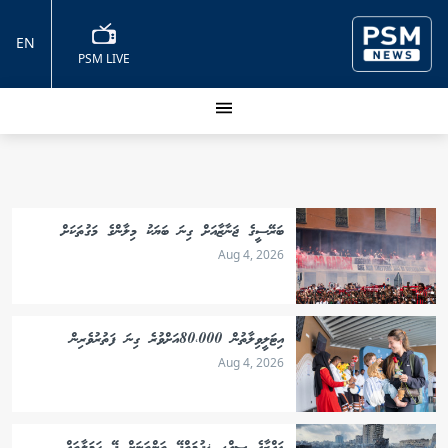
EN
PSM LIVE
ބަރޭސީގެ ޖަނާޒާއަށް ގިނަ ބަޔަކު މިލާންގެ މަގުތަކަށް
Aug 4, 2026
އިޓަލީވިލާތުން 80،000އަށްވުރެ ގިނަ ފަތުރުވެރިން
Aug 4, 2026