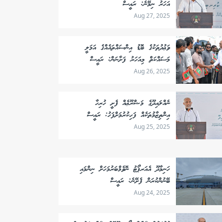
އަހަރު ނިމޭނެ: ރައީސް
Aug 27, 2025
ވަޢުދުތަކުގެ ބޮޑު އިންސައްތައެއްގެ އަމަލީ
މަސައްކަތް މިއަހަރު ފަށާނަން: ރައީސް
Aug 26, 2025
ނެއްލައިދޫގެ މަޝްރޫޢެއް ފެށީ ހުރިހާ
އިންތިޒާމުތަކެއް ފަހިކުރުމަށްފަހު: ރައީސް
Aug 25, 2025
ހަނިމާދޫ އެއަރޕޯޓު ނޮވެމްބަރުމަހަށް ނިންމައި
ބޭނުންކުރަން ފެށޭނެ: ރައީސް
Aug 24, 2025