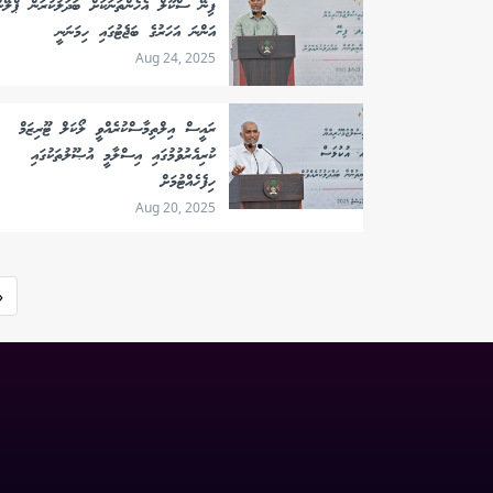
ފިނޭ ސްކޫލް އެހެންތަނަކަށް ބަދަލުކުރަން ޕްލޭން
އަންނަ އަހަރުގެ ބަޖެޓުގައި ހިމަނަނީ
Aug 24, 2025
ރައީސް އިލްތިމާސްކުރެއްވީ ލޯކަލް ޓޫރިޒަމް
ކުރިއެރުވުމުގައި އިސްލާމީ އުޞޫލުތަކުގައި
ހިފެހެއްޓުމަށް
Aug 20, 2025
«