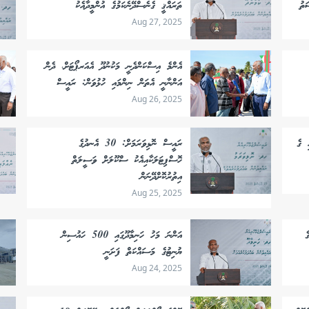
ަތު
ތަރައްޤީ ގެނެސްދޭނެކަމުގެ އުންމީދާއެކު
Aug 27, 2025
އެންމެ އިސްކަންދެނީ މަކުނުދޫ އެއަރޕޯޓަށް، ދެން
އަންނާނީ އެތަން ނިންމައި ހުޅުވަން: ރައީސް
Aug 26, 2025
ި ގެ
ރައީސް ނޮޅިވަރަމަށް: 30 އެނދުގެ
ހޮސްޕިޓަލަކާއިއެކު ސްކޫލަށް ވަސީލަތް
އިތުރުކޮށްދޭނަން
Aug 25, 2025
ެ
އަންނަ މަހު ހަނިމާދޫގައި 500 ހައުސިން
ޔުނިޓުގެ މަސައްކަތް ފަށަނީ
Aug 24, 2025