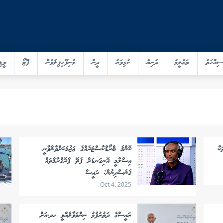
ސިއްހަތު
ތަޢުލީމު
ދުނިޔެ
ކުޅިވަރު
ދީން
މުނިފޫހިފިލުވުން
ފޮޓޯ
ވީޑި
ކާ
ކޮންމެ ބްރޯޑްކާސްޓަރެއްގެ ޢަޒުމަކަށްވާންވާނީ،
އިސްލާމީ އޮނިގަނޑަށް ފެތޭ ޕްރޮގްރާމްތައް
ގެނެސްދިނުން: ރައީސް
Oct 4, 2025
ރައީސްގެ ދަތުރުފުޅު ނިންމަވާލެއްވީ ހދ.އަށް