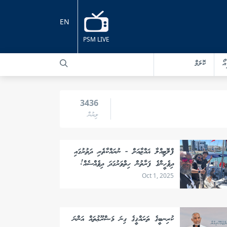
EN
PSM LIVE
އޯ
ކޮލަމް
3436
ލިޔުން
ފްލޮޓިއްލާ ޣައްޒާއަށް - ނުރައްކާތެރި ދަތުރުގައި
ދިވެހީންގެ ފަރާތުން ހިތްވަރުގަދަ ދިވެއްސެއް!
Oct 1, 2025
ކުރިނބީގެ ތަރައްޤީގެ ގިނަ މަޝްރޫޢުތައް އަންނަ