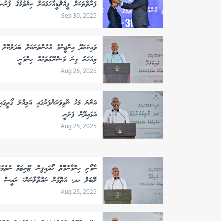
ފަރާތްތަކަށް ޕީއެޗްޑީއާހަމައަށް ކިޔެވުމުގެ ފުރުޞ
Sep 30, 2025
ވައިކަރަދޫ އިންޖީނުގެ އެހެންތަނަކަށް ބަދަލުކޮށް
މިއަހަރު ގިނަ މަޝްރޫޢުތަކެއް ހިންގަނީ
Aug 26, 2025
އަންނަ މަހު ނޮޅިވަރަންފަރުގައި އަމިއްލަ ގޯތީގައ
އަޅައިދޭން ފަށަނީ
Aug 25, 2025
ނާގޯށި ހިންގާނެގޮތް ހޯދައިފިން، ޓޫރިޒަމް ނެތުމުގ
ލޭބަލް ހދ. އަތޮޅުން ނައްތާލާނަން: ރައީސް
Aug 25, 2025