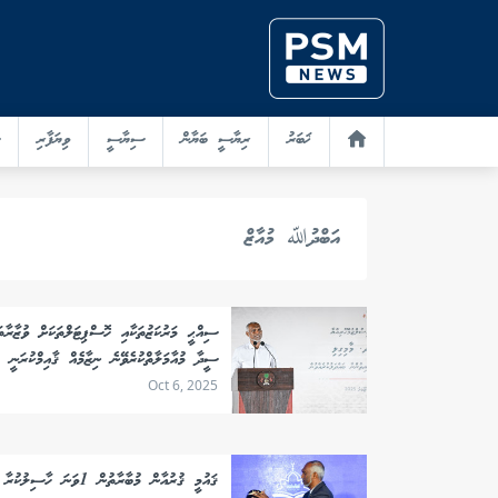
ޚަބަރު
ރިޔާސީ ބަޔާން
ސިޔާސީ
ވިޔަފާރި
އަބްދުﷲ މުއާޒް
ސިއްޙީ މަރުކަޒުތަކާއި ހޮސްޕިޓަލްތަކަށް ވުޒާރާތަ
ސީދާ މުއާމަލާތްކުރެވޭނެ ނިޒާމެއް ޤާއިމްކުރަނީ
Oct 6, 2025
ޤައުމީ ޤުރުއާން މުބާރާތުން 1ވަނަ ހާސިލުކުރާ