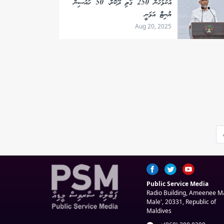
އުކުޅަހުން 250 ގޯތި ދޫކޮށް، 50 ހައުސިން
ޔުނިޓް އަޅަނީ
Aug 20, 2025
Public Service Media
Radio Building, Ameenee 
Male', 20331, Republic of
Maldives