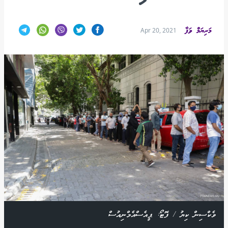
މަރިޔަމް ވަފާ
Apr 20, 2021
ވެކްސިން ކިޔު / ފޮޓޯ: ޕީއެސްއެމްނިއުސް