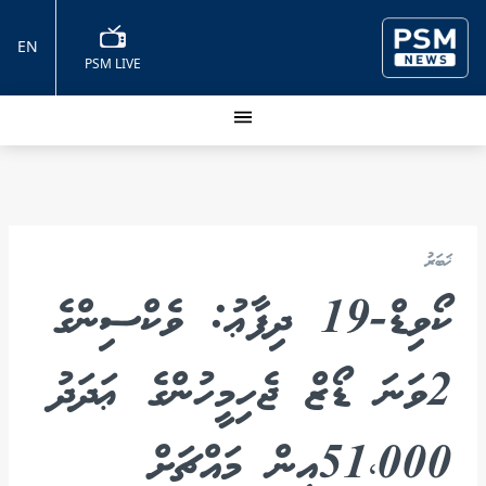
EN
PSM LIVE
ޚަބަރު
ކޯވިޑް-19 ދިފާޢު: ވެކްސިންގެ
2ވަނަ ޑޯޒް ޖެހިމީހުންގެ ޢަދަދު
51،000އިން މައްޗަށް