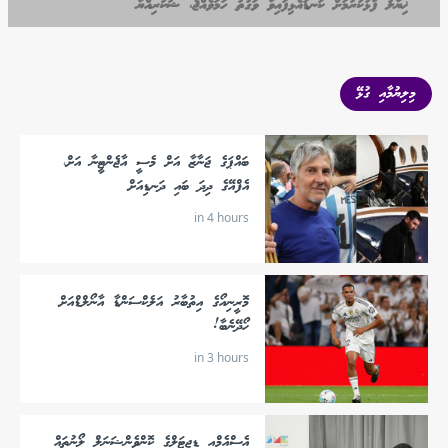
ޚިޔާލު ފާޅުކުރުމަށް ކަނޑައެޅިފައިވާ ވަގުތު ހަމަވެއްޖެ، ޝުކުރިއްޔާ
މިލިޔުމާއި ގުޅޭ
ބައްޕަގެ ޖަނާޒާ އަށް މެސީ އާޖެންޓީނާ އަށް،
އެފްއޭގެ ދިދަ ބައި ދަނޑިއަށް
in 4 hours
މޮރީނިއޯގެ އިތުބާރު އަލެކްސަންޑާ އާނޯލްޑްއަށް
ހޯދޭނެބާ!
in 3 hours
އެސްއެމްއީ ޑިޖިޓަލްގެ ކޮންވެންޝަނަލް ލޯނުތައް