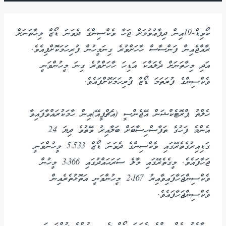
ކޯވިޑް-19އިން ދިފާޢުވުމަށް ޖަހާ ވެކްސިންގެ ދެވަނަ ޑޯޒް މިހާތަނަށް
ރާއްޖެއިން ފަންސާސް ހާހަށްވުރެ ގިނަމީހުން ފުރިހަމަކޮށްފިއެވެ.
އަދި މިހާތަނަށް ދެލައްކަ އަޑިހަ ހާހަށްވުރެ ގިނަ މީހުންވަނީ
ވެކްސިންގެ ފުރަތަމަ ޑޯޒް ފުރިހަމަކޮށްފައެވެ.
ހެލްތު ޕްރޮޓެކްޝަން އޭޖެންސީ (އެޗްޕީއޭ)އިން ހާމަކުރައްވާފައިވާ
އެންމެ ފަހުގެ ތަފާސްހިސާބަށް ބަލާއިރު ވޭތުވެ ދިޔަ 24
ގަޑިއިރުގެތެރޭގައި ވެކްސިންގެ ދެވަނަ ޑޯޒް 5،533 މީހުންވަނީ
ޖަހާފައެވެ. މީގެތެރޭގައި މާލެ ސަރަޙައްދުގައި 3،366 މީހުން
ވެކްސިންޖަހާފައިވާއިރު 2،167 މީހުންވަނީ އަތޮޅުތެރެއިން
ވެކްސިންޖަހާފައެވެ.