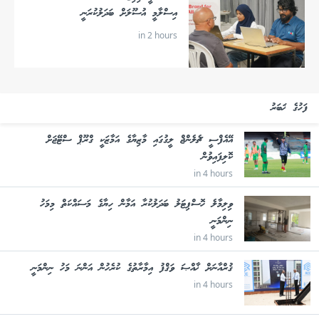
އިސްލާމީ އުސޫލަށް ބަދަލުކުރަނީ
in 2 hours
ފަހުގެ ޚަބަރު
އޭއެފްސީ ޗެލެންޖް ލީގުގައި މާޒިޔާގެ އަމާޒަކީ ގްރޫޕް ސްޓޭޖަށް
ކޮލިފައިވުން
in 4 hours
ވިލިމާލެ ހޮސްޕިޓަލު ބަދަލުކުރާ އަމާން ހިޔާގެ މަސައްކަތް މިމަހު
ނިންމަނީ
in 4 hours
ޤުރްއާނަށް ޚާއްޞަ ވަޤްފު އިމާރާތުގެ ކުރެހުން އަންނަ މަހު ނިންމަނީ
in 4 hours