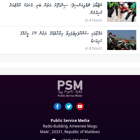
ނެޓްބޯޅަ ޗެމްޕިއަންޝިޕް: ސިންގަޕޫރު އަތުން ބަލި، އެކަމަކު ރާއްޖެއަށް
ކުރިއެރުން
in 4 hours
ޣައްޒާގައި ސުންނާފަތިވެފައިވާ އިމާރާތެއްގެ ދަށުން 19 މީހެއްގެ
ހަށިގަނޑު
in 4 hours
Public Service Media
Radio Building, Ameenee Magu
Male', 20331, Republic of Maldives