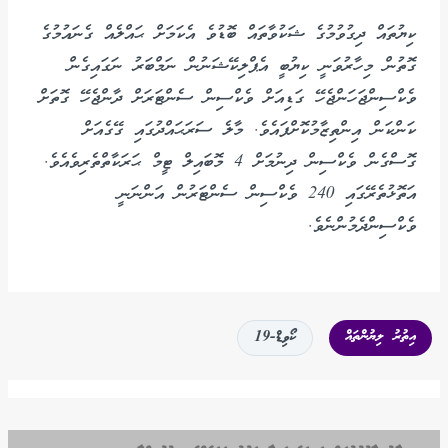
ކިޔުތައް ދިގުވުމުގެ ޝަކުވާތައް ބޮޑުވެ އެކަމަށް ޙައްލެއް ގެނައުމުގެ
ގޮތުން މިހާރުވަނީ ކިޔުބީ އެޕްލިކޭޝަނުން ނަމްބަރު ނަގައިގެން
ވެކްސިންޖަހަންޖެހޭ ގަޑިއަށް ވެކްސިން ސެންޓަރަށް ދާންޖެހޭ ގޮތަށް
ކަންކަން އިންތިޒާމުކޮށްފައެވެ. މާލެ ސަރަޙައްދުގައި ގޭގެއަށް
ގޮސްގެން ވެކްސިން ދިނުމަށް 4 މޮބައިލް ޓީމް ޙަރަކާތްތެރިވެއެވެ.
އަތޮޅުތެރޭގައި 240 ވެކްސިން ސެންޓަރުން އަންނަނީ
ވެކްސިންދެމުންނެވެ.
އިތުރު ލިޔުންތައް
ކޯވިޑް-19