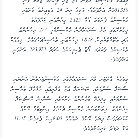
މިއާއެކު ވެކްސިންގެ ދެވަނަ ޑޯޒް ޖެހި މީހުންގެ ޖުމްލަ ވަނީ
51،350އަށް އަރާފައެވެ. ވޭތިވެ ދިޔަ 24 ގަޑިއިރުގެ ތެރޭގައި
ވެކްސިންގެ ފުރަތަމަ ޑޯޒް 2،125 މީހުންވަނީ ޖަހާފައެވެ.
މީގެތެރޭގައި މާލެ ސަރަޙައްދުން ވެކްސިންޖެހީ 277 މީހުންނެވެ.
އަދި އަތޮޅުތެރެއިން 1،848 މީހުންވަނީ ވެކްސިންޖަހާފައެވެ. މިއާއެކު
ވެކްސިންގެ ފުރަތަމ ޑޯޒް ޖެހިމީހުންގެ ޢަދަދު 283،973 އަށްވަނީ
އަރާފައެވެ.
މިވަގުތު ގްރޭޓަރ މާލެ ސަރަޙައްދުގައި ވެކްސިންޖަހަމުން އަންނަނީ
ސޯޝަލް ސެންޓަރާއި ނޭޝަނަލް އާޓް ގެލެރީއާއި ހުޅުމާލޭ ވެކްސިން
ސެންޓަރާއި ވިލިމާލޭ ޒުވާނުންގެ މަރުކަޒާއި ސެނެހިޔާ ހޮސްޕިޓަލް
ހިމެނެއެވެ. މިތަންތަނުން ވެކްސިން ޖެހުމުގެ އިންތިޒާމު ކޮންމެ
ހުކުރުދުވަސް ފިޔަވާ ކޮންމެ ރެއެއްގެ 9:00އިން ފެށިގެން 11:45
އަކާ ދެމެދު ކުރިއަށްދެއެވެ.