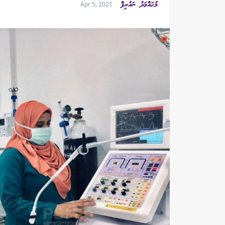
މުޙައްމަދު ނައުރިފް
Apr 5, 2021