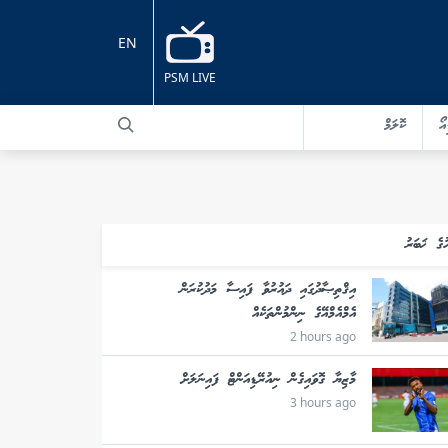
EN
PSM LIVE
އޯ
ކޮލަމް
ުގެ ޚަބަރު
އިޤްތިޞާދުގައި ދައުރުވާ ފައިސާ މަދުކުރަން
އެމްއެމްއޭގެ ނިންމުންތަކެއް
2 hours ago
މާޒިޔާ ގޮވައިގެން ނިއުރޭޑިއަންޓް ފައިނަލަށް
3 hours ago