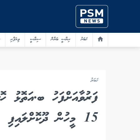
ޚަބަރު
ރިޔާސީ ބަޔާން
ސިޔާސީ
ވިޔަފާރި
ޚަބަރު
ފަރުވާއަށްފަހު ބ.އަތޮޅު ހޮ
15 މީހުން ދޫކޮށްލައިފި