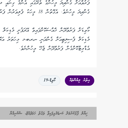
ފަރުވާއަށް ގެންދިޔަ މީހުންގެ ތެރޭގައި އެންމެ ގިނައީ ޅ 
ގެންދިޔަ މީހުނެވެ. އެގޮތުން 18 މީހަކު ފެލިވަރުން ފަރުވާއަށް ގެންގޮސްފައިވެއެވެ.
އެޑްމިޓްކޮށްގެން ފަރުވާދޭން ޖެހޭ މީހުންނެވެ.
އިތުރު ލިޔުންތައް
ކޯވިޑް-19
ޚިޔާލު ފާޅުކުރުމަށް ކަނޑައެޅިފައިވާ ވަގުތު ހަމަވެއްޖެ، ޝުކުރިއްޔާ