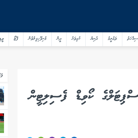
ސިއްހަތު
ތަޢުލީމު
ދުނިޔެ
ކުޅިވަރު
ދީން
މުނިފޫހިފިލުވުން
ފޮޓޯ
ވީޑި
ފަހ
ސްޕިޓަލްގެ ކޯވިޑް ފެސިލިޓީން