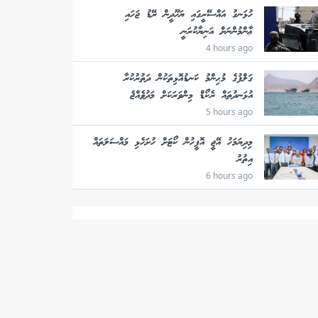
ހުޅަނގު އައްސޭރީގައި ޔަހޫދީން ރޭޑު ޖަހައި
ޢާންމުންނަށް އަނިޔާކުރަނީ
4 hours ago
ގަލްފުގެ މުޙިންމު ކަނޑުއޮޅިތަކުން ދަތުރުކުރާ
އުޅަނދުތައް ރެކޯޑް މިންވަރަކަށް މަދުވެއްޖެ
5 hours ago
މިދިޔަމަހު އޭޖީ އޮފީހުން ކޯޓަށް ހުށަހެޅި މައްސަލަތައް
އިތުރު
6 hours ago