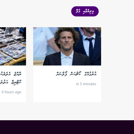
މިލިޔުމާއި ގުޅޭ
އުރުގުއޭގެ ކޯޗުކަން ފޯލާނަށް
ކާޓްރިޖް އަތުލައ
in 5 minutes
9 hours ago