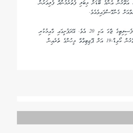
އަތޮޅުން އެންމެ ބޮޑަށް މިބަލި ފެތުރެމުންދާ ފެލިވަރުން
ކޯވިޑަށް ފަރުވާދޭން ޚާއްސަކޮށްފައިވާ އޭދަފުށީ މެޑިކަލް ފެސިލިޓީގެ ޖާގަ އަކީ 20 އެވެ. އޭދަފުށީގައި ގާއިމުކުރި
މެޑިކަލް ފެސިލިޓީއަށް ގެންދަނީ ނ،ރ،ބ،ޅ މިހަތަރު އަތޮޅުން ކޯވިޑް-19 އަށް ޕޮޒިޓިވްވާ މީހުންގެ ތެރެއިން