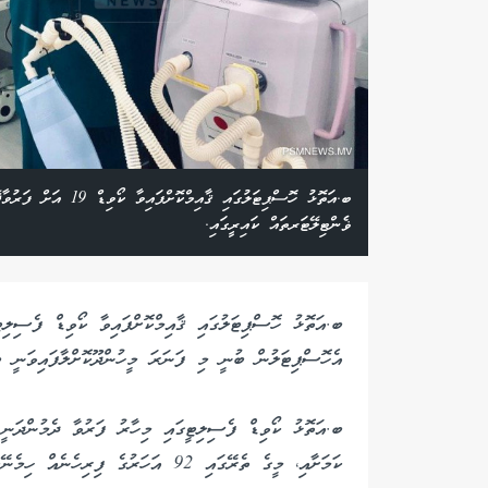
ބ.އަތޮޅު ހޮސްޕިޓަލުގަ
ޥެންޓިލޭޓަރތައް ކައިރީގައި.
އެހޮސްޕިޓަލުން ބުނީ މި ފަނަރަ މީހުންދޫކޮށްލާފައިވަނީ ބ
ބ.އަތޮޅު ކޯވިޑް ފެސިލިޓީގައި މިހާރު ފަރުވާ ދެމުންދަނީ
ކަމަށާއި، މީގެ ތެރޭގައި 92 އަހަރުގެ ފ