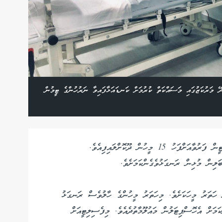
އި ޤާއިމްކޮށްފައިވާ ކޯވިޑް 19 އަށް ފަރުވާދޭ މަރުކަޒުގައި މަސައްކަތް ކުރުމަށް ކަނޑައަޅާފައިވާ ނަރުހުންގެ ޓީމުން
ބ.އަތޮޅު ހޮސްޕިޓަލުގައި ޤާއިމްކޮށްފައިވާ ކޯވިޑް ފެސިލިޓީން ފަރުވާއަށްފަހު 15 މީހުން ދޫކޮށްލައިފިއެވެ.
ަލިން މުޅިން ރަނގަޅުވެގެންކަމަށެވެ.
 ހަތަރު މީހަކަށެވެ. މިހަތަރު މީހުންގެ ހާލުވެސް ރަނގަޅު
ިރިހެނެއް ހިމެނޭކަމަށް އެހޮސްޕިޓަލުން މައުލޫމާތުދެއެވެ. މިފެސިލިޓީއަށް