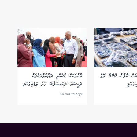
ރާއްޖެ އެތެރެކުރަން އުޅުނު 800 ވޭޕް
އުކުޅަހަށް ކުރެއްވި ދަތުރުފުޅަށްފަހު
ިގެންފި
ރައީސްގެ ދެކަނބަލުން މާލެ ވަޑައިގެންފި
14 hours ago