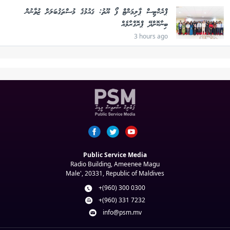
ޕްރެކްޓިސް ޕާލިމަންޓް ފޯ ޔޫތު: ޤައުމުގެ މުސްތަޤުބަލަށް ޒުވާނުން
ބިނާކޮށްދޭ ޕްރޮގްރާމެއް
3 hours ago
Public Service Media
Radio Building, Ameenee Magu
Male', 20331, Republic of Maldives
+(960) 300 0300
+(960) 331 7232
info@psm.mv