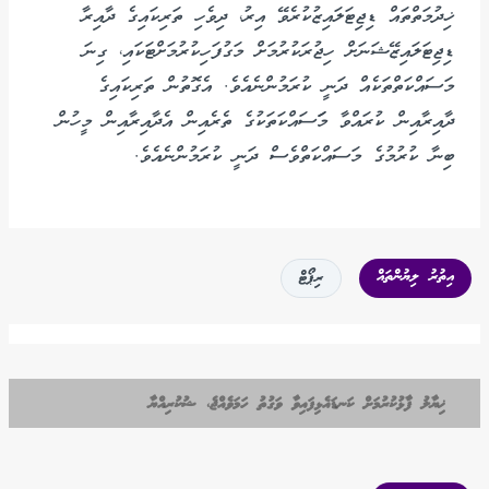
ޚިދުމަތްތައް ޑިޖިޓަލައިޒުކުރެވޭ އިރު، ދިވެހި ތަރިކައިގެ ދާއިރާ
ޑިޖިޓަލައިޒޭޝަނަށް ހިޖުރަކުރުމަށް މަގުފަހިކުރުމަށްޓަކައި، ގިނަ
މަސައްކަތްތަކެއް ދަނީ ކުރަމުންނެއެވެ. އެގޮތުން ތަރިކައިގެ
ދާއިރާއިން ކުރައްވާ މަަސައްކަތަކުގެ ތެރެއިން އެދާއިރާއިން މީހުން
ބިނާ ކުރުމުގެ މަސައްކަތްވެސް ދަނީ ކުރަމުންނެއެވެ.
އިތުރު ލިޔުންތައް
ރިޕޯޓް
ޚިޔާލު ފާޅުކުރުމަށް ކަނޑައެޅިފައިވާ ވަގުތު ހަމަވެއްޖެ، ޝުކުރިއްޔާ