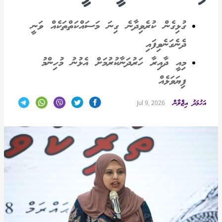
ގުޅިގެން ކުރެވިދާނެ ގިނަ މަސައްކަތްތަކެއް ވަނީ
ދެނެގަނެވިފައި
މިއީ ދާއިރާ ހަރުދަނާކުރުމަށް އެޅުނު މުހިންމު
ފިޔަވަޅެއް
އަހުމަދު އިޖްލާން
Jul 9, 2026