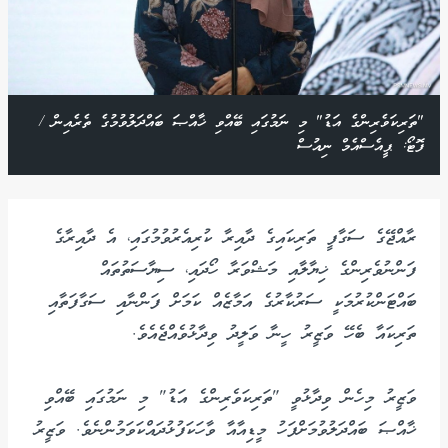
"ތަރިކަވެރިންގެ އަޑު" މި ނަމުގައި ބޭއްވި ޚާއްޞަ ބައްދަލުވުމުގެ ތެރެއިން /
ފޮޓޯ: ޕީއެސްއެމް ނިއުސް
ރާއްޖޭގެ ސަގާފީ ތަރިކައިގެ ދާއިރާ ކުރިއެރުވުމުގައި، އެ ދާއިރާގެ
ފަންނުވެރިންގެ ޚިޔާލާއި މަޝްވަރާ ހޯދައި، ސިޔާސަތުތައް
ބައްޓަންކުރުމަކީ ސަރުކާރުގެ އަމާޒެއް ކަމަށް ފަންނާއި ސަގާފަތާއި
ތަރިކައާ ބެހޭ ވަޒީރު ހީނާ ވަލީދު ވިދާޅުވެއްޖެއެވެ.
ވަޒީރު މިހެން ވިދާޅުވީ "ތަރިކަވެރިންގެ އަޑު" މި ނަމުގައި ބޭއްވި
ޚާއްޞަ ބައްދަލުވުމަށްފަހު މީޑިއާއާ ވާހަކަފުޅުދައްކަވަމުންނެވެ. ވަޒީރު