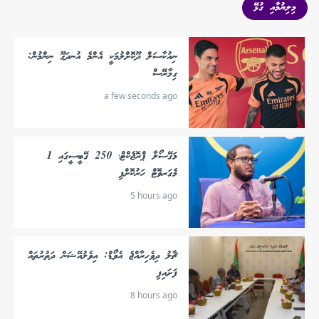
މިލިޔުމާއި ގުޅޭ
ނިއުކާސަލް ދޫކޮށްލުމަކީ އެންމެ އުނދަގޫ ނިންމުން:
ގިމާރޭސް
a few seconds ago
މަގޭސޯލާ ޕްރޮޖެކްޓް؛ 250 ގޭބީސީގައި 1
މެގަރވޮޓް ހަރުކޮށްފި
5 hours ago
ޗާލު ދިވެހިރާއްޖެ އެވޯޑް: އިވެލުއޭޝަން ދަތުރުތައް
ފަށައިފި
8 hours ago