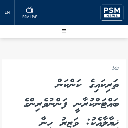
EN
PSM LIVE
ޚަބަރު
ތަރިކައިގެ ކަންކަން
ބައްޓަންކުރާނީ ފަންނުވެރިންގެ
ޚިޔާލާއެކު: ވަޒީރު ހީނާ