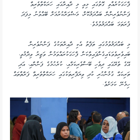
ފާހަގަކުރެއްވި ގޮތުގައި މިއީ މި ދާއިރާގައި ހަރަކާތްތެރިވާ
ފަންނުވެރިންނާ ބައްދަލުކޮށް، މަޝްވަރާކުރުމަށް ބޭއްވުނު މިފަދަ
ފުރަތަމަ ބައްދަލުވުމެވެ.
މި ބައްދަލުވުމުގައި ތަފާތު އެކި ދާއިރާތަކުގެ ފަންނުވެރިން
ބައިވެރިވެވަޑައިގެންފައިވާކަން ފާހަގަކުރައްވަމުން ވަޒީރު ވިދާޅުވީ،
އޭގެ ތެރޭގައި ދިވެހި ބޭސްވެރިކަމާއި، ކުރެހުމުގެ ފަންނާއި، އަދި
ތަރިކައާ ގުޅުންހުރި ކުދި ވިޔަފާރިތަކުގައި ހަރަކާތްތެރިވާ ފަރާތްތައް
ހިމެނޭ ކަމަށެވެ.