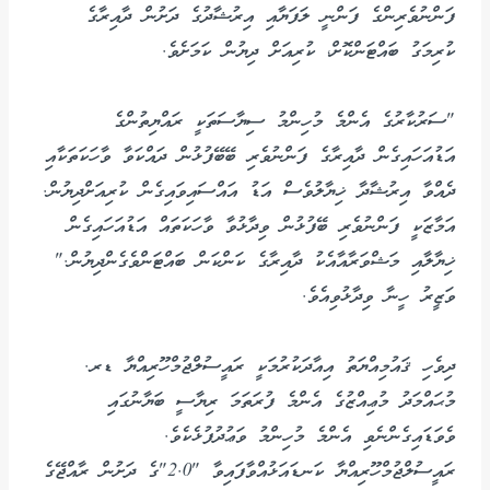
ފަންނުވެރިންގެ ފަންނީ ލަފަޔާއި އިރުޝާދުގެ ދަށުން ދާއިރާގެ
ކުރިމަގު ބައްޓަންކޮށް، ކުރިއަށް ދިޔުން ކަމަށެވެ.
"ސަރުކާރުގެ އެންމެ މުހިންމު ސިޔާސަތަކީ ރައްޔިތުންގެ
އަޑުއަހައިގެން ދާއިރާގެ ފަންނުވެރި ބޭބޭފުޅުން ދައްކަވާ ވާހަކަތަކާއި
ދެއްވާ އިރުޝާދާ ޚިޔާލުވެސް އަޑު އައްސައިވައިގެން ކުރިއަށްދިޔުން.
އަމާޒަކީ ފަންނުވެރި ބޭފުޅުން ވިދާޅުވާ ވާހަކަތައް އަޑުއަހައިގެން
ޚިޔާލާއި މަޝްވަރާއާއެކު ދާއިރާގެ ކަންކަން ބައްޓަންވެގެންދިޔުން."
ވަޒީރު ހީނާ ވިދާޅުވިއެވެ.
ދިވެހި ޤައުމިއްޔަތު އިއާދަކުރުމަކީ ރައީސުލްޖުމްހޫރިއްޔާ ޑރ.
މުޙައްމަދު މުޢިއްޒުގެ އެންމެ ފުރަތަމަ ރިޔާސީ ބަޔާނުގައި
ވެވަޑައިގެންނެވި އެންމެ މުހިންމު ވަޢުދުފުޅެކެވެ.
ރައީސުލްޖުމްހޫރިއްޔާ ކަނޑައަޅުއްވާފައިވާ "2.0"ގެ ދަށުން ރާއްޖޭގެ