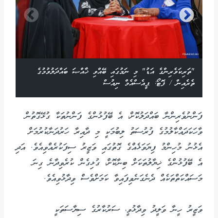
"ތަރިކަވެރިންގެ އަޑު" މި ނަމުގައި ބޭއްވި ޚާއްޞަ ބައްދަލުވުމުގެ
ތެރެއިން / ފޮޓޯ: ޕީއެސްއެމް ނިއުސް
ފަންނުވެރިންނާ ބައްދަލުކޮށް، އެ ބޭފުޅުންގެ ފަންނުތަކާ ގުޅޭގޮތުން
ވާހަކަދައްކާލުމުގެ ފުރުސަތު ލިބުމަކީ މި ދާއިރާ ހަރުދަނާކުރުމަށް
އެޅުނު މުހިންމު ފިޔަވަޅެއްގެ ގޮތުގައި ވަޒީރު ސިފަކުރެއްވިއެވެ. އަދި
އެ ބޭފުޅުންގެ ޚިޔާލުތަކަށް ބިނާކޮށް، ގުޅިގެން ކުރެވިދާނެ ގިނަ
މަސައްކަތްތަކެއް ދެނެގަނެވިފައިވާ ކަމަށްވެސް ވިދާޅުވިއެވެ.
ވަޒީރު ހީނާ ވަލީދު ވިދާޅުވީ، ސަރުކާރުގެ ސިޔާސަތަކީ