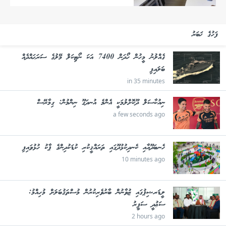
ފަހުގެ ޚަބަރު
ގެއްލުނު މީހުން ހޯދަން 7400 އަކަ ނޯޓިކަލް މޭލުގެ ސަރަޙައްދެއް
ބަލައިފި
in 35 minutes
ނިއުކާސަލް ދޫކޮށްލުމަކީ އެންމެ އުނދަގޫ ނިންމުން: ގިމާރޭސް
a few seconds ago
ހެނބަދޫއާއި ކެނދިކުޅުދޫގައި ތަރައްޤީކުރި ކުޑަކުދިންގެ ޕާކު ހުޅުވައިފި
10 minutes ago
ލީޑަރޝިޕުގައި ޒުވާނުން ބާރުވެރިކުރުން މުސްތަޤުބަލަށް މުހިއްމު:
ސަޢުދީ ސަފީރު
2 hours ago